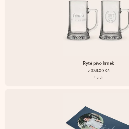
Ryté pivo hrnek
z
339,00 Kč
4
druh