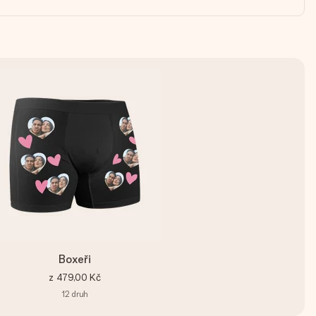
Boxeři
z
479,00 Kč
12
druh