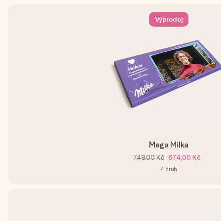
Výprodej
Mega Milka
749,00 Kč
674,00 Kč
4
druh