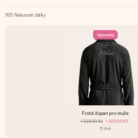
165
Nalezené dárky
Výprodej
Froté župan pro muže
1 339,00 Kč
1 205,00 Kč
12
druh