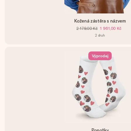
Kožená zástěra s názvem
2 179,00 Kč
1 961,00 Kč
2
druh
Výprodej
Ponožky