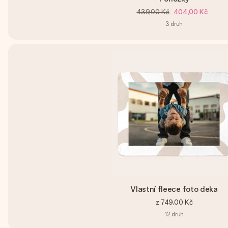
439,00 Kč
404,00 Kč
3
druh
Vlastní fleece foto deka
z
749,00 Kč
12
druh