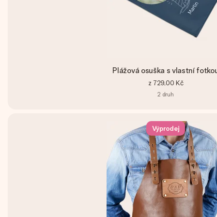
Plážová osuška s vlastní fotko
z
729,00 Kč
2
druh
Výprodej