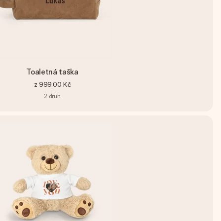
Toaletná taška
z
999,00 Kč
2
druh