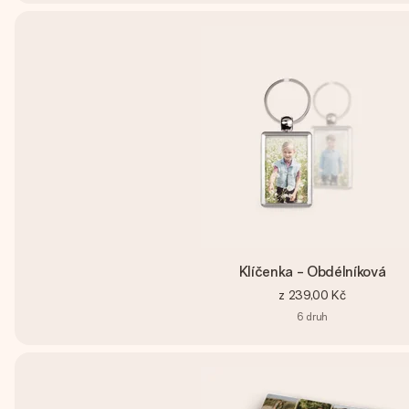
Klíčenka - Obdélníková
z
239,00 Kč
6
druh