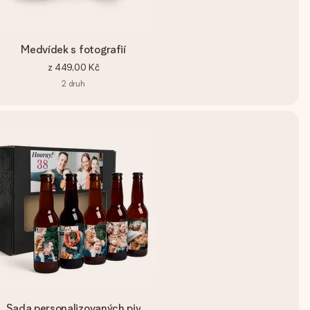
Medvídek s fotografií
z
449,00 Kč
2
druh
Sada personalizovaných piv