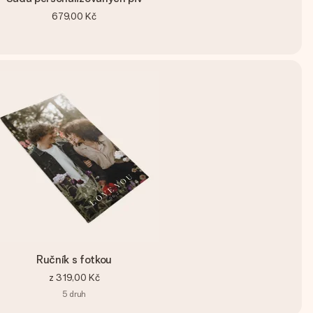
679,00 Kč
Ručník s fotkou
z
319,00 Kč
5
druh