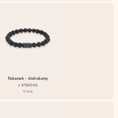
Náramek - drahokamy
z
479,00 Kč
12
druh