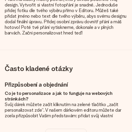
design. Vytvořit si vlastní fotopřání je snadné. Jednoduše
přidej fotku dle tvého výběru přímo v Editoru. Můžeš také
přidat jméno nebo text dle tvého výběru, abys svému designu
dodal finální úpravu. Přidej osobní zprávu dovnitř přání a máš
hotovo! Poté tvé přání vytiskneme, dokonale a v plných
barvách. Začni personalizovat hned teď!
Často kladené otázky
Přizpůsobení a objednání
Co je to personalizace a jak to funguje na webových
stránkách?
Svůj dárek můžete začít kliknutím na zelené tlačítko „začít
personalizovat zde“. V našem dárkovém editoru můžete dar
zcela přizpůsobit Vašim představám: přidat svůj vlastní
obrázek a / nebo text. Pokud chcete, můžete se také
rozhodnout pro skvělý design, aby byl váš dárek opravdu