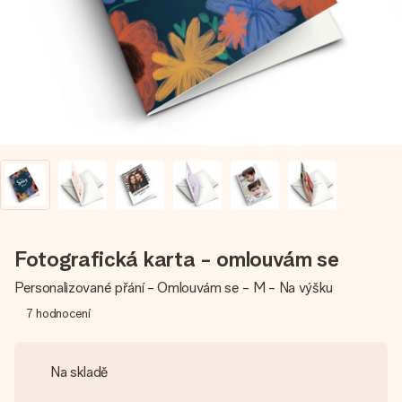
jménem, vaší fotografií nebo vzkazem, který doopravdy
zahřeje u srdce. Žádné zbytečné složitosti, jen spousta
lásky pro daný okamžik.
Fotografická karta - omlouvám se
Personalizované přání - Omlouvám se - M - Na výšku
7
hodnocení
Na skladě