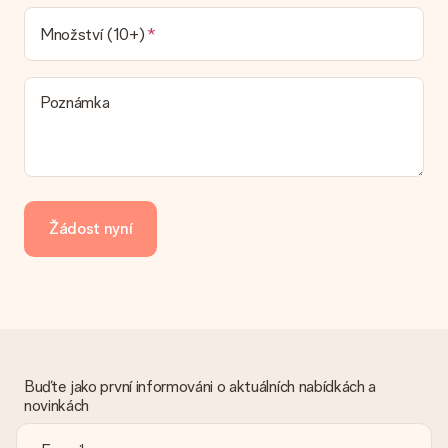
Jaké možnosti doručení si mohu vybrat?
V současné době není možné zvolit možnost doručení. Dárek,
Množství (10+)
který chcete objednat, je buď odeslán jako balíček nebo jako
doručování poštovní schránky. Chcete vědět, na kterou
možnost spadá vaše objednávka? Kontaktujte prosím náš
Poznámka
zákaznický servis.
Platba
Jak mohu zaplatit objednávku?
Nabízíme následující způsoby platby: iDeal, Paypal, kreditní
kartu, fakturu přes Klarna nebo ruční převod. V případě ručního
Žádost nyní
převodu platby prosím vezměte v úvahu dodací lhůtu 3 dny
navíc.
Dostal dar
Co když ten dar není zcela podle mých představ?
Litujeme, že váš dar není podle vašich představ. Obraťte se
prosím na náš zákaznický servis, který vám rád pomůže najít
vhodné řešení.
Buďte jako první informováni o aktuálních nabídkách a
novinkách
Je faktura odeslána spolu s objednávkou?
S objednávkou není odeslána žádná faktura. Fakturu obdržíte