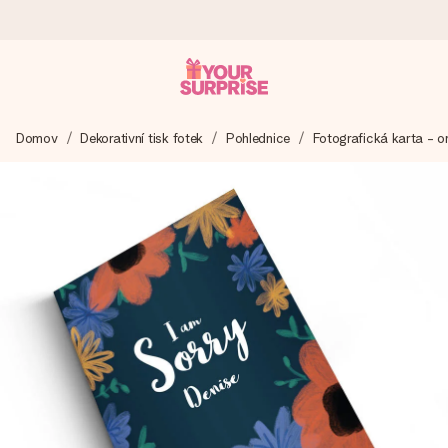
Objednejte dnes, odešleme do 1 prac. dne
Domov
Dekorativní tisk fotek
Pohlednice
Fotografická karta - 
Váš dárek vytvoříme s láskou a bleskově odešleme –
abyste ho mohli darovat právě v tu správnou chvíli, kdy na
tom nejvíc záleží.
4,8 (na základě +15 000 recenzí)
Naše dárky inspirují. Zákazníci nás na Google Reviews
hodnotí známkou 4,8.
Přáníčko zdarma
Vytvořte něco jedinečného během několika kroků – s jejím