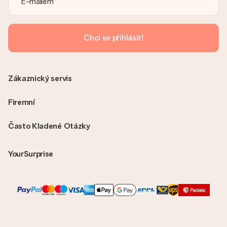
vždy v potvrzovacím e-mailu a vždy ji najdete ve svém účtu
MySurprise. To znamená, že můžete dar doručit přímo
příjemci, což je opravdovým překvapením!
Chci se přihlásit!
Zákaznický servis
Firemní
Často Kladené Otázky
YourSurprise