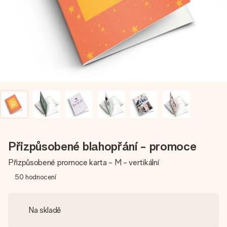
jménem, vaší fotografií nebo vzkazem, který doopravdy
zahřeje u srdce. Žádné zbytečné složitosti, jen spousta
lásky pro daný okamžik.
Přizpůsobené blahopřání - promoce
Přizpůsobené promoce karta - M - vertikální
50
hodnocení
Na skladě