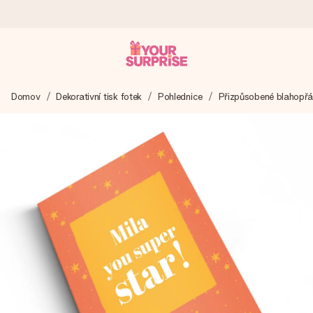
Objednejte dnes, odešleme do 1 prac. dne
Domov
Dekorativní tisk fotek
Pohlednice
Přizpůsobené blahopřá
Váš dárek vytvoříme s láskou a bleskově odešleme –
abyste ho mohli darovat právě v tu správnou chvíli, kdy na
tom nejvíc záleží.
4,8 (na základě +15 000 recenzí)
Naše dárky inspirují. Zákazníci nás na Google Reviews
hodnotí známkou 4,8.
Přáníčko zdarma
Vytvořte něco jedinečného během několika kroků – s jejím