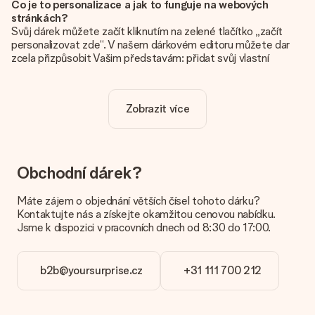
Co je to personalizace a jak to funguje na webových
stránkách?
Svůj dárek můžete začít kliknutím na zelené tlačítko „začít
personalizovat zde“. V našem dárkovém editoru můžete dar
zcela přizpůsobit Vašim představám: přidat svůj vlastní
obrázek a / nebo text. Pokud chcete, můžete se také
rozhodnout pro skvělý design, aby byl váš dárek opravdu
jedinečný.
Zobrazit více
Je personalizace zahrnuta v ceně?
Cena uvedená na webových stránkách zahrnuje personalizaci
vašeho daru. Pěkné a jasné!
Obchodní dárek?
Jak zjistím, zda má moje fotografie správnou kvalitu?
Chceme se ujistit, že jste se svým dárkem naprosto
Máte zájem o objednání větších čísel tohoto dárku?
spokojeni. Proto je důležité používat vysoce kvalitní
Kontaktujte nás a získejte okamžitou cenovou nabídku.
fotografie. Pokud si nejste jisti kvalitou snímku, kontaktujte
Jsme k dispozici v pracovních dnech od 8:30 do 17:00.
náš zákaznický servis a přiložte fotografii spolu s dárkem,
který máte zájem objednat. Ti pak mohou kvalitu zkontrolovat
za vás!
b2b@yoursurprise.cz
+31 111 700 212
Jaké formáty mohu nahrát?
Nahrajete soubory JPG a PNG do našeho editoru. Je to příliš
technické nebo máte obrázek jiného formátu, který byste