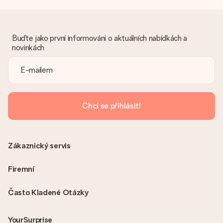
Co když ten dar není zcela podle mých představ?
Litujeme, že váš dar není podle vašich představ. Obraťte se
prosím na náš zákaznický servis, který vám rád pomůže najít
vhodné řešení.
Buďte jako první informováni o aktuálních nabídkách a
novinkách
Je faktura odeslána spolu s objednávkou?
S objednávkou není odeslána žádná faktura. Fakturu obdržíte
vždy v potvrzovacím e-mailu a vždy ji najdete ve svém účtu
MySurprise. To znamená, že můžete dar doručit přímo
příjemci, což je opravdovým překvapením!
Chci se přihlásit!
Zákaznický servis
Firemní
Často Kladené Otázky
YourSurprise