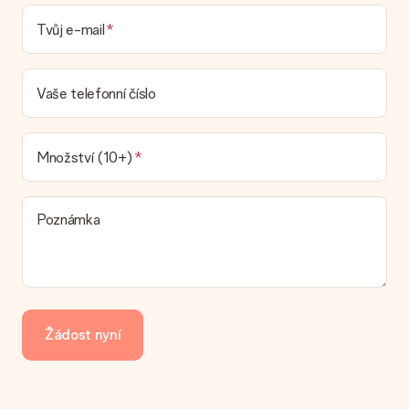
Mohu si vybrat datum dodání?
Tvůj e-mail
Není možné zvolit konkrétní datum dodání.
Jaká je dodací lhůta a kdy dostávám dárek?
Dodací lhůtu naleznete na stránce produktu. Můžete věřit, že
Vaše telefonní číslo
náš dopravce vám dodá váš dárek.
Jaké možnosti doručení si mohu vybrat?
V současné době není možné zvolit možnost doručení. Dárek,
Množství (10+)
který chcete objednat, je buď odeslán jako balíček nebo jako
doručování poštovní schránky. Chcete vědět, na kterou
možnost spadá vaše objednávka? Kontaktujte prosím náš
Poznámka
zákaznický servis.
Platba
Jak mohu zaplatit objednávku?
Nabízíme následující způsoby platby: iDeal, Paypal, kreditní
kartu, fakturu přes Klarna nebo ruční převod. V případě ručního
Žádost nyní
převodu platby prosím vezměte v úvahu dodací lhůtu 3 dny
navíc.
Dostal dar