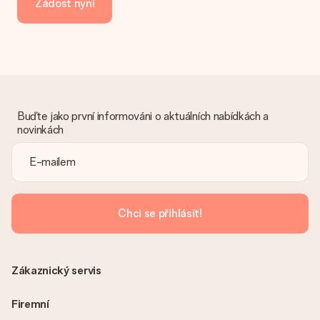
Žádost nyní
převodu platby prosím vezměte v úvahu dodací lhůtu 3 dny
navíc.
Dostal dar
Co když ten dar není zcela podle mých představ?
Litujeme, že váš dar není podle vašich představ. Obraťte se
prosím na náš zákaznický servis, který vám rád pomůže najít
vhodné řešení.
Buďte jako první informováni o aktuálních nabídkách a
novinkách
Je faktura odeslána spolu s objednávkou?
S objednávkou není odeslána žádná faktura. Fakturu obdržíte
vždy v potvrzovacím e-mailu a vždy ji najdete ve svém účtu
MySurprise. To znamená, že můžete dar doručit přímo
příjemci, což je opravdovým překvapením!
Chci se přihlásit!
Zákaznický servis
Firemní