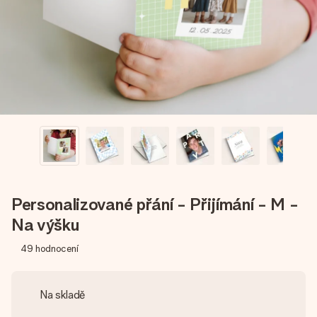
jménem, vaší fotografií nebo vzkazem, který doopravdy
zahřeje u srdce. Žádné zbytečné složitosti, jen spousta
lásky pro daný okamžik.
Personalizované přání - Přijímání - M -
Na výšku
49
hodnocení
Na skladě