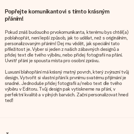
Popřejte komunikantovi s tímto krásným
přáním!
Pokud znáš budoucího prvokomunikanta, kterému bys chtěl(a)
poblahopřát, není lepší způsob, jak to udělat, než s originálním,
personalizovaným přáním! Dej mu vědět, jak speciální tato
příležitost je. Vyber si jeden z našich zábavných designů a
přidej text dle tvého výběru, nebo přidej fotografii na přání.
Uvnitř přání je spousta místa pro osobní zprávu.
Luxusní blahopřání má krásný matný povrch, který zvýrazní tvůj
design. Vytvořit si vlastní přání k prvnímu svatému přijímání je
snadné. Jednoduše přidej fotografii a/nebo text dle tvého
výběru v Editoru. Tvůj design pak vytiskneme na přání, v
perfektní kvalitě a v plných barvách. Začni personalizovat hned
teď!