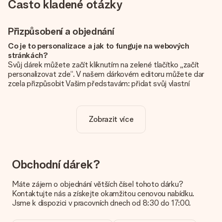
Často kladené otázky
Přizpůsobení a objednání
Co je to personalizace a jak to funguje na webových
stránkách?
Svůj dárek můžete začít kliknutím na zelené tlačítko „začít
personalizovat zde“. V našem dárkovém editoru můžete dar
zcela přizpůsobit Vašim představám: přidat svůj vlastní
obrázek a / nebo text. Pokud chcete, můžete se také
rozhodnout pro skvělý design, aby byl váš dárek opravdu
jedinečný.
Zobrazit více
Je personalizace zahrnuta v ceně?
Cena uvedená na webových stránkách zahrnuje personalizaci
vašeho daru. Pěkné a jasné!
Obchodní dárek?
Jak zjistím, zda má moje fotografie správnou kvalitu?
Chceme se ujistit, že jste se svým dárkem naprosto
Máte zájem o objednání větších čísel tohoto dárku?
spokojeni. Proto je důležité používat vysoce kvalitní
Kontaktujte nás a získejte okamžitou cenovou nabídku.
fotografie. Pokud si nejste jisti kvalitou snímku, kontaktujte
Jsme k dispozici v pracovních dnech od 8:30 do 17:00.
náš zákaznický servis a přiložte fotografii spolu s dárkem,
který máte zájem objednat. Ti pak mohou kvalitu zkontrolovat