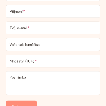
Dodací lhůta, možnosti dodání a náklady na
Příjmení
doručení
Mohu si vybrat datum dodání?
Tvůj e-mail
Není možné zvolit konkrétní datum dodání.
Jaká je dodací lhůta a kdy dostávám dárek?
Dodací lhůtu naleznete na stránce produktu. Můžete věřit, že
Vaše telefonní číslo
náš dopravce vám dodá váš dárek.
Jaké možnosti doručení si mohu vybrat?
V současné době není možné zvolit možnost doručení. Dárek,
Množství (10+)
který chcete objednat, je buď odeslán jako balíček nebo jako
doručování poštovní schránky. Chcete vědět, na kterou
možnost spadá vaše objednávka? Kontaktujte prosím náš
Poznámka
zákaznický servis.
Platba
Jak mohu zaplatit objednávku?
Nabízíme následující způsoby platby: iDeal, Paypal, kreditní
kartu, fakturu přes Klarna nebo ruční převod. V případě ručního