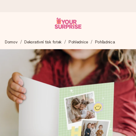
Objednejte dnes, odešleme do 1 prac. dne
Domov
Dekorativní tisk fotek
Pohlednice
Pohľadnica
Váš dárek vytvoříme s láskou a bleskově odešleme –
abyste ho mohli darovat právě v tu správnou chvíli, kdy na
tom nejvíc záleží.
4,8 (na základě +15 000 recenzí)
Naše dárky inspirují. Zákazníci nás na Google Reviews
hodnotí známkou 4,8.
Přáníčko zdarma
Vytvořte něco jedinečného během několika kroků – s jejím