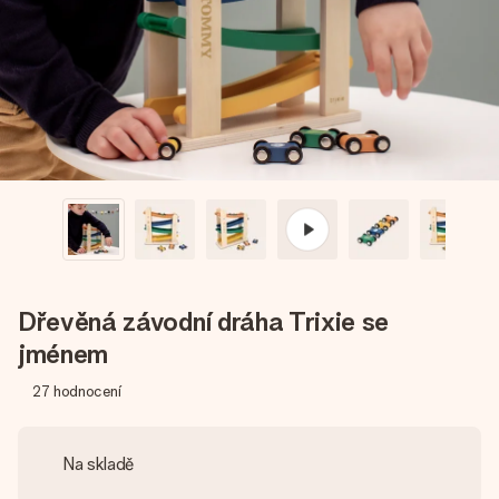
jménem, vaší fotografií nebo vzkazem, který doopravdy
zahřeje u srdce. Žádné zbytečné složitosti, jen spousta
lásky pro daný okamžik.
Dřevěná závodní dráha Trixie se
jménem
27
hodnocení
Na skladě