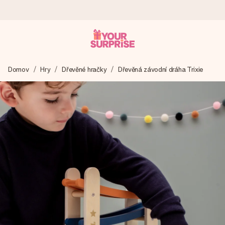
Objednejte dnes, odešleme do 1 prac. dne
Domov
Hry
Dřevěné hračky
Dřevěná závodní dráha Trixie
Váš dárek vytvoříme s láskou a bleskově odešleme –
abyste ho mohli darovat právě v tu správnou chvíli, kdy na
tom nejvíc záleží.
4,8 (na základě +15 000 recenzí)
Naše dárky inspirují. Zákazníci nás na Google Reviews
hodnotí známkou 4,8.
Přáníčko zdarma
Vytvořte něco jedinečného během několika kroků – s jejím