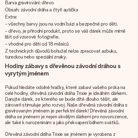
Barva gravírování: dřevo
Obsah: závodní dráha a čtyři autíčka
Extra:
- všechny barvy jsou na vodní bázi a bezpečné pro děti.
- dřevo, je přírodní produkt, proto se váš dárek může mírně
lišit od vzorové fotografie.
- vhodné pro děti od 18 měsíců
Z technických důvodů bohužel nelze zpracovat azbuku,
tureckou nebo speciální znaky.
Hodiny zábavy s dřevěnou závodní dráhou s
vyrytým jménem
Pokud hledáte odolné hračky, které zabaví vašeho prcka na
celé hodiny, dřevěná závodní dráha Trixie je ideálním dárkem.
Darujte dárek, ze kterého se bude dítě dlouho těšit, ale
zároveň stimuluje jeho rozvoj. Naše dřevěná závodní dráha s
gravírovaným jménem je perfektní dárek! Dřevěná závodní
dráha se jménem je nejen skvělým dárkem pro novorozence,
ale také k narozeninám a jako překvapení během svátků.
Dřevěná závodní dráha Trixie se jménem je vyrobena z