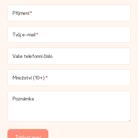
Dodací lhůta, možnosti dodání a náklady na
Příjmení
doručení
Mohu si vybrat datum dodání?
Tvůj e-mail
Není možné zvolit konkrétní datum dodání.
Jaká je dodací lhůta a kdy dostávám dárek?
Dodací lhůtu naleznete na stránce produktu. Můžete věřit, že
Vaše telefonní číslo
náš dopravce vám dodá váš dárek.
Jaké možnosti doručení si mohu vybrat?
V současné době není možné zvolit možnost doručení. Dárek,
Množství (10+)
který chcete objednat, je buď odeslán jako balíček nebo jako
doručování poštovní schránky. Chcete vědět, na kterou
možnost spadá vaše objednávka? Kontaktujte prosím náš
Poznámka
zákaznický servis.
Platba
Jak mohu zaplatit objednávku?
Nabízíme následující způsoby platby: iDeal, Paypal, kreditní
kartu, fakturu přes Klarna nebo ruční převod. V případě ručního
Žádost nyní