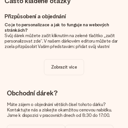
Často kladené otázky
Přizpůsobení a objednání
Co je to personalizace a jak to funguje na webových
stránkách?
Svůj dárek můžete začít kliknutím na zelené tlačítko „začít
personalizovat zde“. V našem dárkovém editoru můžete dar
zcela přizpůsobit Vašim představám: přidat svůj vlastní
obrázek a / nebo text. Pokud chcete, můžete se také
rozhodnout pro skvělý design, aby byl váš dárek opravdu
jedinečný.
Zobrazit více
Je personalizace zahrnuta v ceně?
Cena uvedená na webových stránkách zahrnuje personalizaci
vašeho daru. Pěkné a jasné!
Obchodní dárek?
Jak zjistím, zda má moje fotografie správnou kvalitu?
Chceme se ujistit, že jste se svým dárkem naprosto
Máte zájem o objednání větších čísel tohoto dárku?
spokojeni. Proto je důležité používat vysoce kvalitní
Kontaktujte nás a získejte okamžitou cenovou nabídku.
fotografie. Pokud si nejste jisti kvalitou snímku, kontaktujte
Jsme k dispozici v pracovních dnech od 8:30 do 17:00.
náš zákaznický servis a přiložte fotografii spolu s dárkem,
který máte zájem objednat. Ti pak mohou kvalitu zkontrolovat
za vás!