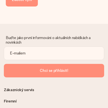
převodu platby prosím vezměte v úvahu dodací lhůtu 3 dny
navíc.
Dostal dar
Co když ten dar není zcela podle mých představ?
Litujeme, že váš dar není podle vašich představ. Obraťte se
prosím na náš zákaznický servis, který vám rád pomůže najít
vhodné řešení.
Buďte jako první informováni o aktuálních nabídkách a
novinkách
Je faktura odeslána spolu s objednávkou?
S objednávkou není odeslána žádná faktura. Fakturu obdržíte
vždy v potvrzovacím e-mailu a vždy ji najdete ve svém účtu
MySurprise. To znamená, že můžete dar doručit přímo
příjemci, což je opravdovým překvapením!
Chci se přihlásit!
Zákaznický servis
Firemní