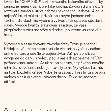
kvalitního 100% FSC® certifikovaného bukového dřeva, díky
čemuž je nejen krásná, ale také odolná. Závodní dráha a čtyři
roztomilá zvířecí autíčka nabízejí nekonečnou zábavu. A co je
nejlepší, hru si můžete přizpůsobit svým jménem nebo
textem dle vlastního výběru a vytvořit tak opravdu speciální
dárek. Vysoce kvalitní gravírování zajišťuje, že vaše
přizpůsobení zůstane vždy viditelné i po intenzivní zábavě z
hraní.
Vytvoření vlastní dřevěné závodní dráhy Trixie je snadné!
Přidejte své jméno nebo text dle vlastního výběru v našem
online editoru a odešlete objednávku. Vaši personalizaci
vyryjeme do dárku s velkou péčí a následně pošleme na Vámi
požadovanou adresu. Ať už na narozeniny, na přivítání nového
miminka, dovolenou nebo jen tak, tyto hračky vykouzlí úsměv
na tváři každého dítěte. Vyberte si zábavu, kreativitu a osobní
nádech s naší dřevěnou závodní dráhou Trixie se jménem
dítěte!