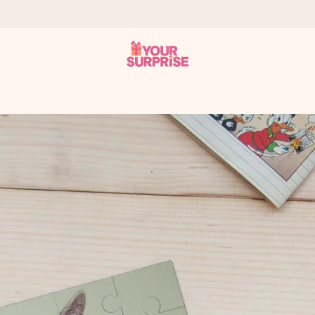
ohli darovat právě v tu správnou chvíli, kdy na tom nejvíc záleží.
 známkou 4,8.
em, vaší fotografií nebo vzkazem, který doopravdy zahřeje u srdce