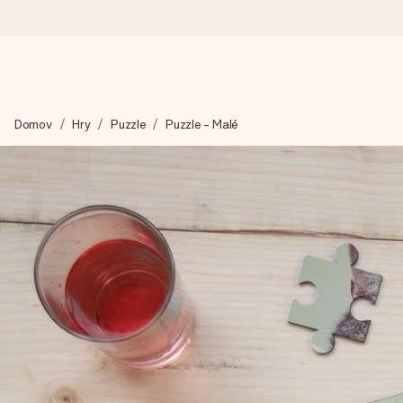
Objednejte dnes, odešleme do 1 prac. dne
Domov
Hry
Puzzle
Puzzle - Malé
Váš dárek vytvoříme s láskou a bleskově odešleme – abyste ho m
4,8 (na základě +15 000 recenzí)
Naše dárky inspirují. Zákazníci nás na Google Reviews hodnotí
Přáníčko zdarma
Vytvořte něco jedinečného během několika kroků – s jejím jmén
okamžik.