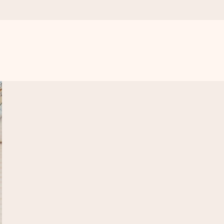
. Žádné zbytečné složitosti, jen spousta lásky pro daný