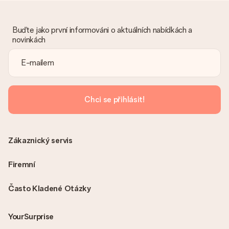
Litujeme, že váš dar není podle vašich představ. Obraťte se
prosím na náš zákaznický servis, který vám rád pomůže najít
vhodné řešení.
Buďte jako první informováni o aktuálních nabídkách a
novinkách
Je faktura odeslána spolu s objednávkou?
S objednávkou není odeslána žádná faktura. Fakturu obdržíte
vždy v potvrzovacím e-mailu a vždy ji najdete ve svém účtu
MySurprise. To znamená, že můžete dar doručit přímo
příjemci, což je opravdovým překvapením!
Chci se přihlásit!
Zákaznický servis
Firemní
Často Kladené Otázky
YourSurprise