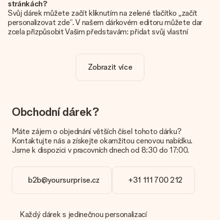
stránkách?
Svůj dárek můžete začít kliknutím na zelené tlačítko „začít
personalizovat zde“. V našem dárkovém editoru můžete dar
zcela přizpůsobit Vašim představám: přidat svůj vlastní
obrázek a / nebo text. Pokud chcete, můžete se také
rozhodnout pro skvělý design, aby byl váš dárek opravdu
jedinečný.
Zobrazit více
Je personalizace zahrnuta v ceně?
Cena uvedená na webových stránkách zahrnuje personalizaci
vašeho daru. Pěkné a jasné!
Obchodní dárek?
Jak zjistím, zda má moje fotografie správnou kvalitu?
Chceme se ujistit, že jste se svým dárkem naprosto
Máte zájem o objednání větších čísel tohoto dárku?
spokojeni. Proto je důležité používat vysoce kvalitní
Kontaktujte nás a získejte okamžitou cenovou nabídku.
fotografie. Pokud si nejste jisti kvalitou snímku, kontaktujte
Jsme k dispozici v pracovních dnech od 8:30 do 17:00.
náš zákaznický servis a přiložte fotografii spolu s dárkem,
který máte zájem objednat. Ti pak mohou kvalitu zkontrolovat
za vás!
b2b@yoursurprise.cz
+31 111 700 212
Jaké formáty mohu nahrát?
Nahrajete soubory JPG a PNG do našeho editoru. Je to příliš
technické nebo máte obrázek jiného formátu, který byste
Každý dárek s jedinečnou personalizací
chtěli použít? Kontaktujte prosím náš zákaznický servis. Jsou