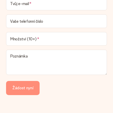
Tvůj e-mail
Není možné zvolit konkrétní datum dodání.
Jaká je dodací lhůta a kdy dostávám dárek?
Dodací lhůtu naleznete na stránce produktu. Můžete věřit, že
Vaše telefonní číslo
náš dopravce vám dodá váš dárek.
Jaké možnosti doručení si mohu vybrat?
V současné době není možné zvolit možnost doručení. Dárek,
Množství (10+)
který chcete objednat, je buď odeslán jako balíček nebo jako
doručování poštovní schránky. Chcete vědět, na kterou
možnost spadá vaše objednávka? Kontaktujte prosím náš
Poznámka
zákaznický servis.
Platba
Jak mohu zaplatit objednávku?
Nabízíme následující způsoby platby: iDeal, Paypal, kreditní
kartu, fakturu přes Klarna nebo ruční převod. V případě ručního
Žádost nyní
převodu platby prosím vezměte v úvahu dodací lhůtu 3 dny
navíc.
Dostal dar
Co když ten dar není zcela podle mých představ?