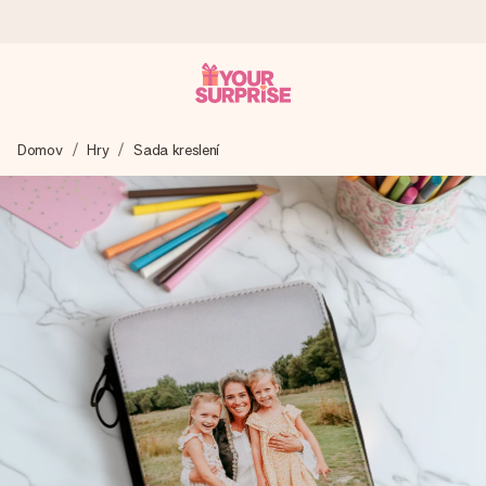
Objednejte dnes, odešleme do 1 prac. dne
Domov
Hry
Sada kreslení
Váš dárek vytvoříme s láskou a bleskově odešleme –
abyste ho mohli darovat právě v tu správnou chvíli, kdy na
tom nejvíc záleží.
4,8 (na základě +15 000 recenzí)
Naše dárky inspirují. Zákazníci nás na Google Reviews
hodnotí známkou 4,8.
Přáníčko zdarma
Vytvořte něco jedinečného během několika kroků – s jejím