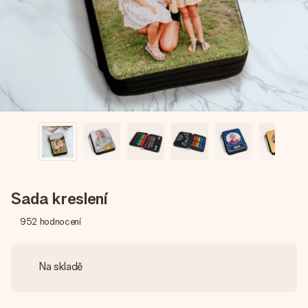
jménem, vaší fotografií nebo vzkazem, který doopravdy
zahřeje u srdce. Žádné zbytečné složitosti, jen spousta
lásky pro daný okamžik.
Sada kreslení
952
hodnocení
Na skladě