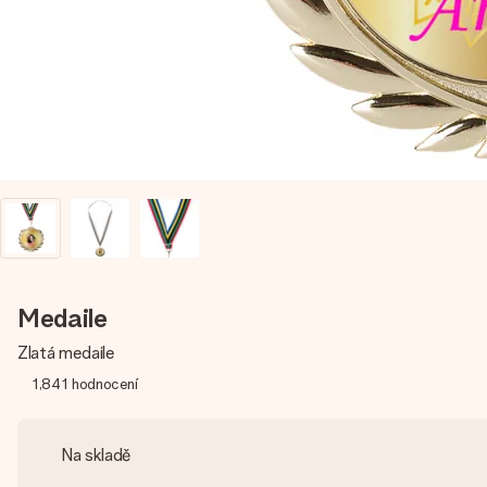
Medaile
Zlatá medaile
1,841
hodnocení
Na skladě