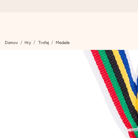
Objednejte dnes, odešleme do 1 prac. dne
Domov
Hry
Trofej
Medaile
Váš dárek vytvoříme s láskou a bleskově odešleme – abyste ho m
4,8 (na základě +15 000 recenzí)
Naše dárky inspirují. Zákazníci nás na Google Reviews hodnotí
Přáníčko zdarma
Vytvořte něco jedinečného během několika kroků – s jejím jmén
okamžik.