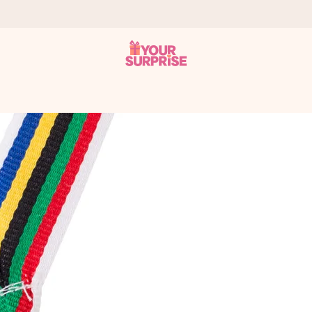
ohli darovat právě v tu správnou chvíli, kdy na tom nejvíc záleží.
 známkou 4,8.
em, vaší fotografií nebo vzkazem, který doopravdy zahřeje u srdce