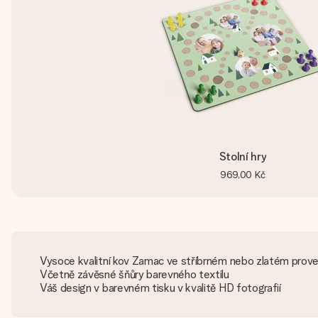
Stolní hry
969,00 Kč
Vysoce kvalitní kov Zamac ve stříbrném nebo zlatém prov
Včetně závěsné šňůry barevného textilu
Váš design v barevném tisku v kvalitě HD fotografií