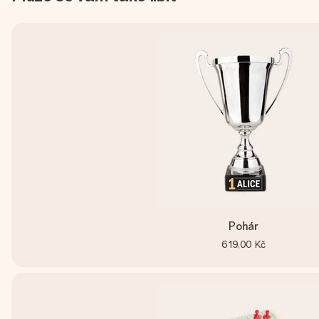
Pohár
619,00 Kč