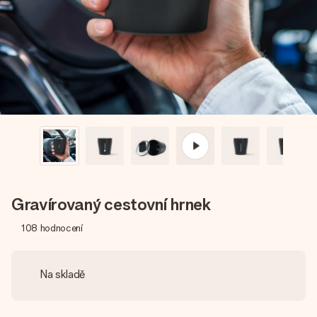
jménem, vaší fotografií nebo vzkazem, který doopravdy
zahřeje u srdce. Žádné zbytečné složitosti, jen spousta
lásky pro daný okamžik.
Gravírovaný cestovní hrnek
108
hodnocení
Na skladě