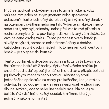
hrnek musíte mít.
Proč se spokojit s obyčejným cestovním hrníčkem, když
můžete mít jeden se svým jménem nebo speciálním
odkazem? Tento jedinečný dotek z něj činí výjimečný dárek k
narozeninám, svátkům nebo jen tak. Vyberte si jakékoli jméno
nebo text, aby byl jedinečný, nebo překvapte své přátele a
rodinu promyšleným a praktickým dárkem, který vám ukáže, že
vám na dané osobě záleží. Tento personalizovaný hrnek je
skvělý na výročí, promoce nebo firemní dárky a dodává
každodenní rutině osobní nádech. Toto není jen další cestovní
hrnek – je to speciální kousek.
Tento cool hrnek s dvojitou izolací zajistí, že vaše káva nebo
čaj zůstane horká až 2 hodiny. Vytvoření vašeho hrníčku je
snadné! Jednoduše použijte náš online editor a přizpůsobte si
jej libovolným jménem nebo zprávou, abyste vytvořili
jedinečného společníka na cesty pro každého, kdo je stále v
pohybu. Tento odolný hrnek z nerezavějící oceli je ideální pro
dlouhá setkání, výlety nebo líná nedělní rána. Na co ještě
čekáte? Ozvláštněte každý doušek hrníčkem, který je
jedinečný jako jeho majitel!