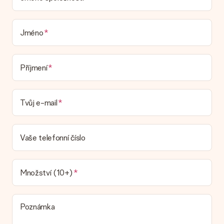
Je můj dárek zabalený?
V současné době nemáme (ještě) službu dárkového balení,
která by zabalila váš dárek. Dárky dodáváme ve slavnostním
balení. To znamená, že váš dar je připraven být doručen nebo
Jméno
že může být zaslán přímo příjemci.
Dodací lhůta, možnosti dodání a náklady na
Příjmení
doručení
Mohu si vybrat datum dodání?
Tvůj e-mail
Není možné zvolit konkrétní datum dodání.
Jaká je dodací lhůta a kdy dostávám dárek?
Dodací lhůtu naleznete na stránce produktu. Můžete věřit, že
Vaše telefonní číslo
náš dopravce vám dodá váš dárek.
Jaké možnosti doručení si mohu vybrat?
V současné době není možné zvolit možnost doručení. Dárek,
Množství (10+)
který chcete objednat, je buď odeslán jako balíček nebo jako
doručování poštovní schránky. Chcete vědět, na kterou
možnost spadá vaše objednávka? Kontaktujte prosím náš
Poznámka
zákaznický servis.