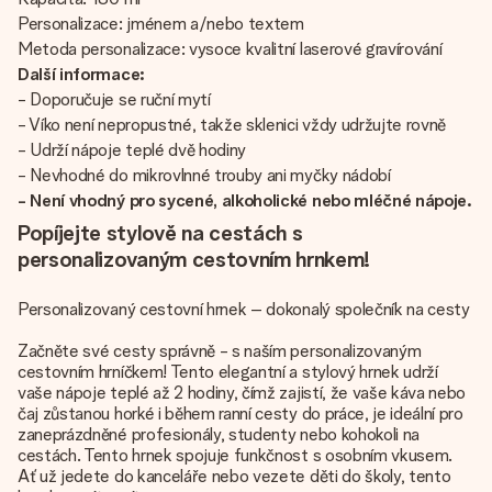
Personalizace: jménem a/nebo textem
Metoda personalizace: vysoce kvalitní laserové gravírování
Další informace:
- Doporučuje se ruční mytí
- Víko není nepropustné, takže sklenici vždy udržujte rovně
- Udrží nápoje teplé dvě hodiny
- Nevhodné do mikrovlnné trouby ani myčky nádobí
- Není vhodný pro sycené, alkoholické nebo mléčné nápoje.
Popíjejte stylově na cestách s
personalizovaným cestovním hrnkem!
Personalizovaný cestovní hrnek – dokonalý společník na cesty
Začněte své cesty správně - s naším personalizovaným
cestovním hrníčkem! Tento elegantní a stylový hrnek udrží
vaše nápoje teplé až 2 hodiny, čímž zajistí, že vaše káva nebo
čaj zůstanou horké i během ranní cesty do práce, je ideální pro
zaneprázdněné profesionály, studenty nebo kohokoli na
cestách. Tento hrnek spojuje funkčnost s osobním vkusem.
Ať už jedete do kanceláře nebo vezete děti do školy, tento