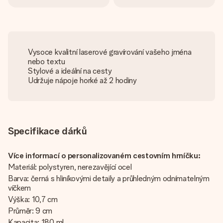
Vysoce kvalitní laserové gravírování vašeho jména
nebo textu
Stylové a ideální na cesty
Udržuje nápoje horké až 2 hodiny
Specifikace dárků
Více informací o personalizovaném cestovním hrníčku:
Materiál: polystyren, nerezavějící ocel
Barva: černá s hliníkovými detaily a průhledným odnímatelným
víčkem
Výška: 10,7 cm
Průměr: 9 cm
Kapacita: 180 ml