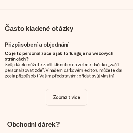
Často kladené otázky
Přizpůsobení a objednání
Co je to personalizace a jak to funguje na webových
stránkách?
Svůj dárek můžete začít kliknutím na zelené tlačítko „začít
personalizovat zde“. V našem dárkovém editoru můžete dar
zcela přizpůsobit Vašim představám: přidat svůj vlastní
obrázek a / nebo text. Pokud chcete, můžete se také
rozhodnout pro skvělý design, aby byl váš dárek opravdu
jedinečný.
Zobrazit více
Je personalizace zahrnuta v ceně?
Cena uvedená na webových stránkách zahrnuje personalizaci
vašeho daru. Pěkné a jasné!
Obchodní dárek?
Jak zjistím, zda má moje fotografie správnou kvalitu?
Chceme se ujistit, že jste se svým dárkem naprosto