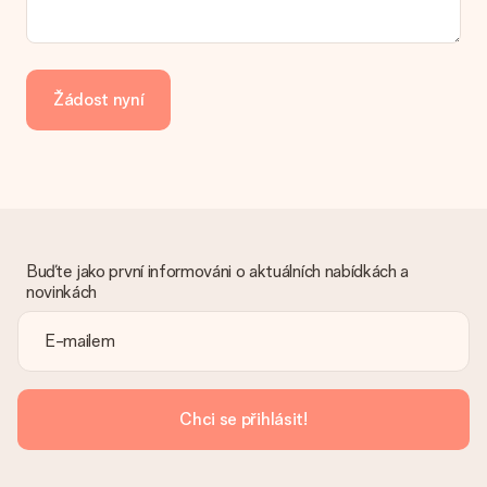
Platba
Jak mohu zaplatit objednávku?
Nabízíme následující způsoby platby: iDeal, Paypal, kreditní
kartu, fakturu přes Klarna nebo ruční převod. V případě ručního
Žádost nyní
převodu platby prosím vezměte v úvahu dodací lhůtu 3 dny
navíc.
Dostal dar
Co když ten dar není zcela podle mých představ?
Litujeme, že váš dar není podle vašich představ. Obraťte se
prosím na náš zákaznický servis, který vám rád pomůže najít
vhodné řešení.
Buďte jako první informováni o aktuálních nabídkách a
novinkách
Je faktura odeslána spolu s objednávkou?
S objednávkou není odeslána žádná faktura. Fakturu obdržíte
vždy v potvrzovacím e-mailu a vždy ji najdete ve svém účtu
MySurprise. To znamená, že můžete dar doručit přímo
příjemci, což je opravdovým překvapením!
Chci se přihlásit!