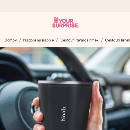
Objednejte dnes, odešleme do 1 prac. dne
Domov
Nádobí na nápoje
Cestovní termos hrnek
Cestovní hrne
Váš dárek vytvoříme s láskou a bleskově odešleme –
abyste ho mohli darovat právě v tu správnou chvíli, kdy na
tom nejvíc záleží.
4,8 (na základě +15 000 recenzí)
Naše dárky inspirují. Zákazníci nás na Google Reviews
hodnotí známkou 4,8.
Přáníčko zdarma
Vytvořte něco jedinečného během několika kroků – s jejím