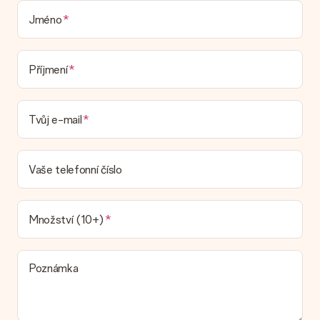
která by zabalila váš dárek. Dárky dodáváme ve slavnostním
balení. To znamená, že váš dar je připraven být doručen nebo
Jméno
že může být zaslán přímo příjemci.
Dodací lhůta, možnosti dodání a náklady na
Příjmení
doručení
Mohu si vybrat datum dodání?
Tvůj e-mail
Není možné zvolit konkrétní datum dodání.
Jaká je dodací lhůta a kdy dostávám dárek?
Dodací lhůtu naleznete na stránce produktu. Můžete věřit, že
Vaše telefonní číslo
náš dopravce vám dodá váš dárek.
Jaké možnosti doručení si mohu vybrat?
V současné době není možné zvolit možnost doručení. Dárek,
Množství (10+)
který chcete objednat, je buď odeslán jako balíček nebo jako
doručování poštovní schránky. Chcete vědět, na kterou
možnost spadá vaše objednávka? Kontaktujte prosím náš
Poznámka
zákaznický servis.
Platba