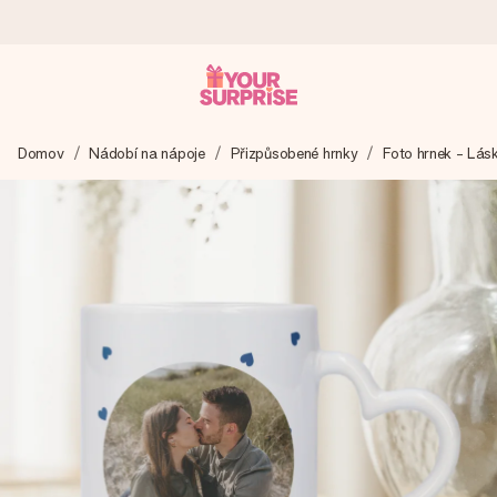
Objednejte dnes, odešleme do 1 prac. dne
Domov
Nádobí na nápoje
Přizpůsobené hrnky
Foto hrnek - Lás
Váš dárek vytvoříme s láskou a bleskově odešleme –
abyste ho mohli darovat právě v tu správnou chvíli, kdy na
tom nejvíc záleží.
4,8 (na základě +15 000 recenzí)
Naše dárky inspirují. Zákazníci nás na Google Reviews
hodnotí známkou 4,8.
Přáníčko zdarma
Vytvořte něco jedinečného během několika kroků – s jejím