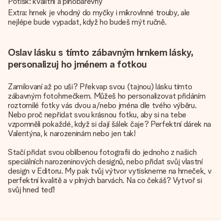
Potisk: kvalitní a plnobarevný
Extra: hrnek je vhodný do myčky i mikrovlnné trouby, ale
nejlépe bude vypadat, když ho budeš mýt ručně.
Oslav lásku s tímto zábavným hrnkem lásky,
personalizuj ho jménem a fotkou
Zamilovaní až po uši? Překvap svou (tajnou) lásku tímto
zábavným fotohrnečkem. Můžeš ho personalizovat přidáním
roztomilé fotky vás dvou a/nebo jména dle tvého výběru.
Nebo proč nepřidat svou krásnou fotku, aby si na tebe
vzpomněli pokaždé, když si dají šálek čaje? Perfektní dárek na
Valentýna, k narozeninám nebo jen tak!
Stačí přidat svou oblíbenou fotografii do jednoho z našich
speciálních narozeninových designů, nebo přidat svůj vlastní
design v Editoru. My pak tvůj výtvor vytiskneme na hrneček, v
perfektní kvalitě a v plných barvách. Na co čekáš? Vytvoř si
svůj hned teď!