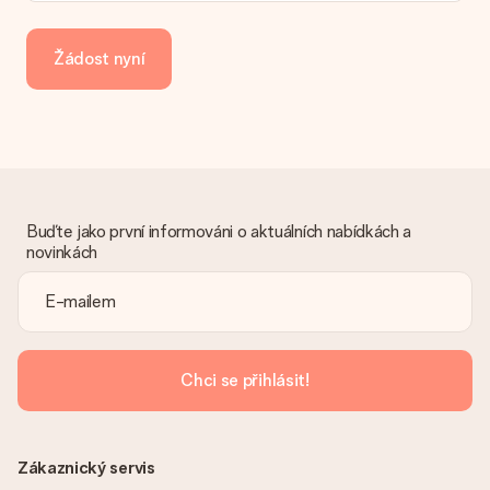
Jak mohu zaplatit objednávku?
Nabízíme následující způsoby platby: iDeal, Paypal, kreditní
kartu, fakturu přes Klarna nebo ruční převod. V případě ručního
Žádost nyní
převodu platby prosím vezměte v úvahu dodací lhůtu 3 dny
navíc.
Dostal dar
Co když ten dar není zcela podle mých představ?
Litujeme, že váš dar není podle vašich představ. Obraťte se
prosím na náš zákaznický servis, který vám rád pomůže najít
vhodné řešení.
Buďte jako první informováni o aktuálních nabídkách a
novinkách
Je faktura odeslána spolu s objednávkou?
S objednávkou není odeslána žádná faktura. Fakturu obdržíte
vždy v potvrzovacím e-mailu a vždy ji najdete ve svém účtu
MySurprise. To znamená, že můžete dar doručit přímo
příjemci, což je opravdovým překvapením!
Chci se přihlásit!
Zákaznický servis