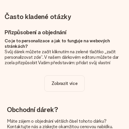
Často kladené otázky
Přizpůsobení a objednání
Co je to personalizace a jak to funguje na webových
stránkách?
Svůj dárek můžete začít kliknutím na zelené tlačítko „začít
personalizovat zde“. V našem dárkovém editoru můžete dar
zcela přizpůsobit Vašim představám: přidat svůj vlastní
obrázek a / nebo text. Pokud chcete, můžete se také
rozhodnout pro skvělý design, aby byl váš dárek opravdu
jedinečný.
Zobrazit více
Je personalizace zahrnuta v ceně?
Cena uvedená na webových stránkách zahrnuje personalizaci
vašeho daru. Pěkné a jasné!
Obchodní dárek?
Jak zjistím, zda má moje fotografie správnou kvalitu?
Chceme se ujistit, že jste se svým dárkem naprosto
Máte zájem o objednání větších čísel tohoto dárku?
spokojeni. Proto je důležité používat vysoce kvalitní
Kontaktujte nás a získejte okamžitou cenovou nabídku.
fotografie. Pokud si nejste jisti kvalitou snímku, kontaktujte