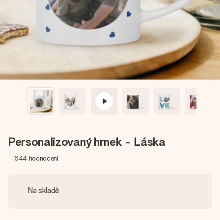
jménem, vaší fotografií nebo vzkazem, který doopravdy
zahřeje u srdce. Žádné zbytečné složitosti, jen spousta
lásky pro daný okamžik.
Personalizovaný hrnek - Láska
644
hodnocení
Na skladě