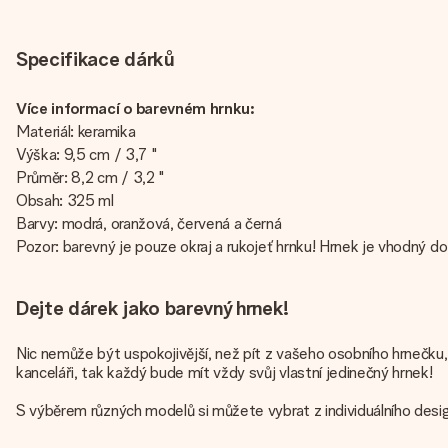
Specifikace dárků
Více informací o barevném hrnku:
Materiál: keramika
Výška: 9,5 cm / 3,7 "
Průměr: 8,2 cm / 3,2 "
Obsah: 325 ml
Barvy: modrá, oranžová, červená a černá
Pozor: barevný je pouze okraj a rukojeť hrnku! Hrnek je vhodný do
Dejte dárek jako barevný hrnek!
Nic nemůže být uspokojivější, než pít z vašeho osobního hrnečku,
kanceláři, tak každý bude mít vždy svůj vlastní jedinečný hrnek!
S výběrem různých modelů si můžete vybrat z individuálního design