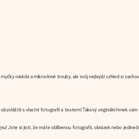
 myčky nádobí a mikrovlnné trouby, ale svůj nejlepší vzhled si zach
 obzvláště s vlastní fotografií a textem! Takový originální hrnek v
u! Jste si jisti, že máte oblíbenou fotografii, obrázek nebo jedineč