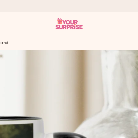
černá
ohli darovat právě v tu správnou chvíli, kdy na tom nejvíc záleží.
 známkou 4,8.
em, vaší fotografií nebo vzkazem, který doopravdy zahřeje u srdce