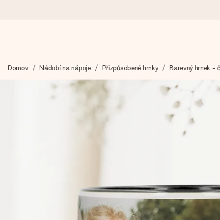
Objednejte dnes, odešleme do 1 prac. dne
Domov
Nádobí na nápoje
Přizpůsobené hrnky
Barevný hrnek - 
Váš dárek vytvoříme s láskou a bleskově odešleme – abyste ho m
4,8 (na základě +15 000 recenzí)
Naše dárky inspirují. Zákazníci nás na Google Reviews hodnotí
Přáníčko zdarma
Vytvořte něco jedinečného během několika kroků – s jejím jmén
okamžik.