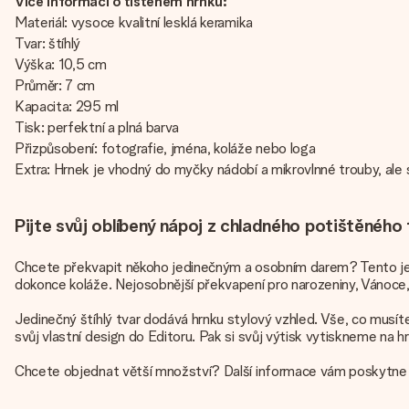
Více informací o tištěném hrnku:
Materiál: vysoce kvalitní lesklá keramika
Tvar: štíhlý
Výška: 10,5 cm
Průměr: 7 cm
Kapacita: 295 ml
Tisk: perfektní a plná barva
Přizpůsobení: fotografie, jména, koláže nebo loga
Extra: Hrnek je vhodný do myčky nádobí a mikrovlnné trouby, ale 
Pijte svůj oblíbený nápoj z chladného potištěnéh
Chcete překvapit někoho jedinečným a osobním darem? Tento jedin
dokonce koláže. Nejosobnější překvapení pro narozeniny, Vánoce,
Jedinečný štíhlý tvar dodává hrnku stylový vzhled. Vše, co musíte
svůj vlastní design do Editoru. Pak si svůj výtisk vytiskneme na 
Chcete objednat větší množství? Další informace vám poskytne 