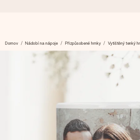
Objednejte dnes, odešleme do 1 prac. dne
Domov
Nádobí na nápoje
Přizpůsobené hrnky
Vytištěný tenký h
Váš dárek vytvoříme s láskou a bleskově odešleme – abyste ho m
4,8 (na základě +15 000 recenzí)
Naše dárky inspirují. Zákazníci nás na Google Reviews hodnotí
Přáníčko zdarma
Vytvořte něco jedinečného během několika kroků – s jejím jmén
okamžik.