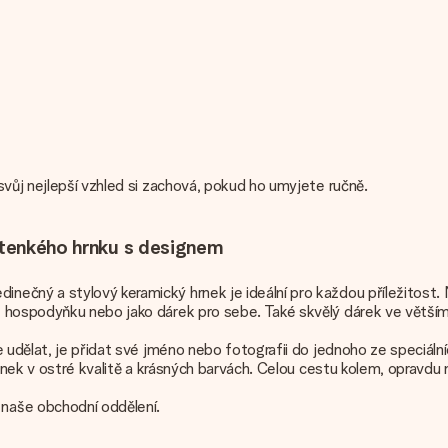
svůj nejlepší vzhled si zachová, pokud ho umyjete ručně.
o tenkého hrnku s designem
ečný a stylový keramický hrnek je ideální pro každou příležitost. M
 hospodyňku nebo jako dárek pro sebe. Také skvělý dárek ve větším 
 udělat, je přidat své jméno nebo fotografii do jednoho ze speciáln
hrnek v ostré kvalitě a krásných barvách. Celou cestu kolem, opravdu
naše obchodní oddělení.