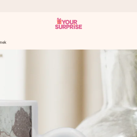
rnek
ohli darovat právě v tu správnou chvíli, kdy na tom nejvíc záleží.
 známkou 4,8.
em, vaší fotografií nebo vzkazem, který doopravdy zahřeje u srdce