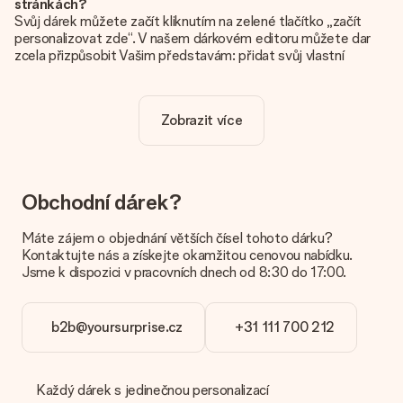
stránkách?
Svůj dárek můžete začít kliknutím na zelené tlačítko „začít
personalizovat zde“. V našem dárkovém editoru můžete dar
zcela přizpůsobit Vašim představám: přidat svůj vlastní
obrázek a / nebo text. Pokud chcete, můžete se také
rozhodnout pro skvělý design, aby byl váš dárek opravdu
jedinečný.
Zobrazit více
Je personalizace zahrnuta v ceně?
Cena uvedená na webových stránkách zahrnuje personalizaci
vašeho daru. Pěkné a jasné!
Obchodní dárek?
Jak zjistím, zda má moje fotografie správnou kvalitu?
Chceme se ujistit, že jste se svým dárkem naprosto
Máte zájem o objednání větších čísel tohoto dárku?
spokojeni. Proto je důležité používat vysoce kvalitní
Kontaktujte nás a získejte okamžitou cenovou nabídku.
fotografie. Pokud si nejste jisti kvalitou snímku, kontaktujte
Jsme k dispozici v pracovních dnech od 8:30 do 17:00.
náš zákaznický servis a přiložte fotografii spolu s dárkem,
který máte zájem objednat. Ti pak mohou kvalitu zkontrolovat
za vás!
b2b@yoursurprise.cz
+31 111 700 212
Jaké formáty mohu nahrát?
Nahrajete soubory JPG a PNG do našeho editoru. Je to příliš
technické nebo máte obrázek jiného formátu, který byste
Každý dárek s jedinečnou personalizací
chtěli použít? Kontaktujte prosím náš zákaznický servis. Jsou