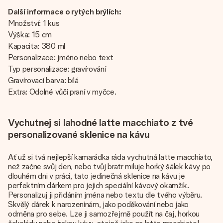
Další informace o rytých brýlích:
Množství: 1 kus
Výška: 15 cm
Kapacita: 380 ml
Personalizace: jméno nebo text
Typ personalizace: gravírování
Gravírovací barva: bílá
Extra: Odolné vůči praní v myčce.
Vychutnej si lahodné latte macchiato z tvé
personalizované sklenice na kávu
Ať už si tvá nejlepší kamarádka ráda vychutná latte macchiato,
než začne svůj den, nebo tvůj bratr miluje horký šálek kávy po
dlouhém dni v práci, tato jedinečná sklenice na kávu je
perfektním dárkem pro jejich speciální kávový okamžik.
Personalizuj ji přidáním jména nebo textu dle tvého výběru.
Skvělý dárek k narozeninám, jako poděkování nebo jako
odměna pro sebe. Lze ji samozřejmě použít na čaj, horkou