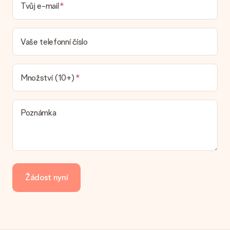
Tvůj e-mail
Není možné zvolit konkrétní datum dodání.
Jaká je dodací lhůta a kdy dostávám dárek?
Dodací lhůtu naleznete na stránce produktu. Můžete věřit, že
Vaše telefonní číslo
náš dopravce vám dodá váš dárek.
Jaké možnosti doručení si mohu vybrat?
V současné době není možné zvolit možnost doručení. Dárek,
Množství (10+)
který chcete objednat, je buď odeslán jako balíček nebo jako
doručování poštovní schránky. Chcete vědět, na kterou
možnost spadá vaše objednávka? Kontaktujte prosím náš
Poznámka
zákaznický servis.
Platba
Jak mohu zaplatit objednávku?
Nabízíme následující způsoby platby: iDeal, Paypal, kreditní
kartu, fakturu přes Klarna nebo ruční převod. V případě ručního
Žádost nyní
převodu platby prosím vezměte v úvahu dodací lhůtu 3 dny
navíc.
Dostal dar
Co když ten dar není zcela podle mých představ?