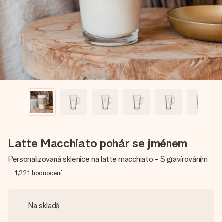
jménem, vaší fotografií nebo vzkazem, který doopravdy
zahřeje u srdce. Žádné zbytečné složitosti, jen spousta
lásky pro daný okamžik.
Latte Macchiato pohár se jménem
Personalizovaná sklenice na latte macchiato - S gravírováním
1,221
hodnocení
Na skladě