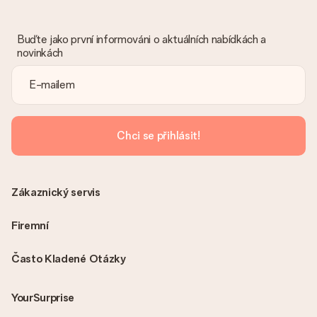
Litujeme, že váš dar není podle vašich představ. Obraťte se
prosím na náš zákaznický servis, který vám rád pomůže najít
vhodné řešení.
Buďte jako první informováni o aktuálních nabídkách a
novinkách
Je faktura odeslána spolu s objednávkou?
S objednávkou není odeslána žádná faktura. Fakturu obdržíte
vždy v potvrzovacím e-mailu a vždy ji najdete ve svém účtu
MySurprise. To znamená, že můžete dar doručit přímo
příjemci, což je opravdovým překvapením!
Chci se přihlásit!
Zákaznický servis
Firemní
Často Kladené Otázky
YourSurprise