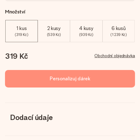
Množství
1 kus
2 kusy
4 kusy
6 kusů
(319 Kč)
(539 Kč)
(939 Kč)
(1 239 Kč)
319 Kč
Obchodní objednávka
Personalizuj dárek
Dodací údaje