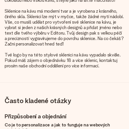
čokoládu nebo irskou kávu, stejně jako na latte macchiato!
Sklenice na kávu má moderní tvar a je vyrobena z krásného,
čirého skla. Sklenici lze mýt v myčce, takže žádné mytí nádobí.
Vše, co musíš udělat pro vytvoření své sklenice na kávu, je
vybrat si jeden z našich krásných designů a přidat jméno nebo
text dle tvého výběru v Editoru. Tvůj design pak s velkou péčí
a precizností vygravírujeme do povrchu sklenice. Na co čekáš?
Začni personalizovat hned teď!
Tvé logo by na této stylové sklenici na kávu vypadalo skvěle.
Pokud máš zájem o objednávku 18 a více sklenic, kontaktuj
prosím naše obchodní oddělení pro více informací.
Často kladené otázky
Přizpůsobení a objednání
Co je to personalizace a jak to funguje na webových