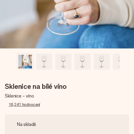
jménem, vaší fotografií nebo vzkazem, který doopravdy
zahřeje u srdce. Žádné zbytečné složitosti, jen spousta
lásky pro daný okamžik.
Sklenice na bílé víno
Sklenice - víno
16,241
hodnocení
Na skladě