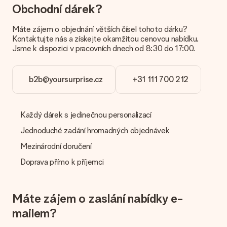
Platba
Obchodní dárek?
Jak mohu zaplatit objednávku?
Máte zájem o objednání větších čísel tohoto dárku?
Nabízíme následující způsoby platby: iDeal, Paypal, kreditní
Kontaktujte nás a získejte okamžitou cenovou nabídku.
kartu, fakturu přes Klarna nebo ruční převod. V případě ručního
Jsme k dispozici v pracovních dnech od 8:30 do 17:00.
převodu platby prosím vezměte v úvahu dodací lhůtu 3 dny
navíc.
b2b@yoursurprise.cz
+31 111 700 212
Dostal dar
Co když ten dar není zcela podle mých představ?
Litujeme, že váš dar není podle vašich představ. Obraťte se
Každý dárek s jedinečnou personalizací
prosím na náš zákaznický servis, který vám rád pomůže najít
vhodné řešení.
Jednoduché zadání hromadných objednávek
Je faktura odeslána spolu s objednávkou?
Mezinárodní doručení
S objednávkou není odeslána žádná faktura. Fakturu obdržíte
Doprava přímo k příjemci
vždy v potvrzovacím e-mailu a vždy ji najdete ve svém účtu
MySurprise. To znamená, že můžete dar doručit přímo
příjemci, což je opravdovým překvapením!
Máte zájem o zaslání nabídky e-
mailem?