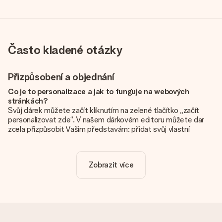
Často kladené otázky
Přizpůsobení a objednání
Co je to personalizace a jak to funguje na webových
stránkách?
Svůj dárek můžete začít kliknutím na zelené tlačítko „začít
personalizovat zde“. V našem dárkovém editoru můžete dar
zcela přizpůsobit Vašim představám: přidat svůj vlastní
obrázek a / nebo text. Pokud chcete, můžete se také
rozhodnout pro skvělý design, aby byl váš dárek opravdu
jedinečný.
Zobrazit více
Je personalizace zahrnuta v ceně?
Cena uvedená na webových stránkách zahrnuje personalizaci
vašeho daru. Pěkné a jasné!
Jak zjistím, zda má moje fotografie správnou kvalitu?