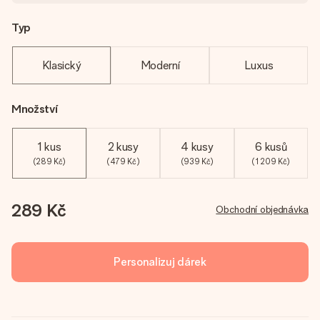
Typ
Klasický
Moderní
Luxus
Množství
1 kus
2 kusy
4 kusy
6 kusů
(289 Kč)
(479 Kč)
(939 Kč)
(1 209 Kč)
289 Kč
Obchodní objednávka
Personalizuj dárek