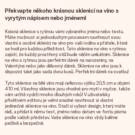
Překvapte někoho krásnou sklenicí na víno s
vyrytým nápisem nebo jménem!
Krásná sklenice s rytinou vámi vybraného jména nebo textu.
Máte možnost si jednoduchým procesem navrhnout svou
vlastní a osobní sklenici na víno pro vaši rodinu a přátele, která
se hodí pro každou příležitost. Tato sklenice na víno s rytinou
zajistí, že každý prostřený stůl bude něčím unikátním. Sklenice
na víno s rytinou jsou perfektní dárek na narozeniny, na
Valentýna nebo jako děkovný dárek. Sklenice na víno jsou k
dispozici také jako sada dvou kusů. Perfektní dárek na svatbu!
Tyto sklenice na bílé víno mají celkovou výšku 20,5 cm a objem
410 ml. Všechny sklenice jsou vhodné pro mytí v myčce, takže
vám určitě vydrží mnoho dlouhých roků! V uživatelsky
přívětivém editoru je velmi snadné navrhnout si vlastní
jedinečné sklenice na víno. Stačí si vybrat design, který máte
rádi, a přidat k němu text, jméno nebo datum ve fontu písma
podle vašich představ. Vaše sklenice na víno vždy balíme
pečlivě a bezpečně.