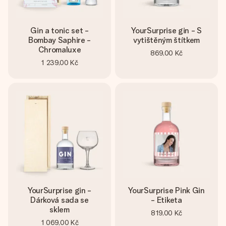
Gin a tonic set -
YourSurprise gin - S
Bombay Saphire -
vytištěným štítkem
Chromaluxe
869,00 Kč
1 239,00 Kč
YourSurprise gin -
YourSurprise Pink Gin
Dárková sada se
- Etiketa
sklem
819,00 Kč
1 069,00 Kč