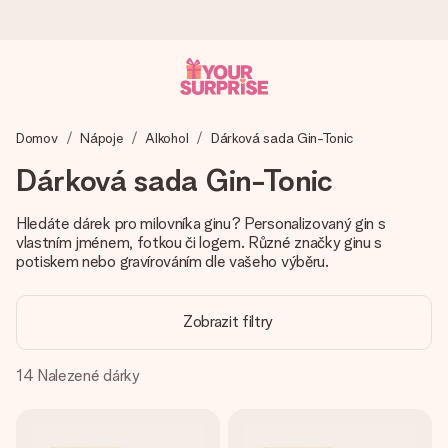
Objednejte dnes, odešleme do 1 prac. dne
Domov
Nápoje
Alkohol
Dárková sada Gin-Tonic
Váš dárek vytvoříme s láskou a bleskově odešleme –
abyste ho mohli darovat právě v tu správnou chvíli, kdy na
Dárková sada Gin-Tonic
tom nejvíc záleží.
Hledáte dárek pro milovníka ginu? Personalizovaný gin s
vlastním jménem, fotkou či logem. Různé značky ginu s
potiskem nebo gravírováním dle vašeho výběru.
4,8 (na základě +15 000 recenzí)
Naše dárky inspirují. Zákazníci nás na Google Reviews
hodnotí známkou 4,8.
Zobrazit filtry
14
Nalezené dárky
Přáníčko zdarma
Vytvořte něco jedinečného během několika kroků – s jejím