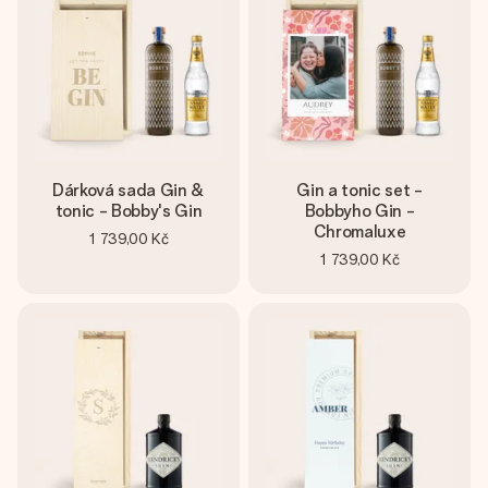
jménem, vaší fotografií nebo vzkazem, který doopravdy
zahřeje u srdce. Žádné zbytečné složitosti, jen spousta
lásky pro daný okamžik.
Dárková sada Gin &
Gin a tonic set -
tonic - Bobby's Gin
Bobbyho Gin -
Chromaluxe
1 739,00 Kč
1 739,00 Kč