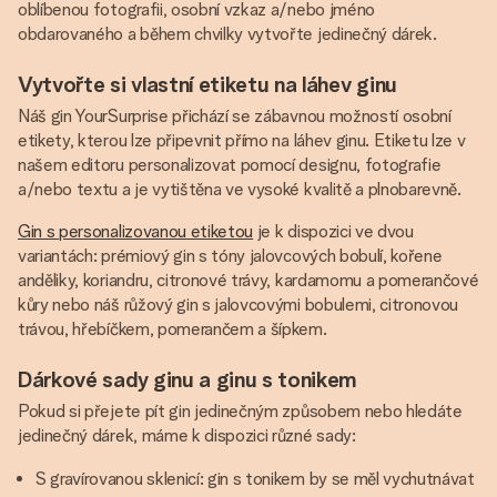
oblíbenou fotografii, osobní vzkaz a/nebo jméno
obdarovaného a během chvilky vytvořte jedinečný dárek.
Vytvořte si vlastní etiketu na láhev ginu
Náš gin YourSurprise přichází se zábavnou možností osobní
etikety, kterou lze připevnit přímo na láhev ginu. Etiketu lze v
našem editoru personalizovat pomocí designu, fotografie
a/nebo textu a je vytištěna ve vysoké kvalitě a plnobarevně.
Gin s personalizovanou etiketou
je k dispozici ve dvou
variantách: prémiový gin s tóny jalovcových bobulí, kořene
anděliky, koriandru, citronové trávy, kardamomu a pomerančové
kůry nebo náš růžový gin s jalovcovými bobulemi, citronovou
trávou, hřebíčkem, pomerančem a šípkem.
Dárkové sady ginu a ginu s tonikem
Pokud si přejete pít gin jedinečným způsobem nebo hledáte
jedinečný dárek, máme k dispozici různé sady:
S gravírovanou sklenicí: gin s tonikem by se měl vychutnávat