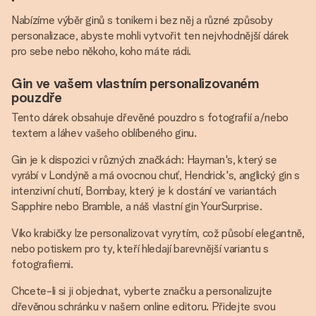
Nabízíme výběr ginů s tonikem i bez něj a různé způsoby
personalizace, abyste mohli vytvořit ten nejvhodnější dárek
pro sebe nebo někoho, koho máte rádi.
Gin ve vašem vlastním personalizovaném
pouzdře
Tento dárek obsahuje dřevěné pouzdro s fotografií a/nebo
textem a láhev vašeho oblíbeného ginu.
Gin je k dispozici v různých značkách: Hayman's, který se
vyrábí v Londýně a má ovocnou chuť, Hendrick's, anglický gin s
intenzivní chutí, Bombay, který je k dostání ve variantách
Sapphire nebo Bramble, a náš vlastní gin YourSurprise.
Víko krabičky lze personalizovat vyrytím, což působí elegantně,
nebo potiskem pro ty, kteří hledají barevnější variantu s
fotografiemi.
Chcete-li si ji objednat, vyberte značku a personalizujte
dřevěnou schránku v našem online editoru. Přidejte svou