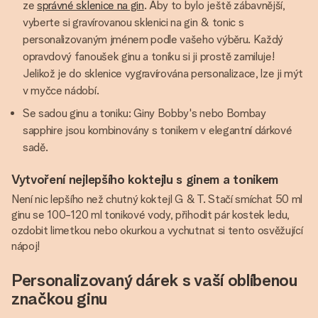
ze
správné sklenice na gin
. Aby to bylo ještě zábavnější,
vyberte si gravírovanou sklenici na gin & tonic s
personalizovaným jménem podle vašeho výběru. Každý
opravdový fanoušek ginu a toniku si ji prostě zamiluje!
Jelikož je do sklenice vygravírována personalizace, lze ji mýt
v myčce nádobí.
Se sadou ginu a toniku: Giny Bobby's nebo Bombay
sapphire jsou kombinovány s tonikem v elegantní dárkové
sadě.
Vytvoření nejlepšího koktejlu s ginem a tonikem
Není nic lepšího než chutný koktejl G & T. Stačí smíchat 50 ml
ginu se 100-120 ml tonikové vody, přihodit pár kostek ledu,
ozdobit limetkou nebo okurkou a vychutnat si tento osvěžující
nápoj!
Personalizovaný dárek s vaší oblíbenou
značkou ginu