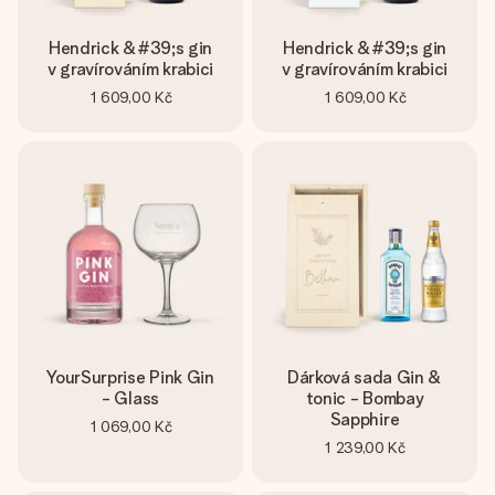
Hendrick &#39;s gin
Hendrick &#39;s gin
v gravírováním krabici
v gravírováním krabici
1 609,00 Kč
1 609,00 Kč
YourSurprise Pink Gin
Dárková sada Gin &
- Glass
tonic - Bombay
Sapphire
1 069,00 Kč
1 239,00 Kč