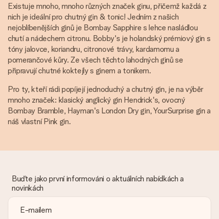
Existuje mnoho, mnoho různých značek ginu, přičemž každá z
nich je ideální pro chutný gin & tonic! Jedním z našich
nejoblíbenějších ginů je Bombay Sapphire s lehce nasládlou
chutí a nádechem citronu. Bobby's je holandský prémiový gin s
tóny jalovce, koriandru, citronové trávy, kardamomu a
pomerančové kůry. Ze všech těchto lahodných ginů se
připravují chutné koktejly s ginem a tonikem.
Pro ty, kteří rádi popíjejí jednoduchý a chutný gin, je na výběr
mnoho značek: klasický anglický gin Hendrick's, ovocný
Bombay Bramble, Hayman's London Dry gin, YourSurprise gin a
náš vlastní Pink gin.
Buďte jako první informováni o aktuálních nabídkách a
novinkách