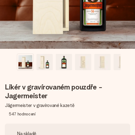
jménem, vaší fotografií nebo vzkazem, který doopravdy
zahřeje u srdce. Žádné zbytečné složitosti, jen spousta
lásky pro daný okamžik.
Likér v gravírovaném pouzdře -
Jagermeister
Jägermeister v gravírované kazetě
547
hodnocení
Na skladě