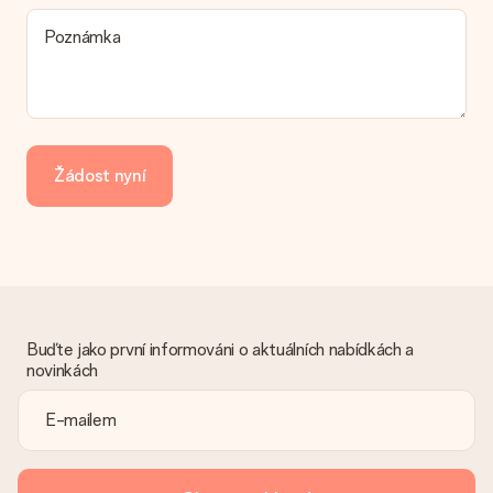
možnost spadá vaše objednávka? Kontaktujte prosím náš
Poznámka
zákaznický servis.
Platba
Jak mohu zaplatit objednávku?
Nabízíme následující způsoby platby: iDeal, Paypal, kreditní
kartu, fakturu přes Klarna nebo ruční převod. V případě ručního
Žádost nyní
převodu platby prosím vezměte v úvahu dodací lhůtu 3 dny
navíc.
Dostal dar
Co když ten dar není zcela podle mých představ?
Litujeme, že váš dar není podle vašich představ. Obraťte se
prosím na náš zákaznický servis, který vám rád pomůže najít
vhodné řešení.
Buďte jako první informováni o aktuálních nabídkách a
novinkách
Je faktura odeslána spolu s objednávkou?
S objednávkou není odeslána žádná faktura. Fakturu obdržíte
vždy v potvrzovacím e-mailu a vždy ji najdete ve svém účtu
MySurprise. To znamená, že můžete dar doručit přímo
příjemci, což je opravdovým překvapením!