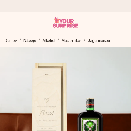
Objednejte dnes, odešleme do 1 prac. dne
Domov
Nápoje
Alkohol
Vlastní likér
Jagermeister
Váš dárek vytvoříme s láskou a bleskově odešleme –
abyste ho mohli darovat právě v tu správnou chvíli, kdy na
tom nejvíc záleží.
4,8 (na základě +15 000 recenzí)
Naše dárky inspirují. Zákazníci nás na Google Reviews
hodnotí známkou 4,8.
Přáníčko zdarma
Vytvořte něco jedinečného během několika kroků – s jejím