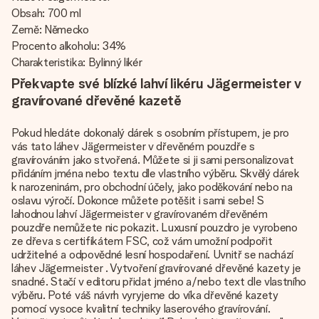
Obsah: 700 ml
Země: Německo
Procento alkoholu: 34%
Charakteristika: Bylinný likér
Překvapte své blízké lahví likéru Jägermeister v
gravírované dřevěné kazetě
Pokud hledáte dokonalý dárek s osobním přístupem, je pro
vás tato láhev Jägermeister v dřevěném pouzdře s
gravírováním jako stvořená. Můžete si ji sami personalizovat
přidáním jména nebo textu dle vlastního výběru. Skvělý dárek
k narozeninám, pro obchodní účely, jako poděkování nebo na
oslavu výročí. Dokonce můžete potěšit i sami sebe! S
lahodnou lahví Jägermeister v gravírovaném dřevěném
pouzdře nemůžete nic pokazit. Luxusní pouzdro je vyrobeno
ze dřeva s certifikátem FSC, což vám umožní podpořit
udržitelné a odpovědné lesní hospodaření. Uvnitř se nachází
láhev Jägermeister . Vytvoření gravírované dřevěné kazety je
snadné. Stačí v editoru přidat jméno a/nebo text dle vlastního
výběru. Poté váš návrh vyryjeme do víka dřevěné kazety
pomocí vysoce kvalitní techniky laserového gravírování.