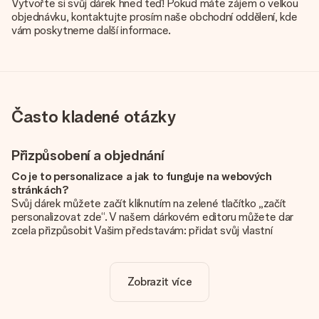
Vytvořte si svůj dárek hned teď! Pokud máte zájem o velkou
objednávku, kontaktujte prosím naše obchodní oddělení, kde
vám poskytneme další informace.
Často kladené otázky
Přizpůsobení a objednání
Co je to personalizace a jak to funguje na webových
stránkách?
Svůj dárek můžete začít kliknutím na zelené tlačítko „začít
personalizovat zde“. V našem dárkovém editoru můžete dar
zcela přizpůsobit Vašim představám: přidat svůj vlastní
obrázek a / nebo text. Pokud chcete, můžete se také
rozhodnout pro skvělý design, aby byl váš dárek opravdu
jedinečný.
Zobrazit více
Je personalizace zahrnuta v ceně?
Cena uvedená na webových stránkách zahrnuje personalizaci