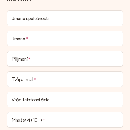
umístit osobní zprávu, takže příjemce bude přesně vědět,
komu za toto krásné překvapení poděkovat.
Jméno společnosti
Je můj dárek zabalený?
V současné době nemáme (ještě) službu dárkového balení,
která by zabalila váš dárek. Dárky dodáváme ve slavnostním
balení. To znamená, že váš dar je připraven být doručen nebo
Jméno
že může být zaslán přímo příjemci.
Dodací lhůta, možnosti dodání a náklady na
Příjmení
doručení
Mohu si vybrat datum dodání?
Tvůj e-mail
Není možné zvolit konkrétní datum dodání.
Jaká je dodací lhůta a kdy dostávám dárek?
Dodací lhůtu naleznete na stránce produktu. Můžete věřit, že
Vaše telefonní číslo
náš dopravce vám dodá váš dárek.
Jaké možnosti doručení si mohu vybrat?
V současné době není možné zvolit možnost doručení. Dárek,
Množství (10+)
který chcete objednat, je buď odeslán jako balíček nebo jako
doručování poštovní schránky. Chcete vědět, na kterou