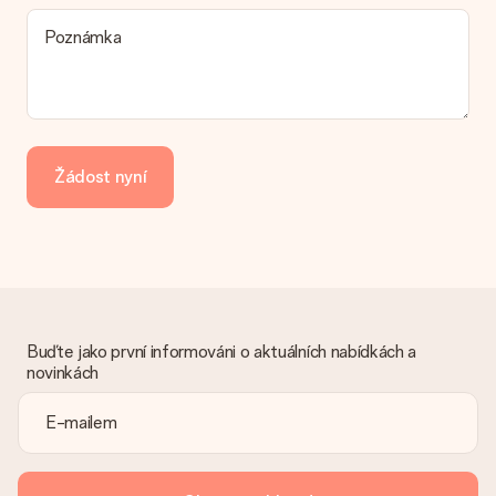
možnost spadá vaše objednávka? Kontaktujte prosím náš
Poznámka
zákaznický servis.
Platba
Jak mohu zaplatit objednávku?
Nabízíme následující způsoby platby: iDeal, Paypal, kreditní
kartu, fakturu přes Klarna nebo ruční převod. V případě ručního
Žádost nyní
převodu platby prosím vezměte v úvahu dodací lhůtu 3 dny
navíc.
Dostal dar
Co když ten dar není zcela podle mých představ?
Litujeme, že váš dar není podle vašich představ. Obraťte se
prosím na náš zákaznický servis, který vám rád pomůže najít
vhodné řešení.
Buďte jako první informováni o aktuálních nabídkách a
novinkách
Je faktura odeslána spolu s objednávkou?
S objednávkou není odeslána žádná faktura. Fakturu obdržíte
vždy v potvrzovacím e-mailu a vždy ji najdete ve svém účtu
MySurprise. To znamená, že můžete dar doručit přímo
příjemci, což je opravdovým překvapením!