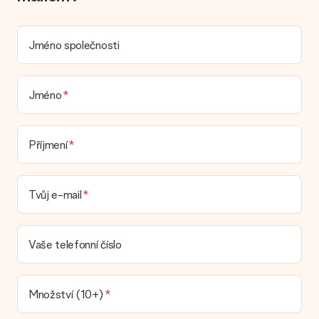
umístit osobní zprávu, takže příjemce bude přesně vědět,
komu za toto krásné překvapení poděkovat.
Jméno společnosti
Je můj dárek zabalený?
V současné době nemáme (ještě) službu dárkového balení,
která by zabalila váš dárek. Dárky dodáváme ve slavnostním
balení. To znamená, že váš dar je připraven být doručen nebo
Jméno
že může být zaslán přímo příjemci.
Dodací lhůta, možnosti dodání a náklady na
Příjmení
doručení
Mohu si vybrat datum dodání?
Tvůj e-mail
Není možné zvolit konkrétní datum dodání.
Jaká je dodací lhůta a kdy dostávám dárek?
Dodací lhůtu naleznete na stránce produktu. Můžete věřit, že
Vaše telefonní číslo
náš dopravce vám dodá váš dárek.
Jaké možnosti doručení si mohu vybrat?
V současné době není možné zvolit možnost doručení. Dárek,
Množství (10+)
který chcete objednat, je buď odeslán jako balíček nebo jako
doručování poštovní schránky. Chcete vědět, na kterou