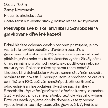
Obsah: 700 ml
Země: Nizozemsko
Procento alkoholu: 22%
Charakteristika: Jemný, sladký, bylinný likér se 43 bylinkami.
Překvapte své blízké lahví likéru Schrobbelèr v
gravírované dřevěné kazetě
Pokud hledáte dokonalý dárek s osobním přístupem, je pro
vás tato láhev Schrobbelèr v dřevěném pouzdře s
gravírováním jako stvořená. Můžete si ji sami personalizovat
přidáním jména nebo textu dle vlastního výběru. Skvělý dárek
k narozeninám, pro obchodní účely, jako poděkování nebo na
oslavu výročí. Dokonce můžete potěšit i sami sebe! S
lahodnou lahví Schrobbelèr v gravírovaném dřevěném pouzdře
nemůžete nic pokazit. Luxusní pouzdro je vyrobeno ze dřeva s
certifikátem FSC, což vám umožní podpořit udržitelné a
odpovědné lesní hospodaření. Uvnitř se nachází láhev
Schrobbelèr . Vytvoření gravírované dřevěné kazety je snadné.
Stačí v editoru přidat jméno a/nebo text dle vlastního výběru.
Poté váš návrh vyryjeme do víka dřevěné kazety pomocí
vysoce kvalitní techniky laserového gravírování. Vytvořte si