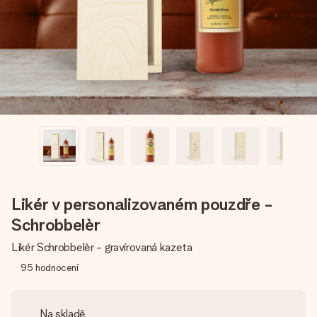
jménem, vaší fotografií nebo vzkazem, který doopravdy
zahřeje u srdce. Žádné zbytečné složitosti, jen spousta
lásky pro daný okamžik.
Likér v personalizovaném pouzdře -
Schrobbelèr
Likér Schrobbelèr - gravírovaná kazeta
95
hodnocení
Na skladě