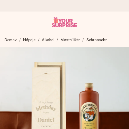
Objednejte dnes, odešleme do 1 prac. dne
Domov
Nápoje
Alkohol
Vlastní likér
Schrobbeler
Váš dárek vytvoříme s láskou a bleskově odešleme –
abyste ho mohli darovat právě v tu správnou chvíli, kdy na
tom nejvíc záleží.
4,8 (na základě +15 000 recenzí)
Naše dárky inspirují. Zákazníci nás na Google Reviews
hodnotí známkou 4,8.
Přáníčko zdarma
Vytvořte něco jedinečného během několika kroků – s jejím