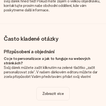
svůj dárek hned teď! Pokud máte zájem o velkou objednávku,
kontaktujte prosím naše obchodní oddělení, kde vám
poskytneme další informace.
Často kladené otázky
Přizpůsobení a objednání
Co je to personalizace a jak to funguje na webových
stránkách?
Svůj dárek můžete začít kliknutím na zelené tlačítko „začít
personalizovat zde“. V našem dárkovém editoru můžete dar
zcela přizpůsobit Vašim představám: přidat svůj vlastní
obrázek a / nebo text. Pokud chcete, můžete se také
rozhodnout pro skvělý design, aby byl váš dárek opravdu
jedinečný.
Zobrazit více
Je personalizace zahrnuta v ceně?
Cena uvedená na webových stránkách zahrnuje personalizaci