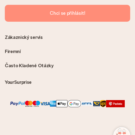
příjemci, což je opravdovým překvapením!
Chci se přihlásit!
Zákaznický servis
Firemní
Často Kladené Otázky
YourSurprise