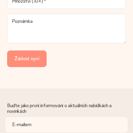
Množství (10+)
který chcete objednat, je buď odeslán jako balíček nebo jako
doručování poštovní schránky. Chcete vědět, na kterou
možnost spadá vaše objednávka? Kontaktujte prosím náš
Poznámka
zákaznický servis.
Platba
Jak mohu zaplatit objednávku?
Nabízíme následující způsoby platby: iDeal, Paypal, kreditní
kartu, fakturu přes Klarna nebo ruční převod. V případě ručního
Žádost nyní
převodu platby prosím vezměte v úvahu dodací lhůtu 3 dny
navíc.
Dostal dar
Co když ten dar není zcela podle mých představ?
Litujeme, že váš dar není podle vašich představ. Obraťte se
prosím na náš zákaznický servis, který vám rád pomůže najít
vhodné řešení.
Buďte jako první informováni o aktuálních nabídkách a
novinkách
Je faktura odeslána spolu s objednávkou?
S objednávkou není odeslána žádná faktura. Fakturu obdržíte
vždy v potvrzovacím e-mailu a vždy ji najdete ve svém účtu
MySurprise. To znamená, že můžete dar doručit přímo