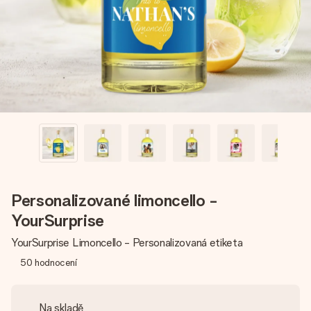
jménem, vaší fotografií nebo vzkazem, který doopravdy
zahřeje u srdce. Žádné zbytečné složitosti, jen spousta
lásky pro daný okamžik.
Personalizované limoncello -
YourSurprise
YourSurprise Limoncello - Personalizovaná etiketa
50
hodnocení
Na skladě