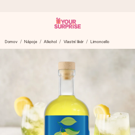
Objednejte dnes, odešleme do 1 prac. dne
Domov
Nápoje
Alkohol
Vlastní likér
Limoncello
Váš dárek vytvoříme s láskou a bleskově odešleme –
abyste ho mohli darovat právě v tu správnou chvíli, kdy na
tom nejvíc záleží.
4,8 (na základě +15 000 recenzí)
Naše dárky inspirují. Zákazníci nás na Google Reviews
hodnotí známkou 4,8.
Přáníčko zdarma
Vytvořte něco jedinečného během několika kroků – s jejím