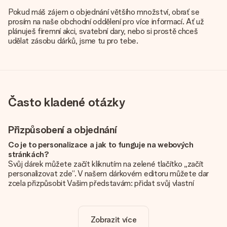
Pokud máš zájem o objednání většího množství, obrať se
prosím na naše obchodní oddělení pro více informací. Ať už
plánuješ firemní akci, svatební dary, nebo si prostě chceš
udělat zásobu dárků, jsme tu pro tebe.
Často kladené otázky
Přizpůsobení a objednání
Co je to personalizace a jak to funguje na webových
stránkách?
Svůj dárek můžete začít kliknutím na zelené tlačítko „začít
personalizovat zde“. V našem dárkovém editoru můžete dar
zcela přizpůsobit Vašim představám: přidat svůj vlastní
obrázek a / nebo text. Pokud chcete, můžete se také
rozhodnout pro skvělý design, aby byl váš dárek opravdu
jedinečný.
Zobrazit více