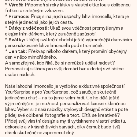
*
Výročí:
Připomeň si roky lásky s vlastní etiketou s oblíbenou
fotkou a srdečným vzkazem.
*
Promoce:
Připij si na jejich úspěchy lahví limoncella, která je
stejně jedinečná jako jejich cesta.
*
Dárky z vděčnosti:
Ukaž svou vděčnost promyšleným a
elegantním dárkem, který zaručeně zapůsobí.
*
Svátky:
Udělej sváteční období ještě výjimečnější darováním
personalizované láhve limoncella pod stromeček.
*
Jen tak:
Překvap někoho dárkem, který promění obyčejný
den v něco mimořádného.
A samozřejmě, kdo říká, že si nemůžeš udělat radost?
Personalizuj si láhev pro svůj domácí bar a dodej své sbírce
osobní nádech.
Naše lahodné limoncello je vyráběno exkluzivně společností
YourSurprise a pro YourSurprise, což zaručuje skutečně
jedinečnou chuť – na to jsme velmi hrdí. Co ho dělá ještě
výjimečnějším, je možnost personalizovat luxusní skleněnou
láhev. Vyber si z naší nabídky stylových designů etiket a poté
přidej své oblíbené fotografie a text. Cítíš se kreativně?
Přidej svůj vlastní design a my ti vytiskneme vlastní etiketu,
dokonale a v krásně živých barvách, díky čemuž bude tvůj
dárek skutečně nezapomenutelný.