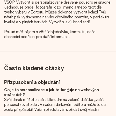
VSOP. Vytvořit si personalizované dřevěné pouzdro je snadné.
Jednoduše přidej fotografii, logo, jméno a/nebo text dle
tvého výběru v Editoru. Můžeš dokonce vytvořit koláž! Tvůj
návrh pak vytiskneme na víko dřevěného pouzdra, v perfektní
kvalitě a v plných barvách. Vytvoř si svůj hned teď!
Pokud máš zájem o větší objednávku, kontaktuj naše
obchodní oddělení pro další informace.
Často kladené otázky
Přizpůsobení a objednání
Co je to personalizace a jak to funguje na webových
stránkách?
Svůj dárek můžete začít kliknutím na zelené tlačítko „začít
personalizovat zde“. V našem dárkovém editoru můžete dar
zcela přizpůsobit Vašim představám: přidat svůj vlastní
obrázek a / nebo text. Pokud chcete, můžete se také