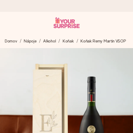
Objednejte dnes, odešleme do 1 prac. dne
Domov
Nápoje
Alkohol
Koňak
Koňak Remy Martin VSOP
Váš dárek vytvoříme s láskou a bleskově odešleme –
abyste ho mohli darovat právě v tu správnou chvíli, kdy na
tom nejvíc záleží.
4,8 (na základě +15 000 recenzí)
Naše dárky inspirují. Zákazníci nás na Google Reviews
hodnotí známkou 4,8.
Přáníčko zdarma
Vytvořte něco jedinečného během několika kroků – s jejím