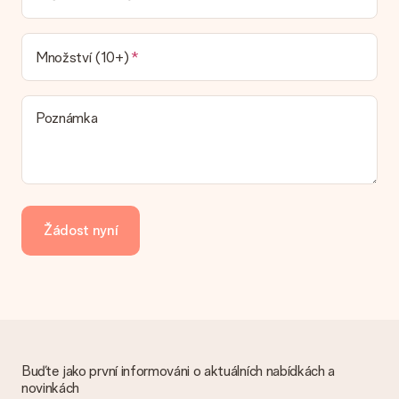
náš dopravce vám dodá váš dárek.
Jaké možnosti doručení si mohu vybrat?
V současné době není možné zvolit možnost doručení. Dárek,
Množství (10+)
který chcete objednat, je buď odeslán jako balíček nebo jako
doručování poštovní schránky. Chcete vědět, na kterou
možnost spadá vaše objednávka? Kontaktujte prosím náš
Poznámka
zákaznický servis.
Platba
Jak mohu zaplatit objednávku?
Nabízíme následující způsoby platby: iDeal, Paypal, kreditní
kartu, fakturu přes Klarna nebo ruční převod. V případě ručního
Žádost nyní
převodu platby prosím vezměte v úvahu dodací lhůtu 3 dny
navíc.
Dostal dar
Co když ten dar není zcela podle mých představ?
Litujeme, že váš dar není podle vašich představ. Obraťte se
prosím na náš zákaznický servis, který vám rád pomůže najít
vhodné řešení.
Buďte jako první informováni o aktuálních nabídkách a
novinkách
Je faktura odeslána spolu s objednávkou?