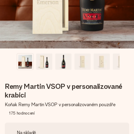
jménem, vaší fotografií nebo vzkazem, který doopravdy
zahřeje u srdce. Žádné zbytečné složitosti, jen spousta
lásky pro daný okamžik.
Remy Martin VSOP v personalizované
krabici
Koňak Remy Martin VSOP v personalizovaném pouzdře
175
hodnocení
Na skladě