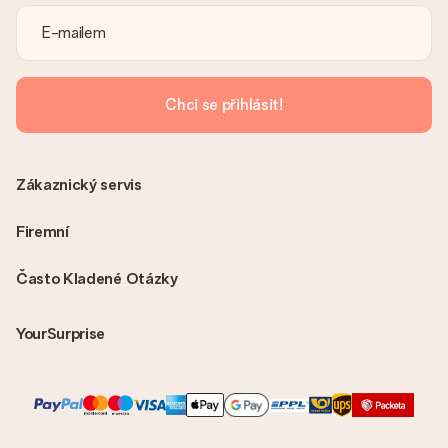
S objednávkou není odeslána žádná faktura. Fakturu obdržíte
vždy v potvrzovacím e-mailu a vždy ji najdete ve svém účtu
MySurprise. To znamená, že můžete dar doručit přímo
příjemci, což je opravdovým překvapením!
Chci se přihlásit!
Zákaznický servis
Firemní
Často Kladené Otázky
YourSurprise