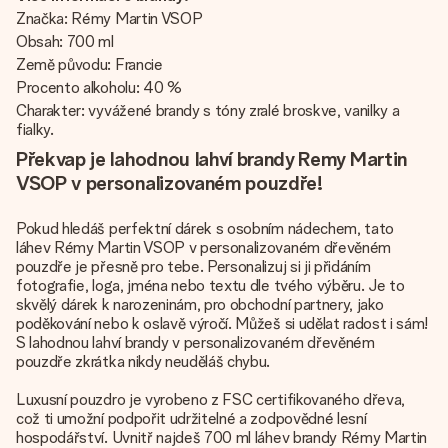
Značka: Rémy Martin VSOP
Obsah: 700 ml
Země původu: Francie
Procento alkoholu: 40 %
Charakter: vyvážené brandy s tóny zralé broskve, vanilky a
fialky.
Překvap je lahodnou lahví brandy Remy Martin
VSOP v personalizovaném pouzdře!
Pokud hledáš perfektní dárek s osobním nádechem, tato
láhev Rémy Martin VSOP v personalizovaném dřevěném
pouzdře je přesně pro tebe. Personalizuj si ji přidáním
fotografie, loga, jména nebo textu dle tvého výběru. Je to
skvělý dárek k narozeninám, pro obchodní partnery, jako
poděkování nebo k oslavě výročí. Můžeš si udělat radost i sám!
S lahodnou lahví brandy v personalizovaném dřevěném
pouzdře zkrátka nikdy neuděláš chybu.
Luxusní pouzdro je vyrobeno z FSC certifikovaného dřeva,
což ti umožní podpořit udržitelné a zodpovědné lesní
hospodářství. Uvnitř najdeš 700 ml láhev brandy Rémy Martin