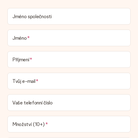
umístit osobní zprávu, takže příjemce bude přesně vědět,
komu za toto krásné překvapení poděkovat.
Jméno společnosti
Je můj dárek zabalený?
V současné době nemáme (ještě) službu dárkového balení,
která by zabalila váš dárek. Dárky dodáváme ve slavnostním
balení. To znamená, že váš dar je připraven být doručen nebo
Jméno
že může být zaslán přímo příjemci.
Dodací lhůta, možnosti dodání a náklady na
Příjmení
doručení
Mohu si vybrat datum dodání?
Tvůj e-mail
Není možné zvolit konkrétní datum dodání.
Jaká je dodací lhůta a kdy dostávám dárek?
Dodací lhůtu naleznete na stránce produktu. Můžete věřit, že
Vaše telefonní číslo
náš dopravce vám dodá váš dárek.
Jaké možnosti doručení si mohu vybrat?
V současné době není možné zvolit možnost doručení. Dárek,
Množství (10+)
který chcete objednat, je buď odeslán jako balíček nebo jako
doručování poštovní schránky. Chcete vědět, na kterou