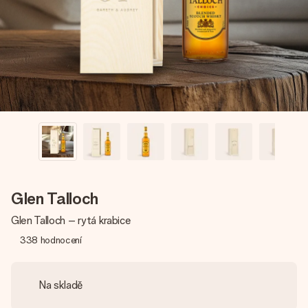
jménem, vaší fotografií nebo vzkazem, který doopravdy
zahřeje u srdce. Žádné zbytečné složitosti, jen spousta
lásky pro daný okamžik.
Glen Talloch
Glen Talloch – rytá krabice
338
hodnocení
Na skladě