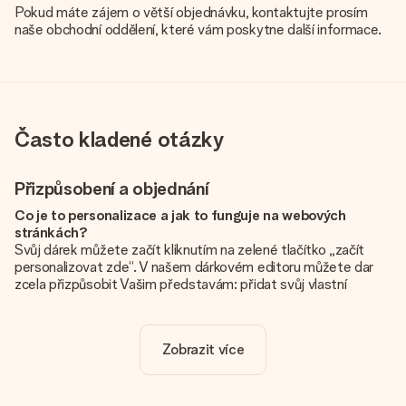
Pokud máte zájem o větší objednávku, kontaktujte prosím
naše obchodní oddělení, které vám poskytne další informace.
Často kladené otázky
Přizpůsobení a objednání
Co je to personalizace a jak to funguje na webových
stránkách?
Svůj dárek můžete začít kliknutím na zelené tlačítko „začít
personalizovat zde“. V našem dárkovém editoru můžete dar
zcela přizpůsobit Vašim představám: přidat svůj vlastní
obrázek a / nebo text. Pokud chcete, můžete se také
rozhodnout pro skvělý design, aby byl váš dárek opravdu
jedinečný.
Zobrazit více
Je personalizace zahrnuta v ceně?
Cena uvedená na webových stránkách zahrnuje personalizaci
vašeho daru. Pěkné a jasné!