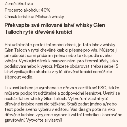
Země: Skotsko
Procento alkoholu: 40%
Charakteristika: Míchaná whisky
Překvapte své milované lahví whisky Glen
Talloch ryté dřevěné krabici
Pokud hledáte perfektní osobní dárek, je tato lahev whisky
Glen Talloch v ryté dřevěné krabici přesně pro vás. Můžete ji
přizpůsobit sami přidáním jména nebo textu podle svého
výběru. Vynikající dárek k narozeninám, pro firemní účely, jako
poděkování nebo k výročí. Můžete obdarovat třeba i sebe! S
lahví vynikajícího alkoholu v ryté dřevěné krabici nemůžete
šlápnout vedle.
Luxusní krabice je vyrobena ze dřeva s certifikací FSC, takže
můžete podpořit udržitelné a zodpovědné lesnictví. Uvnitř se
nachází lahev whisky Glen Talloch. Vytvoření vlastní ryté
dřevěné krabice není nic těžkého. Stačí zadat jméno a/nebo
text podle svého výběru v editoru. Váš design poté na víko
dřevěné krabice vyryjeme vysoce kvalitní technikou laserového
gravírování. Vytvořte si vlastní!