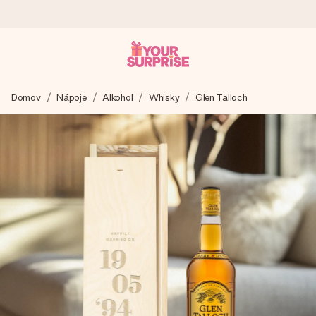
Objednejte dnes, odešleme do 1 prac. dne
Domov
Nápoje
Alkohol
Whisky
Glen Talloch
Váš dárek vytvoříme s láskou a bleskově odešleme –
abyste ho mohli darovat právě v tu správnou chvíli, kdy na
tom nejvíc záleží.
4,8 (na základě +15 000 recenzí)
Naše dárky inspirují. Zákazníci nás na Google Reviews
hodnotí známkou 4,8.
Přáníčko zdarma
Vytvořte něco jedinečného během několika kroků – s jejím