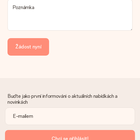
možnost spadá vaše objednávka? Kontaktujte prosím náš
Poznámka
zákaznický servis.
Platba
Jak mohu zaplatit objednávku?
Nabízíme následující způsoby platby: iDeal, Paypal, kreditní
kartu, fakturu přes Klarna nebo ruční převod. V případě ručního
Žádost nyní
převodu platby prosím vezměte v úvahu dodací lhůtu 3 dny
navíc.
Dostal dar
Co když ten dar není zcela podle mých představ?
Litujeme, že váš dar není podle vašich představ. Obraťte se
prosím na náš zákaznický servis, který vám rád pomůže najít
vhodné řešení.
Buďte jako první informováni o aktuálních nabídkách a
novinkách
Je faktura odeslána spolu s objednávkou?
S objednávkou není odeslána žádná faktura. Fakturu obdržíte
vždy v potvrzovacím e-mailu a vždy ji najdete ve svém účtu
MySurprise. To znamená, že můžete dar doručit přímo
příjemci, což je opravdovým překvapením!
Chci se přihlásit!