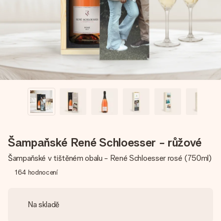
jménem, vaší fotografií nebo vzkazem, který doopravdy
zahřeje u srdce. Žádné zbytečné složitosti, jen spousta
lásky pro daný okamžik.
Šampaňské René Schloesser - růžové
Šampaňské v tištěném obalu - René Schloesser rosé (750ml)
164
hodnocení
Na skladě