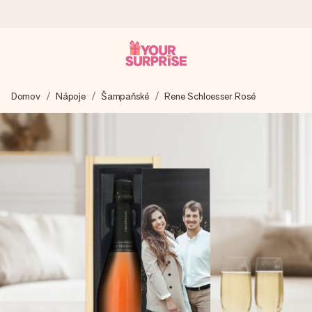
Objednejte dnes, odešleme do 1 prac. dne
Domov
Nápoje
Šampaňské
Rene Schloesser Rosé
Váš dárek vytvoříme s láskou a bleskově odešleme –
abyste ho mohli darovat právě v tu správnou chvíli, kdy na
tom nejvíc záleží.
4,8 (na základě +15 000 recenzí)
Naše dárky inspirují. Zákazníci nás na Google Reviews
hodnotí známkou 4,8.
Přáníčko zdarma
Vytvořte něco jedinečného během několika kroků – s jejím