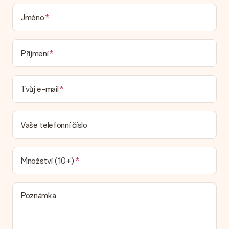
která by zabalila váš dárek. Dárky dodáváme ve slavnostním
balení. To znamená, že váš dar je připraven být doručen nebo
Jméno
že může být zaslán přímo příjemci.
Dodací lhůta, možnosti dodání a náklady na
Příjmení
doručení
Mohu si vybrat datum dodání?
Tvůj e-mail
Není možné zvolit konkrétní datum dodání.
Jaká je dodací lhůta a kdy dostávám dárek?
Dodací lhůtu naleznete na stránce produktu. Můžete věřit, že
Vaše telefonní číslo
náš dopravce vám dodá váš dárek.
Jaké možnosti doručení si mohu vybrat?
V současné době není možné zvolit možnost doručení. Dárek,
Množství (10+)
který chcete objednat, je buď odeslán jako balíček nebo jako
doručování poštovní schránky. Chcete vědět, na kterou
možnost spadá vaše objednávka? Kontaktujte prosím náš
Poznámka
zákaznický servis.
Platba