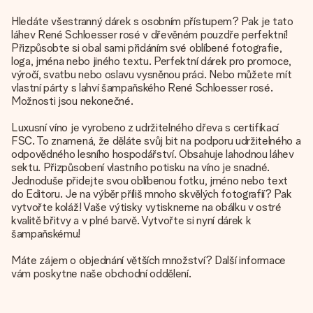
Hledáte všestranný dárek s osobním přístupem? Pak je tato
láhev René Schloesser rosé v dřevěném pouzdře perfektní!
Přizpůsobte si obal sami přidáním své oblíbené fotografie,
loga, jména nebo jiného textu. Perfektní dárek pro promoce,
výročí, svatbu nebo oslavu vysněnou práci. Nebo můžete mít
vlastní párty s lahví šampaňského René Schloesser rosé.
Možnosti jsou nekonečné.
Luxusní víno je vyrobeno z udržitelného dřeva s certifikací
FSC. To znamená, že děláte svůj bit na podporu udržitelného a
odpovědného lesního hospodářství. Obsahuje lahodnou láhev
sektu. Přizpůsobení vlastního potisku na víno je snadné.
Jednoduše přidejte svou oblíbenou fotku, jméno nebo text
do Editoru. Je na výběr příliš mnoho skvělých fotografií? Pak
vytvořte koláž! Vaše výtisky vytiskneme na obálku v ostré
kvalitě břitvy a v plné barvě. Vytvořte si nyní dárek k
šampaňskému!
Máte zájem o objednání větších množství? Další informace
vám poskytne naše obchodní oddělení.