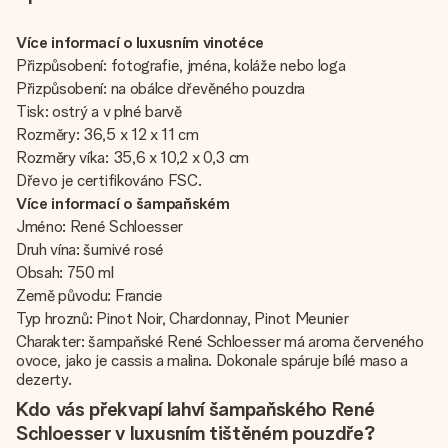
Více informací o luxusním vinotéce
Přizpůsobení: fotografie, jména, koláže nebo loga
Přizpůsobení: na obálce dřevěného pouzdra
Tisk: ostrý a v plné barvě
Rozměry: 36,5 x 12 x 11 cm
Rozměry víka: 35,6 x 10,2 x 0,3 cm
Dřevo je certifikováno FSC.
Více informací o šampaňském
Jméno: René Schloesser
Druh vína: šumivé rosé
Obsah: 750 ml
Země původu: Francie
Typ hroznů: Pinot Noir, Chardonnay, Pinot Meunier
Charakter: šampaňské René Schloesser má aroma červeného
ovoce, jako je cassis a malina. Dokonale spáruje bílé maso a
dezerty.
Kdo vás překvapí lahví šampaňského René
Schloesser v luxusním tištěném pouzdře?