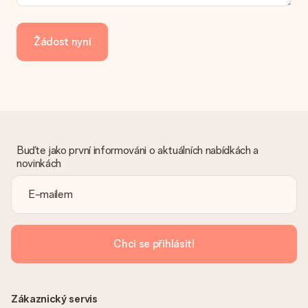
Jak mohu zaplatit objednávku?
Nabízíme následující způsoby platby: iDeal, Paypal, kreditní
kartu, fakturu přes Klarna nebo ruční převod. V případě ručního
Žádost nyní
převodu platby prosím vezměte v úvahu dodací lhůtu 3 dny
navíc.
Dostal dar
Co když ten dar není zcela podle mých představ?
Litujeme, že váš dar není podle vašich představ. Obraťte se
prosím na náš zákaznický servis, který vám rád pomůže najít
vhodné řešení.
Buďte jako první informováni o aktuálních nabídkách a
novinkách
Je faktura odeslána spolu s objednávkou?
S objednávkou není odeslána žádná faktura. Fakturu obdržíte
vždy v potvrzovacím e-mailu a vždy ji najdete ve svém účtu
MySurprise. To znamená, že můžete dar doručit přímo
příjemci, což je opravdovým překvapením!
Chci se přihlásit!
Zákaznický servis