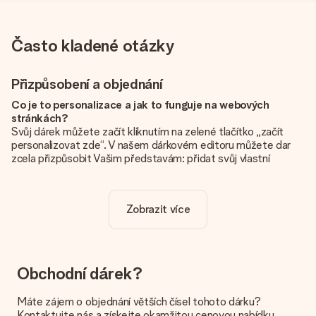
Často kladené otázky
Přizpůsobení a objednání
Co je to personalizace a jak to funguje na webových
stránkách?
Svůj dárek můžete začít kliknutím na zelené tlačítko „začít
personalizovat zde“. V našem dárkovém editoru můžete dar
zcela přizpůsobit Vašim představám: přidat svůj vlastní
obrázek a / nebo text. Pokud chcete, můžete se také
rozhodnout pro skvělý design, aby byl váš dárek opravdu
jedinečný.
Zobrazit více
Je personalizace zahrnuta v ceně?
Cena uvedená na webových stránkách zahrnuje personalizaci
vašeho daru. Pěkné a jasné!
Obchodní dárek?
Jak zjistím, zda má moje fotografie správnou kvalitu?
Chceme se ujistit, že jste se svým dárkem naprosto
Máte zájem o objednání větších čísel tohoto dárku?
spokojeni. Proto je důležité používat vysoce kvalitní
Kontaktujte nás a získejte okamžitou cenovou nabídku.