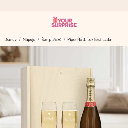
Objednejte dnes, odešleme do 1 prac. dne
Domov
Nápoje
Šampaňské
Piper Heidsieck Brut sada
Váš dárek vytvoříme s láskou a bleskově odešleme –
abyste ho mohli darovat právě v tu správnou chvíli, kdy na
tom nejvíc záleží.
4,8 (na základě +15 000 recenzí)
Naše dárky inspirují. Zákazníci nás na Google Reviews
hodnotí známkou 4,8.
Přáníčko zdarma
Vytvořte něco jedinečného během několika kroků – s jejím