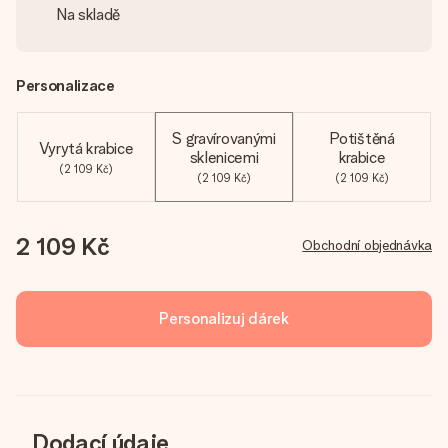
Na skladě
Personalizace
S gravírovanými
Potištěná
Vyrytá krabice
sklenicemi
krabice
(2 109 Kč)
(2 109 Kč)
(2 109 Kč)
2 109 Kč
Obchodní objednávka
Personalizuj dárek
Dodací údaje