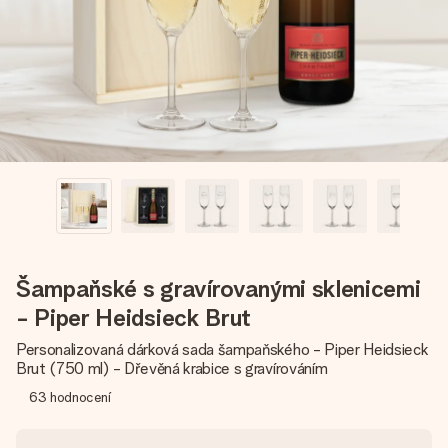
jménem, vaší fotografií nebo vzkazem, který doopravdy
zahřeje u srdce. Žádné zbytečné složitosti, jen spousta
lásky pro daný okamžik.
Šampaňské s gravírovanými sklenicemi
- Piper Heidsieck Brut
Personalizovaná dárková sada šampaňského - Piper Heidsieck
Brut (750 ml) - Dřevěná krabice s gravírováním
63
hodnocení