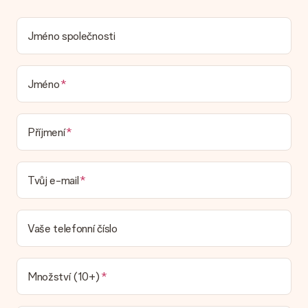
umístit osobní zprávu, takže příjemce bude přesně vědět,
komu za toto krásné překvapení poděkovat.
Jméno společnosti
Je můj dárek zabalený?
V současné době nemáme (ještě) službu dárkového balení,
která by zabalila váš dárek. Dárky dodáváme ve slavnostním
balení. To znamená, že váš dar je připraven být doručen nebo
Jméno
že může být zaslán přímo příjemci.
Dodací lhůta, možnosti dodání a náklady na
Příjmení
doručení
Mohu si vybrat datum dodání?
Tvůj e-mail
Není možné zvolit konkrétní datum dodání.
Jaká je dodací lhůta a kdy dostávám dárek?
Dodací lhůtu naleznete na stránce produktu. Můžete věřit, že
Vaše telefonní číslo
náš dopravce vám dodá váš dárek.
Jaké možnosti doručení si mohu vybrat?
V současné době není možné zvolit možnost doručení. Dárek,
Množství (10+)
který chcete objednat, je buď odeslán jako balíček nebo jako
doručování poštovní schránky. Chcete vědět, na kterou