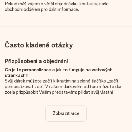
Pokud máš zájem o větší objednávku, kontaktuj naše
obchodní oddělení pro další informace.
Často kladené otázky
Přizpůsobení a objednání
Co je to personalizace a jak to funguje na webových
stránkách?
Svůj dárek můžete začít kliknutím na zelené tlačítko „začít
personalizovat zde“. V našem dárkovém editoru můžete dar
zcela přizpůsobit Vašim představám: přidat svůj vlastní
obrázek a / nebo text. Pokud chcete, můžete se také
rozhodnout pro skvělý design, aby byl váš dárek opravdu
jedinečný.
Zobrazit více
Je personalizace zahrnuta v ceně?
Cena uvedená na webových stránkách zahrnuje personalizaci
vašeho daru. Pěkné a jasné!