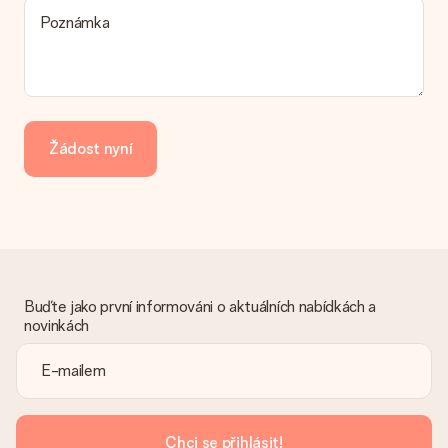
možnost spadá vaše objednávka? Kontaktujte prosím náš
Poznámka
zákaznický servis.
Platba
Jak mohu zaplatit objednávku?
Nabízíme následující způsoby platby: iDeal, Paypal, kreditní
kartu, fakturu přes Klarna nebo ruční převod. V případě ručního
Žádost nyní
převodu platby prosím vezměte v úvahu dodací lhůtu 3 dny
navíc.
Dostal dar
Co když ten dar není zcela podle mých představ?
Litujeme, že váš dar není podle vašich představ. Obraťte se
prosím na náš zákaznický servis, který vám rád pomůže najít
vhodné řešení.
Buďte jako první informováni o aktuálních nabídkách a
novinkách
Je faktura odeslána spolu s objednávkou?
S objednávkou není odeslána žádná faktura. Fakturu obdržíte
vždy v potvrzovacím e-mailu a vždy ji najdete ve svém účtu
MySurprise. To znamená, že můžete dar doručit přímo
příjemci, což je opravdovým překvapením!
Chci se přihlásit!