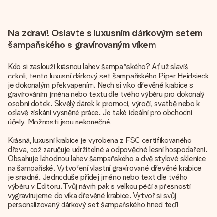
Na zdraví! Oslavte s luxusním dárkovým setem
šampaňského s gravírovaným víkem
Kdo si zaslouží krásnou lahev šampaňského? Ať už slavíš
cokoli, tento luxusní dárkový set šampaňského Piper Heidsieck
je dokonalým překvapením. Nech si víko dřevěné krabice s
gravírováním jména nebo textu dle tvého výběru pro dokonalý
osobní dotek. Skvělý dárek k promoci, výročí, svatbě nebo k
oslavě získání vysněné práce. Je také ideální pro obchodní
účely. Možnosti jsou nekonečné.
Krásná, luxusní krabice je vyrobena z FSC certifikovaného
dřeva, což zaručuje udržitelné a odpovědné lesní hospodaření.
Obsahuje lahodnou lahev šampaňského a dvě stylové sklenice
na šampaňské. Vytvoření vlastní gravírované dřevěné krabice
je snadné. Jednoduše přidej jméno nebo text dle tvého
výběru v Editoru. Tvůj návrh pak s velkou péčí a přesností
vygravírujeme do víka dřevěné krabice. Vytvoř si svůj
personalizovaný dárkový set šampaňského hned teď!