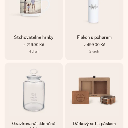
Stohovatelné hrnky
Flakon s pohárem
z
219,00 Kč
z
499,00 Kč
4
druh
2
druh
Gravírovaná skleněná
Dárkový set s páskem