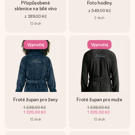
Přizpůsobené
Foto hodiny
sklenice na bílé víno
z
549,00 Kč
z
289,00 Kč
2
druh
12
druh
Výprodej
Výprodej
Froté župan pro ženy
Froté župan pro muže
1 339,00 Kč
1 339,00 Kč
1 205,00 Kč
1 205,00 Kč
12
druh
12
druh