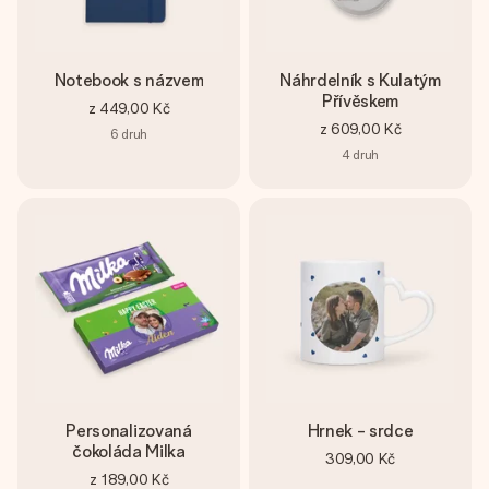
Notebook s názvem
Náhrdelník s Kulatým
Přívěskem
z
449,00 Kč
z
609,00 Kč
6
druh
4
druh
Personalizovaná
Hrnek - srdce
čokoláda Milka
309,00 Kč
z
189,00 Kč