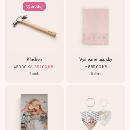
Výprodej
Kladivo
Vyšívané osušky
489,00 Kč
391,00 Kč
z
869,00 Kč
2
druh
6
druh