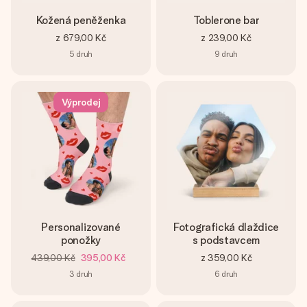
Kožená peněženka
Toblerone bar
z
679,00 Kč
z
239,00 Kč
5
druh
9
druh
Výprodej
Personalizované
Fotografická dlaždice
ponožky
s podstavcem
439,00 Kč
395,00 Kč
z
359,00 Kč
3
druh
6
druh