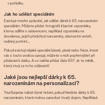
v pořádku.
Jak ho udělat speciálním
Existuje mnoho způsobů, jak udělat dárek k 65. narozeninám
speciálním. Můžete přidat fotografii šťastné vzpomínky,
kterou sdílíte s oslavencem, například vzpomínku na
dovolenou, jejich předchozí narozeniny, slavnostní večeři,
rodinný portrét…
Pokud existují nějaké speciální básně, písně nebo fráze, které
vás s touto osobou spojují, můžete o nich popřemýšlet při
přidávání k dárku. A co takhle přidat číslo 65? Je to milník,
který stojí za to ho zdůraznit!
Jaké jsou nejlepší dárky k 65.
narozeninám na personalizaci?
YourSurprise nabízí různé řešení, pokud hledáte dárky k 65.
narozeninám, které mohou zanechat trvalý dojem. Například: