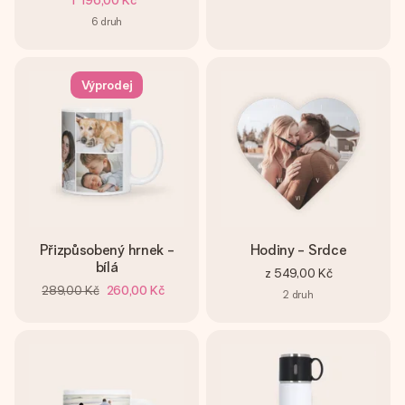
1 196,00 Kč
6
druh
Výprodej
Přizpůsobený hrnek -
Hodiny - Srdce
bílá
z
549,00 Kč
289,00 Kč
260,00 Kč
2
druh