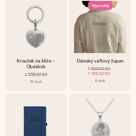
Výprodej
Kroužek na klíče -
Dámský vaflový župan
Obdélník
1 329,00 Kč
1 196,00 Kč
z
359,00 Kč
6
druh
16
druh