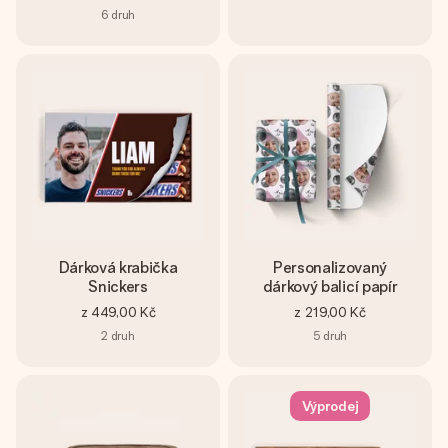
6
druh
Dárková krabička
Personalizovaný
Snickers
dárkový balicí papír
z
449,00 Kč
z
219,00 Kč
2
druh
5
druh
Výprodej