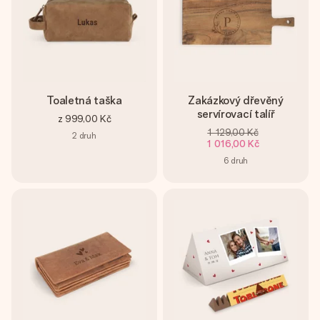
Toaletná taška
Zakázkový dřevěný
servírovací talíř
z
999,00 Kč
1 129,00 Kč
2
druh
1 016,00 Kč
6
druh