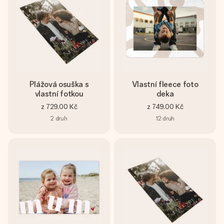
Plážová osuška s
Vlastní fleece foto
vlastní fotkou
deka
z
729,00 Kč
z
749,00 Kč
2
druh
12
druh