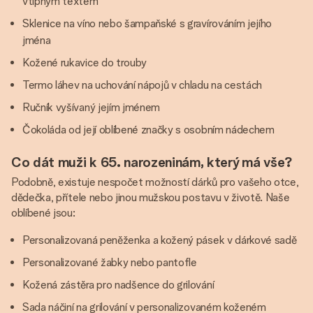
vtipným textem
Sklenice na víno nebo šampaňské s gravírováním jejího
jména
Kožené rukavice do trouby
Termo láhev na uchování nápojů v chladu na cestách
Ručník vyšívaný jejím jménem
Čokoláda od její oblíbené značky s osobním nádechem
Co dát muži k 65. narozeninám, který má vše?
Podobně, existuje nespočet možností dárků pro vašeho otce,
dědečka, přítele nebo jinou mužskou postavu v životě. Naše
oblíbené jsou:
Personalizovaná peněženka a kožený pásek v dárkové sadě
Personalizované žabky nebo pantofle
Kožená zástěra pro nadšence do grilování
Sada náčiní na grilování v personalizovaném koženém