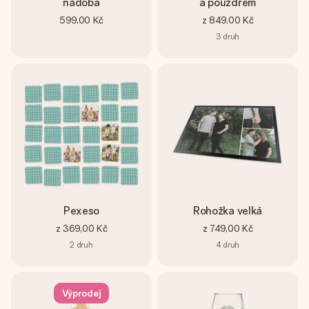
nádoba
a pouzdrem
599,00 Kč
z
849,00 Kč
3
druh
Pexeso
Rohožka velká
z
369,00 Kč
z
749,00 Kč
2
druh
4
druh
Výprodej