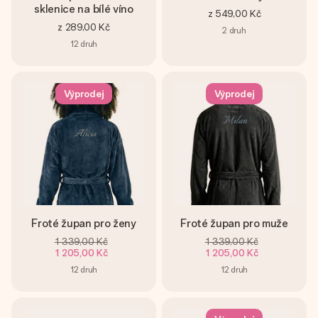
sklenice na bílé víno
z
549,00 Kč
z
289,00 Kč
2
druh
12
druh
Výprodej
Výprodej
Froté župan pro ženy
Froté župan pro muže
1 339,00 Kč
1 339,00 Kč
1 205,00 Kč
1 205,00 Kč
12
druh
12
druh