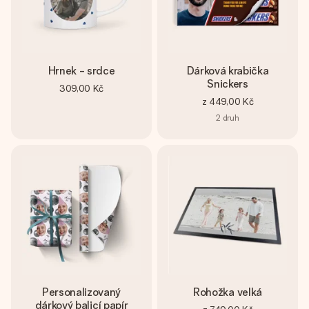
Hrnek - srdce
Dárková krabička
Snickers
309,00 Kč
z
449,00 Kč
2
druh
Personalizovaný
Rohožka velká
dárkový balicí papír