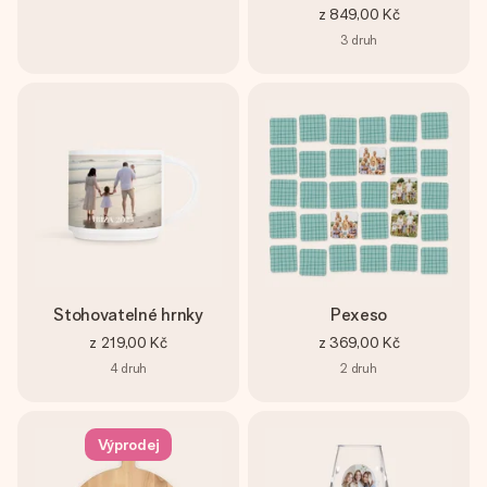
z
849,00 Kč
3
druh
Stohovatelné hrnky
Pexeso
z
219,00 Kč
z
369,00 Kč
4
druh
2
druh
Výprodej