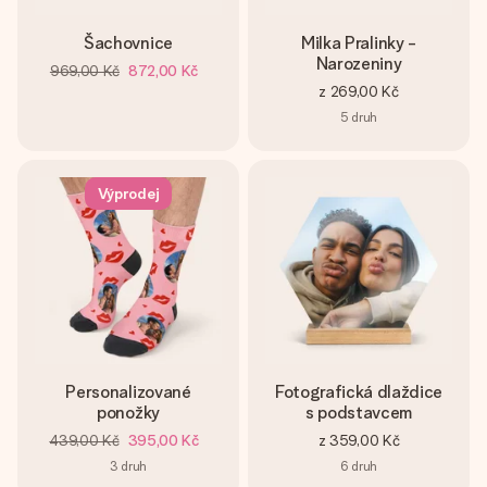
Šachovnice
Milka Pralinky -
Narozeniny
969,00 Kč
872,00 Kč
z
269,00 Kč
5
druh
Výprodej
Personalizované
Fotografická dlaždice
ponožky
s podstavcem
439,00 Kč
395,00 Kč
z
359,00 Kč
3
druh
6
druh