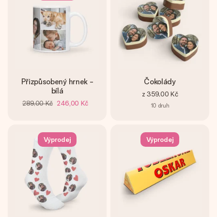
Přizpůsobený hrnek -
Čokolády
bílá
z
359,00 Kč
289,00 Kč
246,00 Kč
10
druh
Výprodej
Výprodej