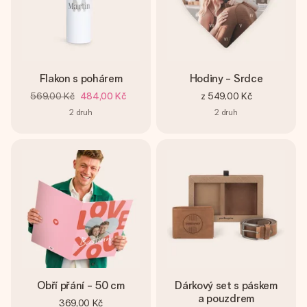
Flakon s pohárem
Hodiny - Srdce
569,00 Kč
484,00 Kč
z
549,00 Kč
2
druh
2
druh
Obří přání - 50 cm
Dárkový set s páskem
a pouzdrem
369,00 Kč