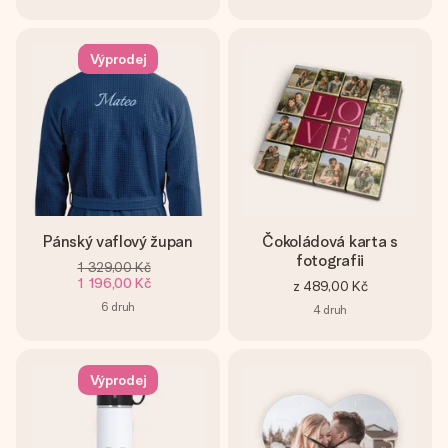
Výprodej
Pánský vaflový župan
Čokoládová karta s
fotografii
1 329,00 Kč
1 196,00 Kč
z
489,00 Kč
6
druh
4
druh
Výprodej