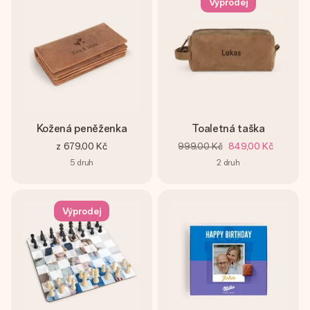
Výprodej
Kožená peněženka
Toaletná taška
z
679,00 Kč
999,00 Kč
849,00 Kč
5
druh
2
druh
Výprodej