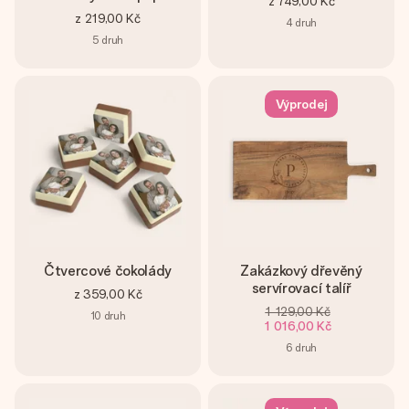
z
749,00 Kč
z
219,00 Kč
4
druh
5
druh
Výprodej
Čtvercové čokolády
Zakázkový dřevěný
servírovací talíř
z
359,00 Kč
1 129,00 Kč
10
druh
1 016,00 Kč
6
druh