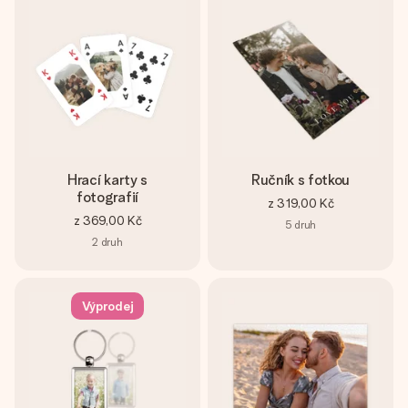
Hrací karty s
Ručník s fotkou
fotografií
z
319,00 Kč
z
369,00 Kč
5
druh
2
druh
Výprodej