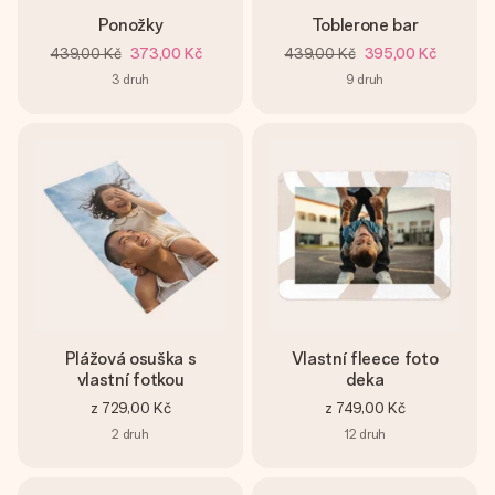
Ponožky
Toblerone bar
439,00 Kč
373,00 Kč
439,00 Kč
395,00 Kč
3
druh
9
druh
Plážová osuška s
Vlastní fleece foto
vlastní fotkou
deka
z
729,00 Kč
z
749,00 Kč
2
druh
12
druh