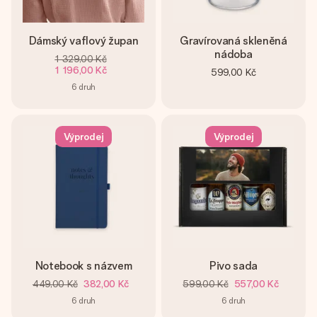
Dámský vaflový župan
Gravírovaná skleněná
nádoba
1 329,00 Kč
1 196,00 Kč
599,00 Kč
6
druh
Výprodej
Výprodej
Notebook s názvem
Pivo sada
449,00 Kč
382,00 Kč
599,00 Kč
557,00 Kč
6
druh
6
druh