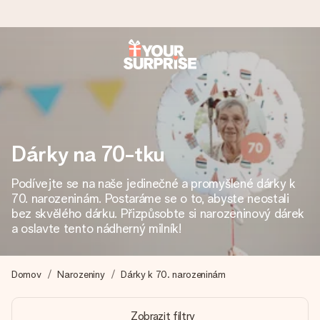
Objednejte dnes, odešleme do 1 prac. dne
Váš dárek vytvoříme s láskou a bleskově odešleme –
abyste ho mohli darovat právě v tu správnou chvíli, kdy na
tom nejvíc záleží.
Dárky na 70-tku
Podívejte se na naše jedinečné a promyšlené dárky k
4,8 (na základě +15 000 recenzí)
70. narozeninám. Postaráme se o to, abyste neostali
Naše dárky inspirují. Zákazníci nás na Google Reviews
bez skvělého dárku. Přizpůsobte si narozeninový dárek
hodnotí známkou 4,8.
a oslavte tento nádherný milník!
Domov
Narozeniny
Dárky k 70. narozeninám
Přáníčko zdarma
Vytvořte něco jedinečného během několika kroků – s jejím
Zobrazit filtry