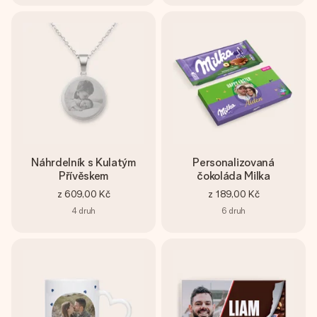
Náhrdelník s Kulatým
Personalizovaná
Přívěskem
čokoláda Milka
z
609,00 Kč
z
189,00 Kč
4
druh
6
druh