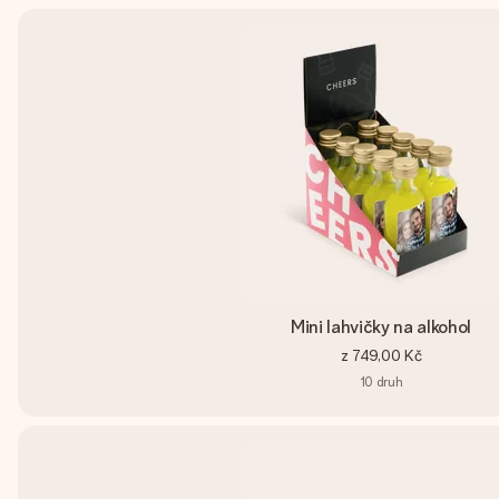
Mini lahvičky na alkohol
z
749,00 Kč
10
druh