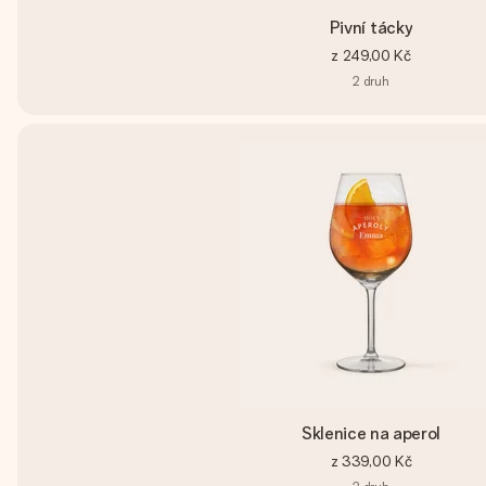
Pivní tácky
z
249,00 Kč
2
druh
Sklenice na aperol
z
339,00 Kč