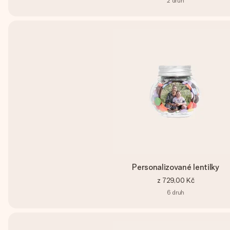
2
druh
Personalizované lentilky
z
729,00 Kč
6
druh