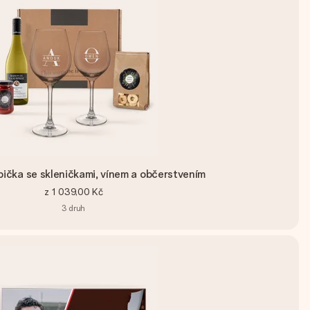
bička se skleničkami, vínem a občerstvením
z
1 039,00 Kč
3
druh