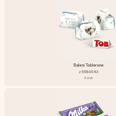
Balení Toblerone
z
559,00 Kč
6
druh