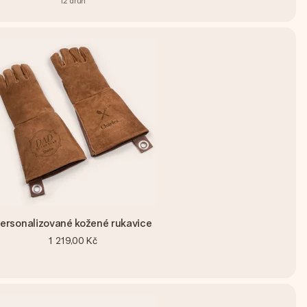
12
druh
ersonalizované kožené rukavice
1 219,00 Kč