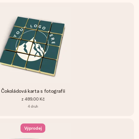
Čokoládová karta s fotografii
z
489,00 Kč
4
druh
Výprodej