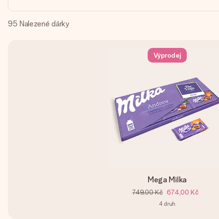
95
Nalezené dárky
Výprodej
Mega Milka
749,00 Kč
674,00 Kč
4
druh