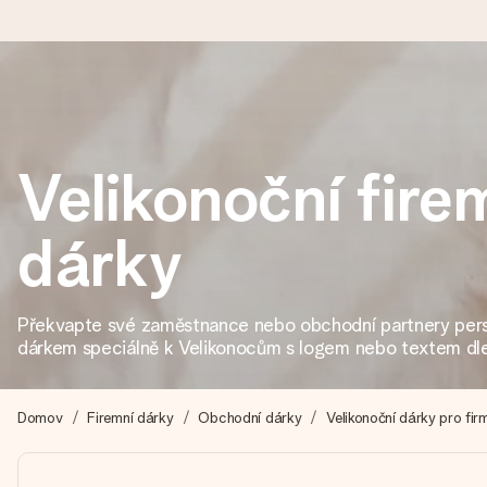
Objednejte dnes, odešleme do 1 prac. dne
Váš dárek vytvoříme s láskou a bleskově odešleme – abyste ho m
Velikonoční fire
dárky
4,8 (na základě +15 000 recenzí)
Naše dárky inspirují. Zákazníci nás na Google Reviews hodnotí
Překvapte své zaměstnance nebo obchodní partnery per
dárkem speciálně k Velikonocům s logem nebo textem dle 
Přáníčko zdarma
Vytvořte něco jedinečného během několika kroků – s jejím jmén
Domov
Firemní dárky
Obchodní dárky
Velikonoční dárky pro fir
okamžik.