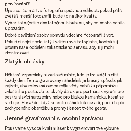
gravírování?
Ujisti se, že má tvá fotografie správnou velikost; pokud příliš
zvětšíš menší fotografii, bude to na úkor kvality.
Vyber fotografii s dostatečnou hloubkou, aby se osoba neslila
s pozadím.
Dobré osvětlení osoby opravdu vdechne fotografii život.
Pokud si nejsi zcela jistý kvalitou své fotografie, kontaktuj
prosím naše oddělení zákaznického servisu, aby ti ji mohli
zkontrolovat.
Zlatý kruh lásky
Některé vzpomínky si zaslouží místo, kde je lze vidět a cítit
každý den. Tento gravírovaný náhrdelník je krásný způsob, jak
zajistit, aby milovaná osoba měla vždy nablízku připomínku
zvláštního pouta. Je to skvělý dárek pro partnera k výročí, pro
sestru slavící narozeniny nebo pro blízkou kamarádku, která se
stěhuje. Pokaždé, když si tento náhrdelník nasadí, pocítí teplo
zachyceného okamžiku a promyšlenost tvého gesta.
Jemné gravírování s osobní zprávou
Používáme vysoce kvalitní laser k vygravírování tvé vybrané