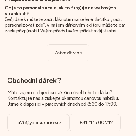
Co je to personalizace a jak to funguje na webových
stránkách?
Svůj dárek můžete začít kliknutím na zelené tlačítko „začít
personalizovat zde“. V našem dárkovém editoru můžete dar
zcela přizpůsobit Vašim představám: přidat svůj vlastní
obrázek a / nebo text. Pokud chcete, můžete se také
rozhodnout pro skvělý design, aby byl váš dárek opravdu
jedinečný.
Zobrazit více
Je personalizace zahrnuta v ceně?
Cena uvedená na webových stránkách zahrnuje personalizaci
vašeho daru. Pěkné a jasné!
Obchodní dárek?
Jak zjistím, zda má moje fotografie správnou kvalitu?
Chceme se ujistit, že jste se svým dárkem naprosto
Máte zájem o objednání větších čísel tohoto dárku?
spokojeni. Proto je důležité používat vysoce kvalitní
Kontaktujte nás a získejte okamžitou cenovou nabídku.
fotografie. Pokud si nejste jisti kvalitou snímku, kontaktujte
Jsme k dispozici v pracovních dnech od 8:30 do 17:00.
náš zákaznický servis a přiložte fotografii spolu s dárkem,
který máte zájem objednat. Ti pak mohou kvalitu zkontrolovat
za vás!
b2b@yoursurprise.cz
+31 111 700 212
Jaké formáty mohu nahrát?
Nahrajete soubory JPG a PNG do našeho editoru. Je to příliš