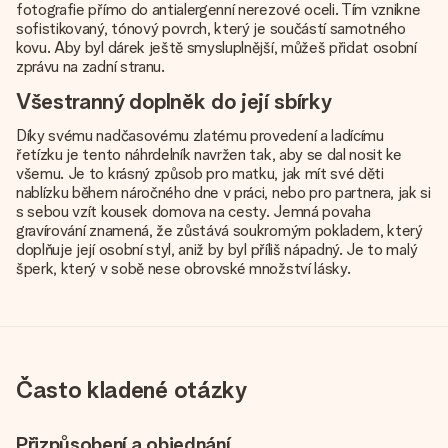
fotografie přímo do antialergenní nerezové oceli. Tím vznikne
sofistikovaný, tónový povrch, který je součástí samotného
kovu. Aby byl dárek ještě smysluplnější, můžeš přidat osobní
zprávu na zadní stranu.
Všestranný doplněk do její sbírky
Díky svému nadčasovému zlatému provedení a ladícímu
řetízku je tento náhrdelník navržen tak, aby se dal nosit ke
všemu. Je to krásný způsob pro matku, jak mít své děti
nablízku během náročného dne v práci, nebo pro partnera, jak si
s sebou vzít kousek domova na cesty. Jemná povaha
gravírování znamená, že zůstává soukromým pokladem, který
doplňuje její osobní styl, aniž by byl příliš nápadný. Je to malý
šperk, který v sobě nese obrovské množství lásky.
Často kladené otázky
Přizpůsobení a objednání