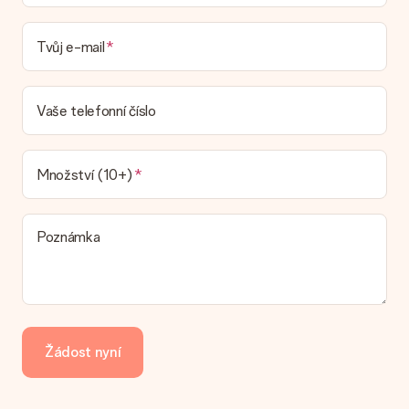
doručení
Mohu si vybrat datum dodání?
Tvůj e-mail
Není možné zvolit konkrétní datum dodání.
Jaká je dodací lhůta a kdy dostávám dárek?
Dodací lhůtu naleznete na stránce produktu. Můžete věřit, že
Vaše telefonní číslo
náš dopravce vám dodá váš dárek.
Jaké možnosti doručení si mohu vybrat?
V současné době není možné zvolit možnost doručení. Dárek,
Množství (10+)
který chcete objednat, je buď odeslán jako balíček nebo jako
doručování poštovní schránky. Chcete vědět, na kterou
možnost spadá vaše objednávka? Kontaktujte prosím náš
Poznámka
zákaznický servis.
Platba
Jak mohu zaplatit objednávku?
Nabízíme následující způsoby platby: iDeal, Paypal, kreditní
kartu, fakturu přes Klarna nebo ruční převod. V případě ručního
Žádost nyní
převodu platby prosím vezměte v úvahu dodací lhůtu 3 dny
navíc.