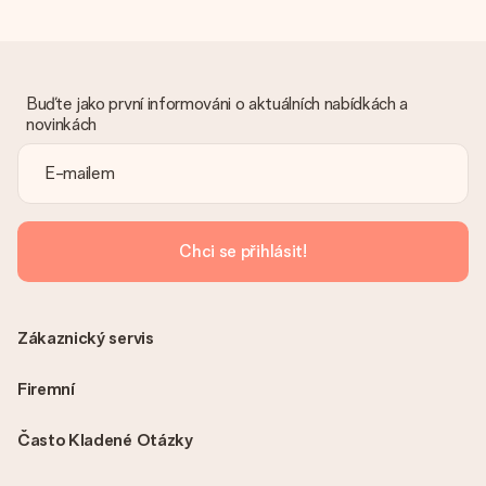
Dostal dar
Co když ten dar není zcela podle mých představ?
Litujeme, že váš dar není podle vašich představ. Obraťte se
prosím na náš zákaznický servis, který vám rád pomůže najít
vhodné řešení.
Buďte jako první informováni o aktuálních nabídkách a
novinkách
Je faktura odeslána spolu s objednávkou?
S objednávkou není odeslána žádná faktura. Fakturu obdržíte
vždy v potvrzovacím e-mailu a vždy ji najdete ve svém účtu
MySurprise. To znamená, že můžete dar doručit přímo
příjemci, což je opravdovým překvapením!
Chci se přihlásit!
Zákaznický servis
Firemní
Často Kladené Otázky