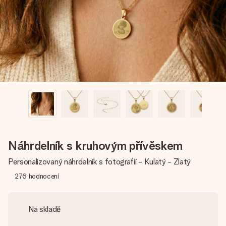
jménem, vaší fotografií nebo vzkazem, který doopravdy
zahřeje u srdce. Žádné zbytečné složitosti, jen spousta
lásky pro daný okamžik.
Náhrdelník s kruhovým přívěskem
Personalizovaný náhrdelník s fotografií - Kulatý - Zlatý
276
hodnocení
Na skladě