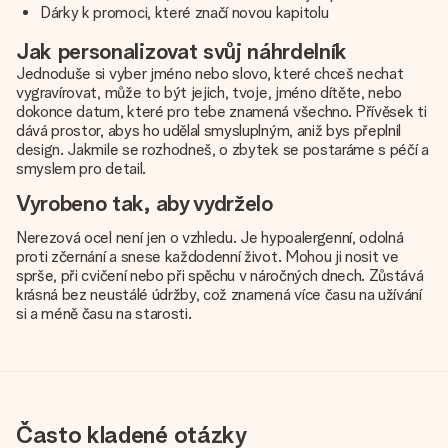
Dárky k promoci, které značí novou kapitolu
Jak personalizovat svůj náhrdelník
Jednoduše si vyber jméno nebo slovo, které chceš nechat
vygravírovat, může to být jejich, tvoje, jméno dítěte, nebo
dokonce datum, které pro tebe znamená všechno. Přívěsek ti
dává prostor, abys ho udělal smysluplným, aniž bys přeplnil
design. Jakmile se rozhodneš, o zbytek se postaráme s péčí a
smyslem pro detail.
Vyrobeno tak, aby vydrželo
Nerezová ocel není jen o vzhledu. Je hypoalergenní, odolná
proti zčernání a snese každodenní život. Mohou ji nosit ve
sprše, při cvičení nebo při spěchu v náročných dnech. Zůstává
krásná bez neustálé údržby, což znamená více času na užívání
si a méně času na starosti.
Často kladené otázky