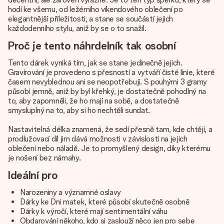
hodí ke všemu, od ležérního víkendového oblečení po
elegantnější příležitosti, a stane se součástí jejich
každodenního stylu, aniž by se o to snažil.
Proč je tento náhrdelník tak osobní
Tento dárek vyniká tím, jak se stane jedinečně jejich.
Gravírování je provedeno s přesností a vytváří čisté linie, které
časem nevyblednou ani se neopotřebují. S pouhými 3 gramy
působí jemně, aniž by byl křehký, je dostatečně pohodlný na
to, aby zapomněli, že ho mají na sobě, a dostatečně
smysluplný na to, aby si ho nechtěli sundat.
Nastavitelná délka znamená, že sedí přesně tam, kde chtějí, a
prodlužovací díl jim dává možnosti v závislosti na jejich
oblečení nebo náladě. Je to promyšlený design, díky kterému
je nošení bez námahy.
Ideální pro
Narozeniny a významné oslavy
Dárky ke Dni matek, které působí skutečně osobně
Dárky k výročí, které mají sentimentální váhu
Obdarování někoho, kdo si zaslouží něco jen pro sebe