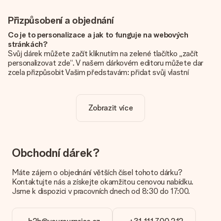
Přizpůsobení a objednání
Co je to personalizace a jak to funguje na webových
stránkách?
Svůj dárek můžete začít kliknutím na zelené tlačítko „začít
personalizovat zde“. V našem dárkovém editoru můžete dar
zcela přizpůsobit Vašim představám: přidat svůj vlastní
obrázek a / nebo text. Pokud chcete, můžete se také
rozhodnout pro skvělý design, aby byl váš dárek opravdu
jedinečný.
Zobrazit více
Je personalizace zahrnuta v ceně?
Cena uvedená na webových stránkách zahrnuje personalizaci
vašeho daru. Pěkné a jasné!
Obchodní dárek?
Jak zjistím, zda má moje fotografie správnou kvalitu?
Chceme se ujistit, že jste se svým dárkem naprosto
Máte zájem o objednání větších čísel tohoto dárku?
spokojeni. Proto je důležité používat vysoce kvalitní
Kontaktujte nás a získejte okamžitou cenovou nabídku.
fotografie. Pokud si nejste jisti kvalitou snímku, kontaktujte
Jsme k dispozici v pracovních dnech od 8:30 do 17:00.
náš zákaznický servis a přiložte fotografii spolu s dárkem,
který máte zájem objednat. Ti pak mohou kvalitu zkontrolovat
za vás!