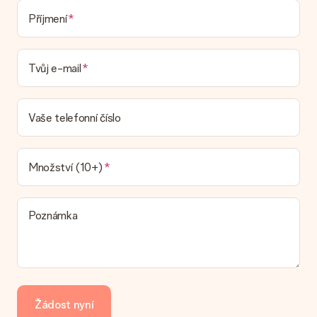
Dodací lhůta, možnosti dodání a náklady na
Příjmení
doručení
Mohu si vybrat datum dodání?
Tvůj e-mail
Není možné zvolit konkrétní datum dodání.
Jaká je dodací lhůta a kdy dostávám dárek?
Dodací lhůtu naleznete na stránce produktu. Můžete věřit, že
Vaše telefonní číslo
náš dopravce vám dodá váš dárek.
Jaké možnosti doručení si mohu vybrat?
V současné době není možné zvolit možnost doručení. Dárek,
Množství (10+)
který chcete objednat, je buď odeslán jako balíček nebo jako
doručování poštovní schránky. Chcete vědět, na kterou
možnost spadá vaše objednávka? Kontaktujte prosím náš
Poznámka
zákaznický servis.
Platba
Jak mohu zaplatit objednávku?
Nabízíme následující způsoby platby: iDeal, Paypal, kreditní
kartu, fakturu přes Klarna nebo ruční převod. V případě ručního
Žádost nyní
převodu platby prosím vezměte v úvahu dodací lhůtu 3 dny