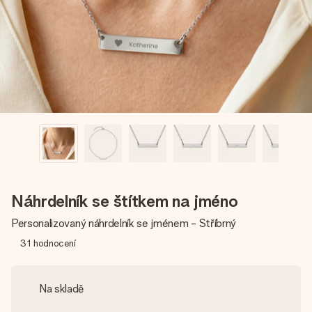
jménem, vaší fotografií nebo vzkazem, který doopravdy
zahřeje u srdce. Žádné zbytečné složitosti, jen spousta
lásky pro daný okamžik.
Náhrdelník se štítkem na jméno
Personalizovaný náhrdelník se jménem - Stříbrný
31
hodnocení
Na skladě