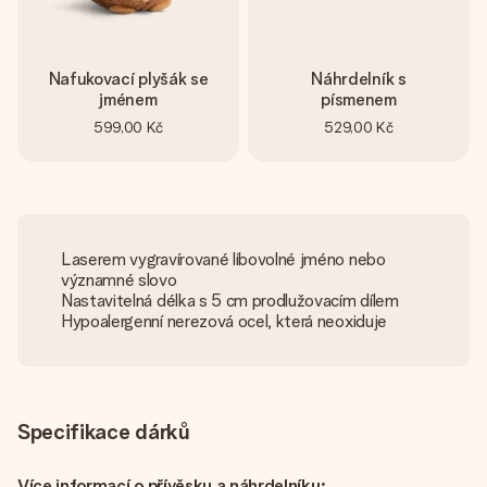
Nafukovací plyšák se
Náhrdelník s
jménem
písmenem
599,00 Kč
529,00 Kč
Laserem vygravírované libovolné jméno nebo
významné slovo
Nastavitelná délka s 5 cm prodlužovacím dílem
Hypoalergenní nerezová ocel, která neoxiduje
Specifikace dárků
Více informací o přívěsku a náhrdelníku: