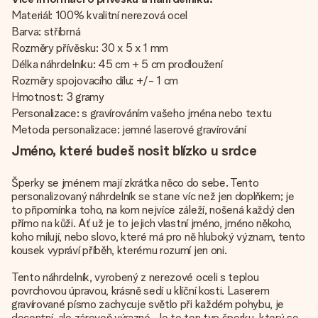
Materiál: 100% kvalitní nerezová ocel
Barva: stříbrná
Rozměry přívěsku: 30 x 5 x 1 mm
Délka náhrdelníku: 45 cm + 5 cm prodloužení
Rozměry spojovacího dílu: +/- 1 cm
Hmotnost: 3 gramy
Personalizace: s gravírováním vašeho jména nebo textu
Metoda personalizace: jemné laserové gravírování
Jméno, které budeš nosit blízko u srdce
Šperky se jménem mají zkrátka něco do sebe. Tento
personalizovaný náhrdelník se stane víc než jen doplňkem; je
to připomínka toho, na kom nejvíce záleží, nošená každý den
přímo na kůži. Ať už je to jejich vlastní jméno, jméno někoho,
koho milují, nebo slovo, které má pro ně hluboký význam, tento
kousek vypráví příběh, kterému rozumí jen oni.
Tento náhrdelník, vyrobený z nerezové oceli s teplou
povrchovou úpravou, krásně sedí u klíční kosti. Laserem
gravírované písmo zachycuje světlo při každém pohybu, je
decentní, ale zároveň výrazné. Je to ten typ šperku, který se