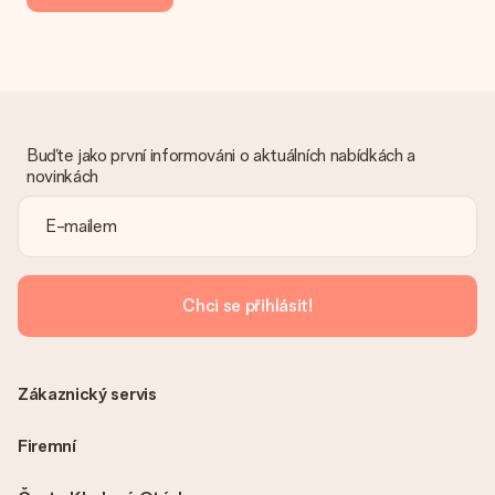
navíc.
Dostal dar
Co když ten dar není zcela podle mých představ?
Litujeme, že váš dar není podle vašich představ. Obraťte se
prosím na náš zákaznický servis, který vám rád pomůže najít
vhodné řešení.
Buďte jako první informováni o aktuálních nabídkách a
novinkách
Je faktura odeslána spolu s objednávkou?
S objednávkou není odeslána žádná faktura. Fakturu obdržíte
vždy v potvrzovacím e-mailu a vždy ji najdete ve svém účtu
MySurprise. To znamená, že můžete dar doručit přímo
příjemci, což je opravdovým překvapením!
Chci se přihlásit!
Zákaznický servis
Firemní