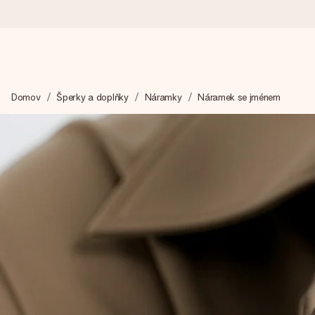
Objednejte dnes, odešleme do 1 prac. dne
Domov
Šperky a doplňky
Náramky
Náramek se jménem
Váš dárek vytvoříme s láskou a bleskově odešleme – abyste ho m
4,8 (na základě +15 000 recenzí)
Naše dárky inspirují. Zákazníci nás na Google Reviews hodnotí
Přáníčko zdarma
Vytvořte něco jedinečného během několika kroků – s jejím jmén
okamžik.