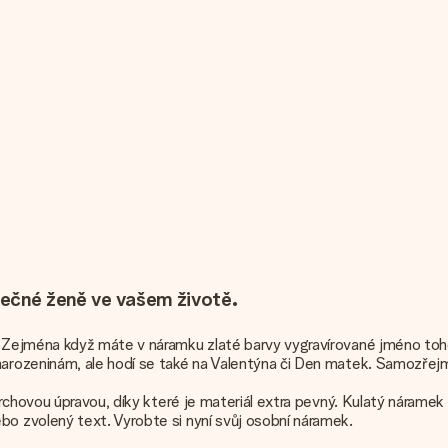
mečné ženě ve vašem životě.
Zejména když máte v náramku zlaté barvy vygravírované jméno toho,
rozeninám, ale hodí se také na Valentýna či Den matek. Samozřejmě,
chovou úpravou, díky které je materiál extra pevný. Kulatý náramek 
 zvolený text. Vyrobte si nyní svůj osobní náramek.