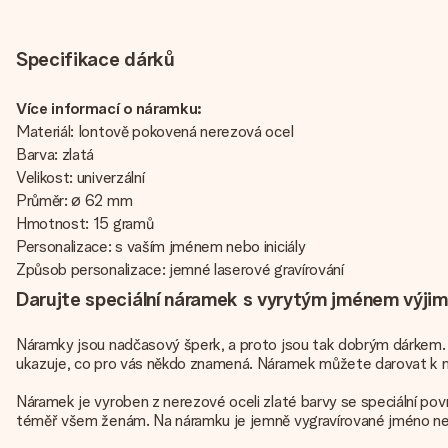
Specifikace dárků
Více informací o náramku:
Materiál: Iontově pokovená nerezová ocel
Barva: zlatá
Velikost: univerzální
Průměr: ø 62 mm
Hmotnost: 15 gramů
Personalizace: s vaším jménem nebo iniciály
Způsob personalizace: jemné laserové gravírování
Darujte speciální náramek s vyrytým jménem výji
Náramky jsou nadčasový šperk, a proto jsou tak dobrým dárkem. 
ukazuje, co pro vás někdo znamená. Náramek můžete darovat k na
Náramek je vyroben z nerezové oceli zlaté barvy se speciální povr
téměř všem ženám. Na náramku je jemně vygravírované jméno nebo