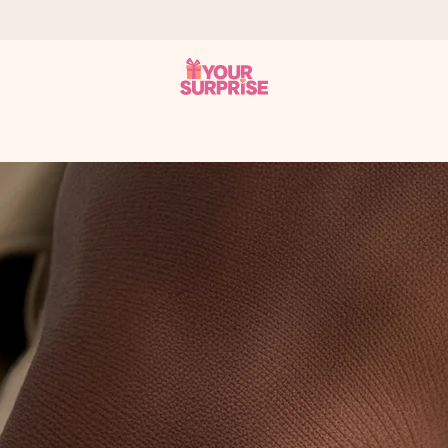
ohli darovat právě v tu správnou chvíli, kdy na tom nejvíc záleží.
 známkou 4,8.
em, vaší fotografií nebo vzkazem, který doopravdy zahřeje u srdce