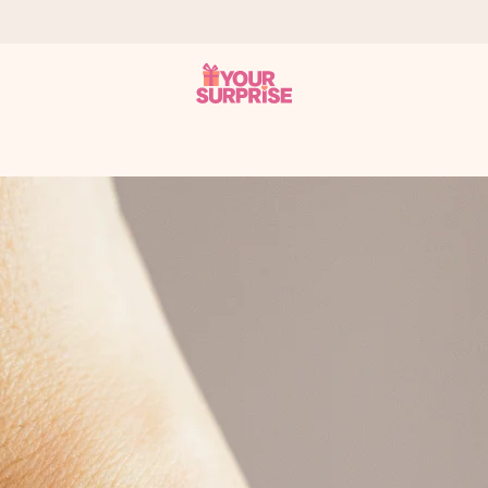
ohli darovat právě v tu správnou chvíli, kdy na tom nejvíc záleží.
 známkou 4,8.
em, vaší fotografií nebo vzkazem, který doopravdy zahřeje u srdce