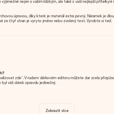
e výjimečné nejen s vaším blízkým, ale také s vaší nejlepší přítelky
vrchovou úpravou, díky které je materiál extra pevný. Náramek je d
né ze čtyř stran je vyryto jméno nebo zvolený text. Vyrobte si teď.
ch?
onalizovat zde“. V našem dárkovém editoru můžete dar zcela přizpůso
 byl váš dárek opravdu jedinečný.
ho daru. Pěkné a jasné!
Zobrazit více
o je důležité používat vysoce kvalitní fotografie. Pokud si nejste j