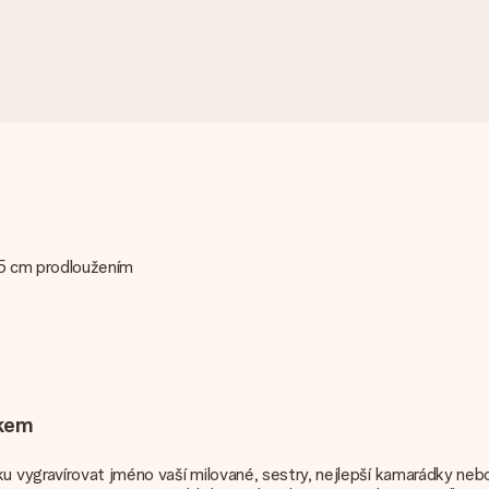
a 5 cm prodloužením
mkem
vygravírovat jméno vaší milované, sestry, nejlepší kamarádky nebo 