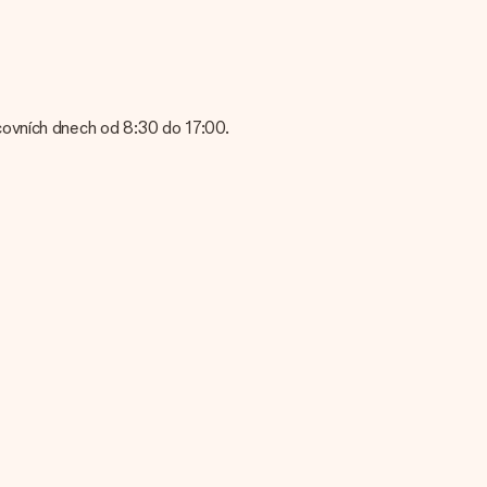
? Kontaktujte prosím náš zákaznický servis. Jsou rádi, že vám
covních dnech od 8:30 do 17:00.
 servis; rádi vám pomohou!
bní zprávu, takže příjemce bude přesně vědět, komu za toto
amená, že váš dar je připraven být doručen nebo že může být