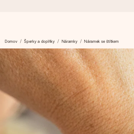
Objednejte dnes, odešleme do 1 prac. dne
Domov
Šperky a doplňky
Náramky
Náramek se štítkem
Váš dárek vytvoříme s láskou a bleskově odešleme – abyste ho m
4,8 (na základě +15 000 recenzí)
Naše dárky inspirují. Zákazníci nás na Google Reviews hodnotí
Přáníčko zdarma
Vytvořte něco jedinečného během několika kroků – s jejím jmén
okamžik.