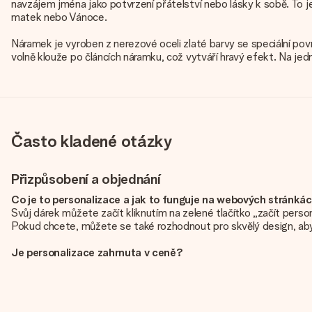
navzájem jména jako potvrzení přátelství nebo lásky k sobě. To j
matek nebo Vánoce.
Náramek je vyroben z nerezové oceli zlaté barvy se speciální po
volně klouže po článcích náramku, což vytváří hravý efekt. Na jed
Často kladené otázky
Přizpůsobení a objednání
Co je to personalizace a jak to funguje na webových stránká
Svůj dárek můžete začít kliknutím na zelené tlačítko „začít pers
Pokud chcete, můžete se také rozhodnout pro skvělý design, aby
Je personalizace zahrnuta v ceně?
Cena uvedená na webových stránkách zahrnuje personalizaci vaše
Jak zjistím, zda má moje fotografie správnou kvalitu?
Chceme se ujistit, že jste se svým dárkem naprosto spokojeni. Prot