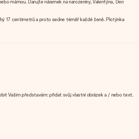
ní nebo mámou. Darujte náramek na narozeniny, Valentýna, Den
louhý 17 centimetrů a proto sedne téměř každé ženě. Plotýnka
bit Vašim představám: přidat svůj vlastní obrázek a / nebo text.
isti kvalitou snímku, kontaktujte náš zákaznický servis a přiložte