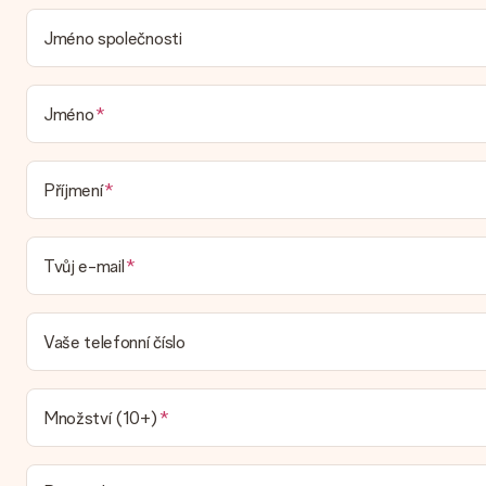
Dodací lhůtu naleznete na stránce produktu. Můžete věřit, že n
Jméno společnosti
Jaké možnosti doručení si mohu vybrat?
V současné době není možné zvolit možnost doručení. Dárek, kte
vaše objednávka? Kontaktujte prosím náš zákaznický servis.
Jméno
Platba
Jak mohu zaplatit objednávku?
Nabízíme následující způsoby platby: iDeal, Paypal, kreditní kart
Příjmení
Dostal dar
Co když ten dar není zcela podle mých představ?
Tvůj e-mail
Litujeme, že váš dar není podle vašich představ. Obraťte se pros
Je faktura odeslána spolu s objednávkou?
Vaše telefonní číslo
S objednávkou není odeslána žádná faktura. Fakturu obdržíte vžd
opravdovým překvapením!
Množství (10+)