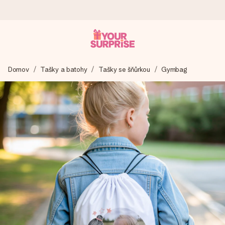
Objednejte dnes, odešleme do 1 prac. dne
Domov
Tašky a batohy
Tašky se šňůrkou
Gymbag
Váš dárek vytvoříme s láskou a bleskově odešleme –
abyste ho mohli darovat právě v tu správnou chvíli, kdy na
tom nejvíc záleží.
4,8 (na základě +15 000 recenzí)
Naše dárky inspirují. Zákazníci nás na Google Reviews
hodnotí známkou 4,8.
Přáníčko zdarma
Vytvořte něco jedinečného během několika kroků – s jejím