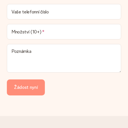
Jaká je dodací lhůta a kdy dostávám dárek?
Dodací lhůtu naleznete na stránce produktu. Můžete věřit, že
Vaše telefonní číslo
náš dopravce vám dodá váš dárek.
Jaké možnosti doručení si mohu vybrat?
V současné době není možné zvolit možnost doručení. Dárek,
Množství (10+)
který chcete objednat, je buď odeslán jako balíček nebo jako
doručování poštovní schránky. Chcete vědět, na kterou
možnost spadá vaše objednávka? Kontaktujte prosím náš
Poznámka
zákaznický servis.
Platba
Jak mohu zaplatit objednávku?
Nabízíme následující způsoby platby: iDeal, Paypal, kreditní
kartu, fakturu přes Klarna nebo ruční převod. V případě ručního
Žádost nyní
převodu platby prosím vezměte v úvahu dodací lhůtu 3 dny
navíc.
Dostal dar
Co když ten dar není zcela podle mých představ?
Litujeme, že váš dar není podle vašich představ. Obraťte se
prosím na náš zákaznický servis, který vám rád pomůže najít