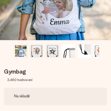
jménem, vaší fotografií nebo vzkazem, který doopravdy
zahřeje u srdce. Žádné zbytečné složitosti, jen spousta
lásky pro daný okamžik.
Gymbag
3,460
hodnocení
Na skladě