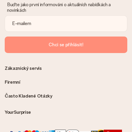
vhodné řešení.
Buďte jako první informováni o aktuálních nabídkách a
novinkách
Je faktura odeslána spolu s objednávkou?
S objednávkou není odeslána žádná faktura. Fakturu obdržíte
vždy v potvrzovacím e-mailu a vždy ji najdete ve svém účtu
MySurprise. To znamená, že můžete dar doručit přímo
příjemci, což je opravdovým překvapením!
Chci se přihlásit!
Zákaznický servis
Firemní
Často Kladené Otázky
YourSurprise