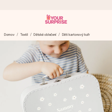
Objednejte dnes, odešleme do 1 prac. dne
Domov
Textil
Dětské oblečení
Děti kartonový kufr
Váš dárek vytvoříme s láskou a bleskově odešleme –
abyste ho mohli darovat právě v tu správnou chvíli, kdy na
tom nejvíc záleží.
4,8 (na základě +15 000 recenzí)
Naše dárky inspirují. Zákazníci nás na Google Reviews
hodnotí známkou 4,8.
Přáníčko zdarma
Vytvořte něco jedinečného během několika kroků – s jejím