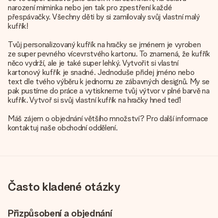
narození miminka nebo jen tak pro zpestření každé
přespávačky. Všechny děti by si zamilovaly svůj vlastní malý
kufřík!
Tvůj personalizovaný kufřík na hračky se jménem je vyroben
ze super pevného vícevrstvého kartonu. To znamená, že kufřík
něco vydrží, ale je také super lehký. Vytvořit si vlastní
kartonový kufřík je snadné. Jednoduše přidej jméno nebo
text dle tvého výběru k jednomu ze zábavných designů. My se
pak pustíme do práce a vytiskneme tvůj výtvor v plné barvě na
kufřík. Vytvoř si svůj vlastní kufřík na hračky hned teď!
Máš zájem o objednání většího množství? Pro další informace
kontaktuj naše obchodní oddělení.
Často kladené otázky
Přizpůsobení a objednání