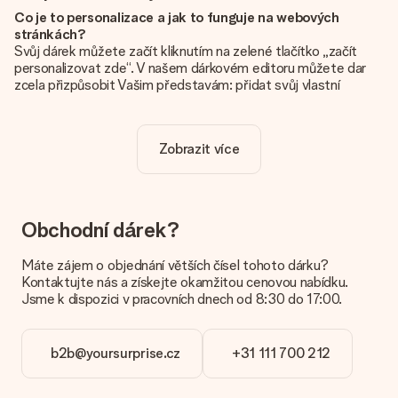
Co je to personalizace a jak to funguje na webových
stránkách?
Svůj dárek můžete začít kliknutím na zelené tlačítko „začít
personalizovat zde“. V našem dárkovém editoru můžete dar
zcela přizpůsobit Vašim představám: přidat svůj vlastní
obrázek a / nebo text. Pokud chcete, můžete se také
rozhodnout pro skvělý design, aby byl váš dárek opravdu
jedinečný.
Zobrazit více
Je personalizace zahrnuta v ceně?
Cena uvedená na webových stránkách zahrnuje personalizaci
vašeho daru. Pěkné a jasné!
Obchodní dárek?
Jak zjistím, zda má moje fotografie správnou kvalitu?
Chceme se ujistit, že jste se svým dárkem naprosto
Máte zájem o objednání větších čísel tohoto dárku?
spokojeni. Proto je důležité používat vysoce kvalitní
Kontaktujte nás a získejte okamžitou cenovou nabídku.
fotografie. Pokud si nejste jisti kvalitou snímku, kontaktujte
Jsme k dispozici v pracovních dnech od 8:30 do 17:00.
náš zákaznický servis a přiložte fotografii spolu s dárkem,
který máte zájem objednat. Ti pak mohou kvalitu zkontrolovat
za vás!
b2b@yoursurprise.cz
+31 111 700 212
Jaké formáty mohu nahrát?
Nahrajete soubory JPG a PNG do našeho editoru. Je to příliš