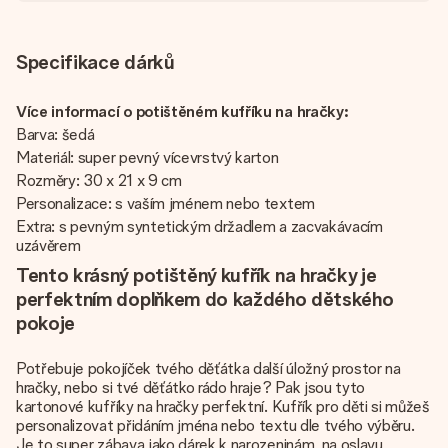
Specifikace dárků
Více informací o potištěném kufříku na hračky:
Barva: šedá
Materiál: super pevný vícevrstvý karton
Rozměry: 30 x 21 x 9 cm
Personalizace: s vaším jménem nebo textem
Extra: s pevným syntetickým držadlem a zacvakávacím
uzávěrem
Tento krásný potištěný kufřík na hračky je
perfektním doplňkem do každého dětského
pokoje
Potřebuje pokojíček tvého děťátka další úložný prostor na
hračky, nebo si tvé děťátko rádo hraje? Pak jsou tyto
kartonové kufříky na hračky perfektní. Kufřík pro děti si můžeš
personalizovat přidáním jména nebo textu dle tvého výběru.
Je to super zábava jako dárek k narozeninám, na oslavu