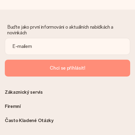
Co když ten dar není zcela podle mých představ?
Litujeme, že váš dar není podle vašich představ. Obraťte se
prosím na náš zákaznický servis, který vám rád pomůže najít
vhodné řešení.
Buďte jako první informováni o aktuálních nabídkách a
novinkách
Je faktura odeslána spolu s objednávkou?
S objednávkou není odeslána žádná faktura. Fakturu obdržíte
vždy v potvrzovacím e-mailu a vždy ji najdete ve svém účtu
MySurprise. To znamená, že můžete dar doručit přímo
příjemci, což je opravdovým překvapením!
Chci se přihlásit!
Zákaznický servis
Firemní
Často Kladené Otázky