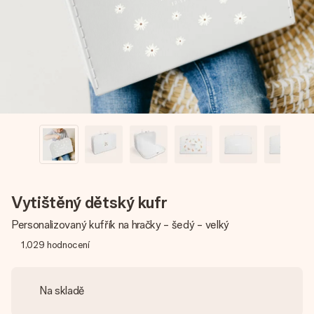
jménem, vaší fotografií nebo vzkazem, který doopravdy
zahřeje u srdce. Žádné zbytečné složitosti, jen spousta
lásky pro daný okamžik.
Vytištěný dětský kufr
Personalizovaný kufřík na hračky - šedý - velký
1,029
hodnocení
Na skladě