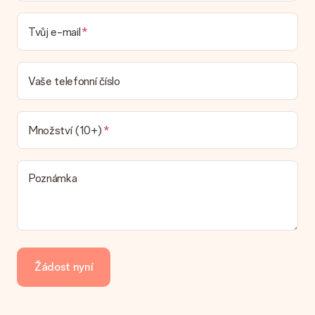
Mohu si vybrat datum dodání?
Tvůj e-mail
Není možné zvolit konkrétní datum dodání.
Jaká je dodací lhůta a kdy dostávám dárek?
Dodací lhůtu naleznete na stránce produktu. Můžete věřit, že
Vaše telefonní číslo
náš dopravce vám dodá váš dárek.
Jaké možnosti doručení si mohu vybrat?
V současné době není možné zvolit možnost doručení. Dárek,
Množství (10+)
který chcete objednat, je buď odeslán jako balíček nebo jako
doručování poštovní schránky. Chcete vědět, na kterou
možnost spadá vaše objednávka? Kontaktujte prosím náš
Poznámka
zákaznický servis.
Platba
Jak mohu zaplatit objednávku?
Nabízíme následující způsoby platby: iDeal, Paypal, kreditní
kartu, fakturu přes Klarna nebo ruční převod. V případě ručního
Žádost nyní
převodu platby prosím vezměte v úvahu dodací lhůtu 3 dny
navíc.
Dostal dar