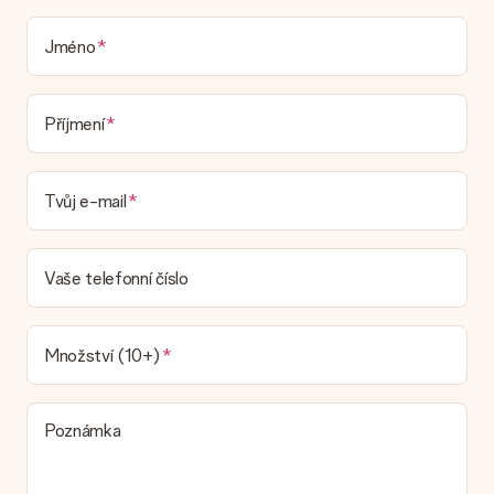
V současné době nemáme (ještě) službu dárkového balení,
která by zabalila váš dárek. Dárky dodáváme ve slavnostním
balení. To znamená, že váš dar je připraven být doručen nebo
Jméno
že může být zaslán přímo příjemci.
Dodací lhůta, možnosti dodání a náklady na
Příjmení
doručení
Mohu si vybrat datum dodání?
Tvůj e-mail
Není možné zvolit konkrétní datum dodání.
Jaká je dodací lhůta a kdy dostávám dárek?
Dodací lhůtu naleznete na stránce produktu. Můžete věřit, že
Vaše telefonní číslo
náš dopravce vám dodá váš dárek.
Jaké možnosti doručení si mohu vybrat?
V současné době není možné zvolit možnost doručení. Dárek,
Množství (10+)
který chcete objednat, je buď odeslán jako balíček nebo jako
doručování poštovní schránky. Chcete vědět, na kterou
možnost spadá vaše objednávka? Kontaktujte prosím náš
Poznámka
zákaznický servis.
Platba