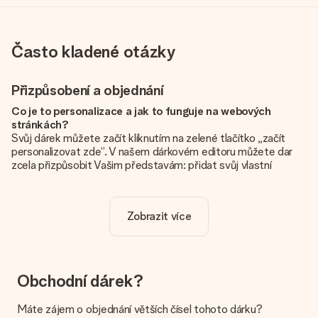
Často kladené otázky
Přizpůsobení a objednání
Co je to personalizace a jak to funguje na webových
stránkách?
Svůj dárek můžete začít kliknutím na zelené tlačítko „začít
personalizovat zde“. V našem dárkovém editoru můžete dar
zcela přizpůsobit Vašim představám: přidat svůj vlastní
obrázek a / nebo text. Pokud chcete, můžete se také
rozhodnout pro skvělý design, aby byl váš dárek opravdu
jedinečný.
Zobrazit více
Je personalizace zahrnuta v ceně?
Cena uvedená na webových stránkách zahrnuje personalizaci
vašeho daru. Pěkné a jasné!
Obchodní dárek?
Jak zjistím, zda má moje fotografie správnou kvalitu?
Chceme se ujistit, že jste se svým dárkem naprosto
Máte zájem o objednání větších čísel tohoto dárku?
spokojeni. Proto je důležité používat vysoce kvalitní