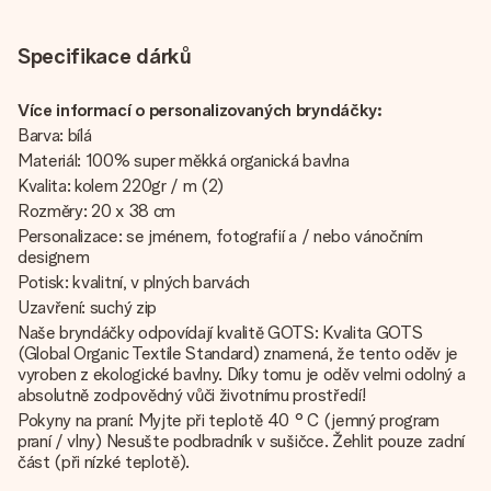
Specifikace dárků
Více informací o personalizovaných bryndáčky:
Barva: bílá
Materiál: 100% super měkká organická bavlna
Kvalita: kolem 220gr / m (2)
Rozměry: 20 x 38 cm
Personalizace: se jménem, fotografií a / nebo vánočním
designem
Potisk: kvalitní, v plných barvách
Uzavření: suchý zip
Naše bryndáčky odpovídají kvalitě GOTS: Kvalita GOTS
(Global Organic Textile Standard) znamená, že tento oděv je
vyroben z ekologické bavlny. Díky tomu je oděv velmi odolný a
absolutně zodpovědný vůči životnímu prostředí!
Pokyny na praní: Myjte při teplotě 40 ° C (jemný program
praní / vlny) Nesušte podbradník v sušičce. Žehlit pouze zadní
část (při nízké teplotě).