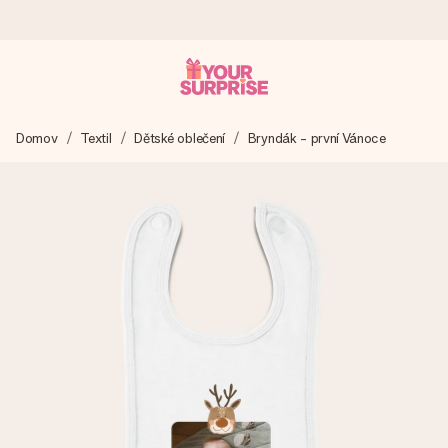
Objednejte dnes, odešleme do 1 prac. dne
Domov
Textil
Dětské oblečení
Bryndák - první Vánoce
Váš dárek vytvoříme s láskou a bleskově odešleme –
abyste ho mohli darovat právě v tu správnou chvíli, kdy na
tom nejvíc záleží.
4,8 (na základě +15 000 recenzí)
Naše dárky inspirují. Zákazníci nás na Google Reviews
hodnotí známkou 4,8.
Přáníčko zdarma
Vytvořte něco jedinečného během několika kroků – s jejím