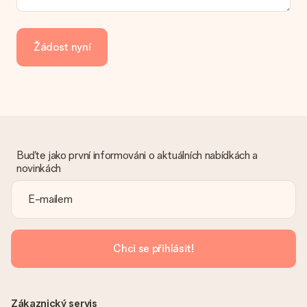
Jak mohu zaplatit objednávku?
Nabízíme následující způsoby platby: iDeal, Paypal, kreditní
kartu, fakturu přes Klarna nebo ruční převod. V případě ručního
Žádost nyní
převodu platby prosím vezměte v úvahu dodací lhůtu 3 dny
navíc.
Dostal dar
Co když ten dar není zcela podle mých představ?
Litujeme, že váš dar není podle vašich představ. Obraťte se
prosím na náš zákaznický servis, který vám rád pomůže najít
vhodné řešení.
Buďte jako první informováni o aktuálních nabídkách a
novinkách
Je faktura odeslána spolu s objednávkou?
S objednávkou není odeslána žádná faktura. Fakturu obdržíte
vždy v potvrzovacím e-mailu a vždy ji najdete ve svém účtu
MySurprise. To znamená, že můžete dar doručit přímo
příjemci, což je opravdovým překvapením!
Chci se přihlásit!
Zákaznický servis