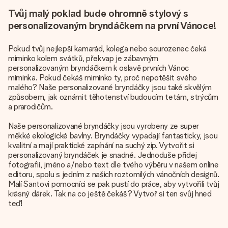
Tvůj malý poklad bude ohromně stylový s
personalizovaným bryndáčkem na první Vánoce!
Pokud tvůj nejlepší kamarád, kolega nebo sourozenec čeká
miminko kolem svátků, překvap je zábavným
personalizovaným bryndáčkem k oslavě prvních Vánoc
miminka. Pokud čekáš miminko ty, proč nepotěšit svého
malého? Naše personalizované bryndáčky jsou také skvělým
způsobem, jak oznámit těhotenství budoucím tetám, strýcům
a prarodičům.
Naše personalizované bryndáčky jsou vyrobeny ze super
měkké ekologické bavlny. Bryndáčky vypadají fantasticky, jsou
kvalitní a mají praktické zapínání na suchý zip. Vytvořit si
personalizovaný bryndáček je snadné. Jednoduše přidej
fotografii, jméno a/nebo text dle tvého výběru v našem online
editoru, spolu s jedním z našich roztomilých vánočních designů.
Malí Santovi pomocníci se pak pustí do práce, aby vytvořili tvůj
krásný dárek. Tak na co ještě čekáš? Vytvoř si ten svůj hned
teď!