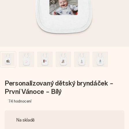
jménem, vaší fotografií nebo vzkazem, který doopravdy
zahřeje u srdce. Žádné zbytečné složitosti, jen spousta
lásky pro daný okamžik.
Personalizovaný dětský bryndáček -
První Vánoce - Bílý
74
hodnocení
Na skladě