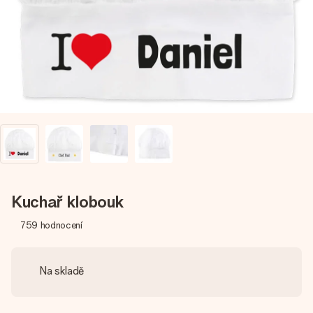
jménem, vaší fotografií nebo vzkazem, který doopravdy
zahřeje u srdce. Žádné zbytečné složitosti, jen spousta
lásky pro daný okamžik.
Kuchař klobouk
759
hodnocení
Na skladě