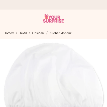
Objednejte dnes, odešleme do 1 prac. dne
Domov
Textil
Oblečení
Kuchař klobouk
Váš dárek vytvoříme s láskou a bleskově odešleme –
abyste ho mohli darovat právě v tu správnou chvíli, kdy na
tom nejvíc záleží.
4,8 (na základě +15 000 recenzí)
Naše dárky inspirují. Zákazníci nás na Google Reviews
hodnotí známkou 4,8.
Přáníčko zdarma
Vytvořte něco jedinečného během několika kroků – s jejím