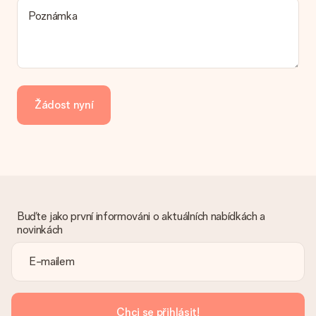
možnost spadá vaše objednávka? Kontaktujte prosím náš
Poznámka
zákaznický servis.
Platba
Jak mohu zaplatit objednávku?
Nabízíme následující způsoby platby: iDeal, Paypal, kreditní
kartu, fakturu přes Klarna nebo ruční převod. V případě ručního
Žádost nyní
převodu platby prosím vezměte v úvahu dodací lhůtu 3 dny
navíc.
Dostal dar
Co když ten dar není zcela podle mých představ?
Litujeme, že váš dar není podle vašich představ. Obraťte se
prosím na náš zákaznický servis, který vám rád pomůže najít
vhodné řešení.
Buďte jako první informováni o aktuálních nabídkách a
novinkách
Je faktura odeslána spolu s objednávkou?
S objednávkou není odeslána žádná faktura. Fakturu obdržíte
vždy v potvrzovacím e-mailu a vždy ji najdete ve svém účtu
MySurprise. To znamená, že můžete dar doručit přímo
příjemci, což je opravdovým překvapením!
Chci se přihlásit!