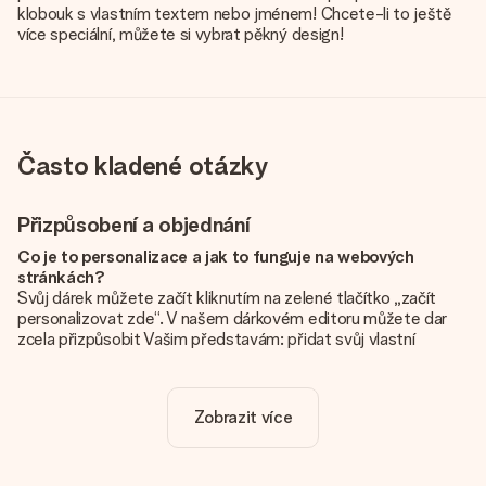
klobouk s vlastním textem nebo jménem! Chcete-li to ještě
více speciální, můžete si vybrat pěkný design!
Často kladené otázky
Přizpůsobení a objednání
Co je to personalizace a jak to funguje na webových
stránkách?
Svůj dárek můžete začít kliknutím na zelené tlačítko „začít
personalizovat zde“. V našem dárkovém editoru můžete dar
zcela přizpůsobit Vašim představám: přidat svůj vlastní
obrázek a / nebo text. Pokud chcete, můžete se také
rozhodnout pro skvělý design, aby byl váš dárek opravdu
jedinečný.
Zobrazit více
Je personalizace zahrnuta v ceně?
Cena uvedená na webových stránkách zahrnuje personalizaci
vašeho daru. Pěkné a jasné!