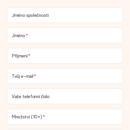
umístit osobní zprávu, takže příjemce bude přesně vědět,
komu za toto krásné překvapení poděkovat.
Jméno společnosti
Je můj dárek zabalený?
V současné době nemáme (ještě) službu dárkového balení,
která by zabalila váš dárek. Dárky dodáváme ve slavnostním
balení. To znamená, že váš dar je připraven být doručen nebo
Jméno
že může být zaslán přímo příjemci.
Dodací lhůta, možnosti dodání a náklady na
Příjmení
doručení
Mohu si vybrat datum dodání?
Tvůj e-mail
Není možné zvolit konkrétní datum dodání.
Jaká je dodací lhůta a kdy dostávám dárek?
Dodací lhůtu naleznete na stránce produktu. Můžete věřit, že
Vaše telefonní číslo
náš dopravce vám dodá váš dárek.
Jaké možnosti doručení si mohu vybrat?
V současné době není možné zvolit možnost doručení. Dárek,
Množství (10+)
který chcete objednat, je buď odeslán jako balíček nebo jako
doručování poštovní schránky. Chcete vědět, na kterou