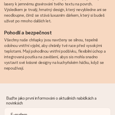
lasery k jemnému gravírování tvého textu na povrch.
Výsledkem je trvalý, hmatný design, který nevybledne ani se
neodloupne, čímž se stává luxusním dárkem, který si budeš
užívat po mnoho dalších let.
Pohodlí a bezpečnost
Všechny naše chňapky jsou navrženy se silnou, tepelně
odolnou vnitřní výplní, aby chránily tvé ruce před vysokými
teplotami. Mají pohodlnou vnitřní podšívku, flexibilní úchop a
integrovaná poutka na zavěšení, abys sis mohla snadno
vystavit své krásné designy na kuchyňském háčku, když se
nepoužívají.
Buďte jako první informováni o aktuálních nabídkách a
novinkách