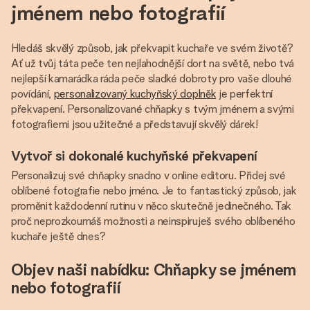
jménem nebo fotografií
Hledáš skvělý způsob, jak překvapit kuchaře ve svém životě?
Ať už tvůj táta peče ten nejlahodnější dort na světě, nebo tvá
nejlepší kamarádka ráda peče sladké dobroty pro vaše dlouhé
povídání,
personalizovaný kuchyňský doplněk
je perfektní
překvapení. Personalizované chňapky s tvým jménem a svými
fotografiemi jsou užitečné a představují skvělý dárek!
Vytvoř si dokonalé kuchyňské překvapení
Personalizuj své chňapky snadno v online editoru. Přidej své
oblíbené fotografie nebo jméno. Je to fantastický způsob, jak
proměnit každodenní rutinu v něco skutečně jedinečného. Tak
proč neprozkoumáš možnosti a neinspiruješ svého oblíbeného
kuchaře ještě dnes?
Objev naši nabídku: Chňapky se jménem
nebo fotografií