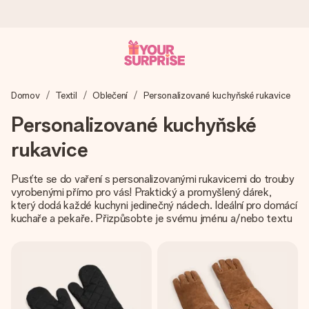
Objednejte dnes, odešleme do 1 prac. dne
Domov
Textil
Oblečení
Personalizované kuchyňské rukavice
Váš dárek vytvoříme s láskou a bleskově odešleme –
abyste ho mohli darovat právě v tu správnou chvíli, kdy na
Personalizované kuchyňské
tom nejvíc záleží.
rukavice
Pusťte se do vaření s personalizovanými rukavicemi do trouby
4,8 (na základě +15 000 recenzí)
vyrobenými přímo pro vás! Praktický a promyšlený dárek,
Naše dárky inspirují. Zákazníci nás na Google Reviews
který dodá každé kuchyni jedinečný nádech. Ideální pro domácí
hodnotí známkou 4,8.
kuchaře a pekaře. Přizpůsobte je svému jménu a/nebo textu
Přáníčko zdarma
Vytvořte něco jedinečného během několika kroků – s jejím