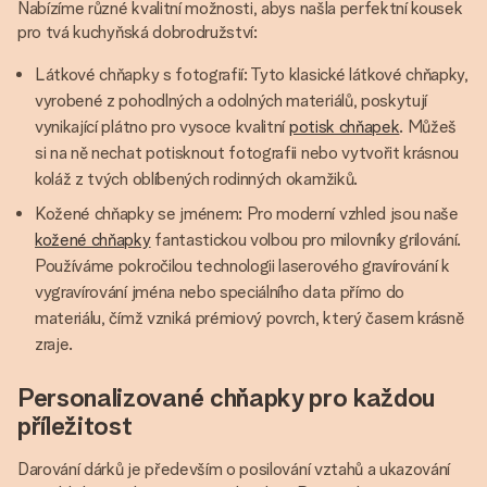
Nabízíme různé kvalitní možnosti, abys našla perfektní kousek
pro tvá kuchyňská dobrodružství:
Látkové chňapky s fotografií: Tyto klasické látkové chňapky,
vyrobené z pohodlných a odolných materiálů, poskytují
vynikající plátno pro vysoce kvalitní
potisk chňapek
. Můžeš
si na ně nechat potisknout fotografii nebo vytvořit krásnou
koláž z tvých oblíbených rodinných okamžiků.
Kožené chňapky se jménem: Pro moderní vzhled jsou naše
kožené chňapky
fantastickou volbou pro milovníky grilování.
Používáme pokročilou technologii laserového gravírování k
vygravírování jména nebo speciálního data přímo do
materiálu, čímž vzniká prémiový povrch, který časem krásně
zraje.
Personalizované chňapky pro každou
příležitost
Darování dárků je především o posilování vztahů a ukazování