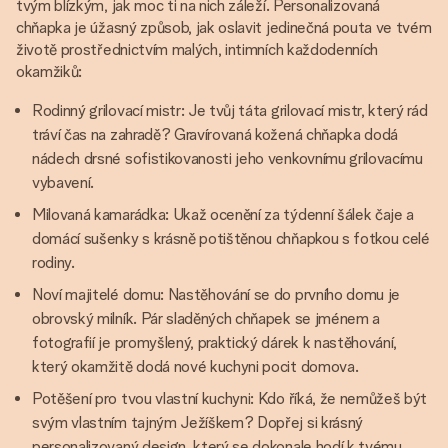
tvým blízkým, jak moc ti na nich záleží. Personalizovaná
chňapka je úžasný způsob, jak oslavit jedinečná pouta ve tvém
životě prostřednictvím malých, intimních každodenních
okamžiků:
Rodinný grilovací mistr: Je tvůj táta grilovací mistr, který rád
tráví čas na zahradě? Gravírovaná kožená chňapka dodá
nádech drsné sofistikovanosti jeho venkovnímu grilovacímu
vybavení.
Milovaná kamarádka: Ukaž ocenění za týdenní šálek čaje a
domácí sušenky s krásně potištěnou chňapkou s fotkou celé
rodiny.
Noví majitelé domu: Nastěhování se do prvního domu je
obrovský milník. Pár sladěných chňapek se jménem a
fotografií je promyšlený, praktický dárek k nastěhování,
který okamžitě dodá nové kuchyni pocit domova.
Potěšení pro tvou vlastní kuchyni: Kdo říká, že nemůžeš být
svým vlastním tajným Ježíškem? Dopřej si krásný
personalizovaný design, který se dokonale hodí k tvému