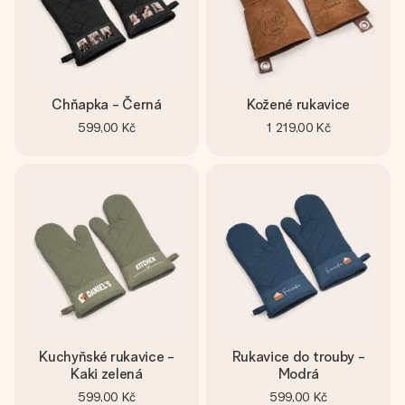
jménem, vaší fotografií nebo vzkazem, který doopravdy
zahřeje u srdce. Žádné zbytečné složitosti, jen spousta
lásky pro daný okamžik.
Chňapka - Černá
Kožené rukavice
599,00 Kč
1 219,00 Kč
Kuchyňské rukavice -
Rukavice do trouby -
Kaki zelená
Modrá
599,00 Kč
599,00 Kč