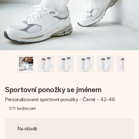
jménem, vaší fotografií nebo vzkazem, který doopravdy
zahřeje u srdce. Žádné zbytečné složitosti, jen spousta
lásky pro daný okamžik.
Sportovní ponožky se jménem
Personalizované sportovní ponožky - Černé - 42-46
311
hodnocení
Na skladě