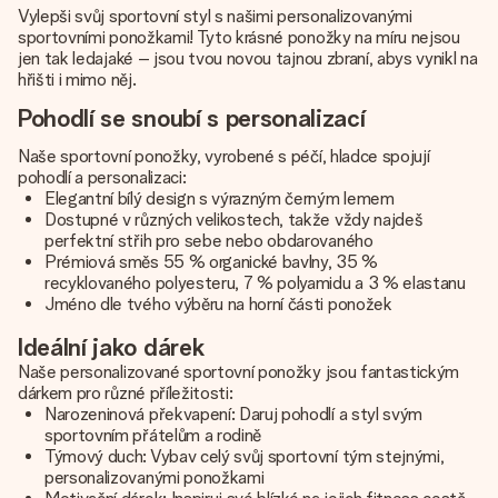
Vylepši svůj sportovní styl s našimi personalizovanými
sportovními ponožkami! Tyto krásné ponožky na míru nejsou
jen tak ledajaké – jsou tvou novou tajnou zbraní, abys vynikl na
hřišti i mimo něj.
Pohodlí se snoubí s personalizací
Naše sportovní ponožky, vyrobené s péčí, hladce spojují
pohodlí a personalizaci:
Elegantní bílý design s výrazným černým lemem
Dostupné v různých velikostech, takže vždy najdeš
perfektní střih pro sebe nebo obdarovaného
Prémiová směs 55 % organické bavlny, 35 %
recyklovaného polyesteru, 7 % polyamidu a 3 % elastanu
Jméno dle tvého výběru na horní části ponožek
Ideální jako dárek
Naše personalizované sportovní ponožky jsou fantastickým
dárkem pro různé příležitosti:
Narozeninová překvapení: Daruj pohodlí a styl svým
sportovním přátelům a rodině
Týmový duch: Vybav celý svůj sportovní tým stejnými,
personalizovanými ponožkami