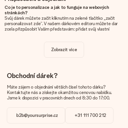
Co je to personalizace a jak to funguje na webových
stránkách?
Svůj dárek můžete začít kliknutím na zelené tlačítko „začít
personalizovat zde“. V našem dárkovém editoru můžete dar
zcela přizpůsobit Vašim představám: přidat svůj vlastní
obrázek a / nebo text. Pokud chcete, můžete se také
rozhodnout pro skvělý design, aby byl váš dárek opravdu
jedinečný.
Zobrazit více
Je personalizace zahrnuta v ceně?
Cena uvedená na webových stránkách zahrnuje personalizaci
vašeho daru. Pěkné a jasné!
Obchodní dárek?
Jak zjistím, zda má moje fotografie správnou kvalitu?
Chceme se ujistit, že jste se svým dárkem naprosto
Máte zájem o objednání větších čísel tohoto dárku?
spokojeni. Proto je důležité používat vysoce kvalitní
Kontaktujte nás a získejte okamžitou cenovou nabídku.
fotografie. Pokud si nejste jisti kvalitou snímku, kontaktujte
Jsme k dispozici v pracovních dnech od 8:30 do 17:00.
náš zákaznický servis a přiložte fotografii spolu s dárkem,
který máte zájem objednat. Ti pak mohou kvalitu zkontrolovat
za vás!
b2b@yoursurprise.cz
+31 111 700 212
Jaké formáty mohu nahrát?
Nahrajete soubory JPG a PNG do našeho editoru. Je to příliš