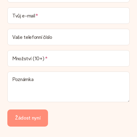
doručení
Mohu si vybrat datum dodání?
Tvůj e-mail
Není možné zvolit konkrétní datum dodání.
Jaká je dodací lhůta a kdy dostávám dárek?
Dodací lhůtu naleznete na stránce produktu. Můžete věřit, že
Vaše telefonní číslo
náš dopravce vám dodá váš dárek.
Jaké možnosti doručení si mohu vybrat?
V současné době není možné zvolit možnost doručení. Dárek,
Množství (10+)
který chcete objednat, je buď odeslán jako balíček nebo jako
doručování poštovní schránky. Chcete vědět, na kterou
možnost spadá vaše objednávka? Kontaktujte prosím náš
Poznámka
zákaznický servis.
Platba
Jak mohu zaplatit objednávku?
Nabízíme následující způsoby platby: iDeal, Paypal, kreditní
kartu, fakturu přes Klarna nebo ruční převod. V případě ručního
Žádost nyní
převodu platby prosím vezměte v úvahu dodací lhůtu 3 dny
navíc.