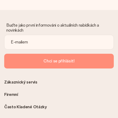
Dostal dar
Co když ten dar není zcela podle mých představ?
Litujeme, že váš dar není podle vašich představ. Obraťte se
prosím na náš zákaznický servis, který vám rád pomůže najít
vhodné řešení.
Buďte jako první informováni o aktuálních nabídkách a
novinkách
Je faktura odeslána spolu s objednávkou?
S objednávkou není odeslána žádná faktura. Fakturu obdržíte
vždy v potvrzovacím e-mailu a vždy ji najdete ve svém účtu
MySurprise. To znamená, že můžete dar doručit přímo
příjemci, což je opravdovým překvapením!
Chci se přihlásit!
Zákaznický servis
Firemní
Často Kladené Otázky