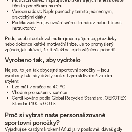
Motivační dárek: Inspiruj své blízké na jejich fitness cestě
těmito ponožkami na míru
Vánoční radost: Naplň punčochy těmito jedinečnými,
praktickými dárky
Poděkování: Projev uznání svému trenérovi nebo fitness
instruktorovi
Přidej osobní dotek zahrnutím jména příjemce, přezdívky
nebo dokonce krátké motivační fráze. Je to promyšlený
způsob, jak ukázat, že ti záleží na jejich vášních a pohodlí.
Vyrobeno tak, aby vydrželo
Nejsou to jen tak obyčejné sportovní ponožky – jsou
vyrobeny tak, aby držely krok s tvým aktivním životním
stylem:
Lze prát v pračce na 40 °C
Vhodné pro sušení v sušičce
Certifikováno podle Global Recycled Standard, OEKOTEX
Standard 100 a GOTS
Proč si vybrat naše personalizované
sportovní ponožky?
Vyjadřuj se každým krokem! Ať už jsi v posilovně, dáváš góly