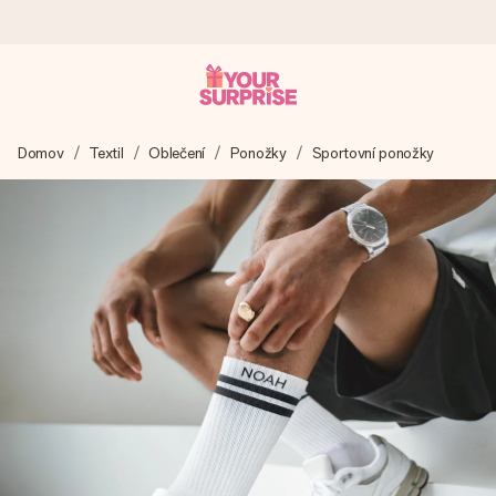
Objednejte dnes, odešleme do 1 prac. dne
Domov
Textil
Oblečení
Ponožky
Sportovní ponožky
Váš dárek vytvoříme s láskou a bleskově odešleme –
abyste ho mohli darovat právě v tu správnou chvíli, kdy na
tom nejvíc záleží.
4,8 (na základě +15 000 recenzí)
Naše dárky inspirují. Zákazníci nás na Google Reviews
hodnotí známkou 4,8.
Přáníčko zdarma
Vytvořte něco jedinečného během několika kroků – s jejím