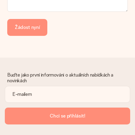
Platba
Jak mohu zaplatit objednávku?
Nabízíme následující způsoby platby: iDeal, Paypal, kreditní
kartu, fakturu přes Klarna nebo ruční převod. V případě ručního
Žádost nyní
převodu platby prosím vezměte v úvahu dodací lhůtu 3 dny
navíc.
Dostal dar
Co když ten dar není zcela podle mých představ?
Litujeme, že váš dar není podle vašich představ. Obraťte se
prosím na náš zákaznický servis, který vám rád pomůže najít
vhodné řešení.
Buďte jako první informováni o aktuálních nabídkách a
novinkách
Je faktura odeslána spolu s objednávkou?
S objednávkou není odeslána žádná faktura. Fakturu obdržíte
vždy v potvrzovacím e-mailu a vždy ji najdete ve svém účtu
MySurprise. To znamená, že můžete dar doručit přímo
příjemci, což je opravdovým překvapením!
Chci se přihlásit!