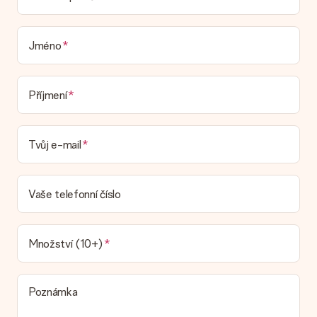
Je můj dárek zabalený?
V současné době nemáme (ještě) službu dárkového balení,
která by zabalila váš dárek. Dárky dodáváme ve slavnostním
balení. To znamená, že váš dar je připraven být doručen nebo
Jméno
že může být zaslán přímo příjemci.
Dodací lhůta, možnosti dodání a náklady na
Příjmení
doručení
Mohu si vybrat datum dodání?
Tvůj e-mail
Není možné zvolit konkrétní datum dodání.
Jaká je dodací lhůta a kdy dostávám dárek?
Dodací lhůtu naleznete na stránce produktu. Můžete věřit, že
Vaše telefonní číslo
náš dopravce vám dodá váš dárek.
Jaké možnosti doručení si mohu vybrat?
V současné době není možné zvolit možnost doručení. Dárek,
Množství (10+)
který chcete objednat, je buď odeslán jako balíček nebo jako
doručování poštovní schránky. Chcete vědět, na kterou
možnost spadá vaše objednávka? Kontaktujte prosím náš
Poznámka
zákaznický servis.