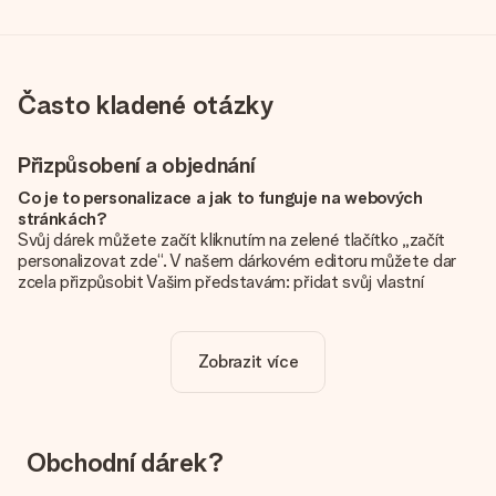
Často kladené otázky
Přizpůsobení a objednání
Co je to personalizace a jak to funguje na webových
stránkách?
Svůj dárek můžete začít kliknutím na zelené tlačítko „začít
personalizovat zde“. V našem dárkovém editoru můžete dar
zcela přizpůsobit Vašim představám: přidat svůj vlastní
obrázek a / nebo text. Pokud chcete, můžete se také
rozhodnout pro skvělý design, aby byl váš dárek opravdu
jedinečný.
Zobrazit více
Je personalizace zahrnuta v ceně?
Cena uvedená na webových stránkách zahrnuje personalizaci
vašeho daru. Pěkné a jasné!
Obchodní dárek?
Jak zjistím, zda má moje fotografie správnou kvalitu?
Chceme se ujistit, že jste se svým dárkem naprosto