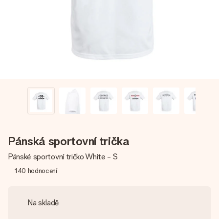
jménem, vaší fotografií nebo vzkazem, který doopravdy
zahřeje u srdce. Žádné zbytečné složitosti, jen spousta
lásky pro daný okamžik.
Pánská sportovní trička
Pánské sportovní tričko White - S
140
hodnocení
Na skladě