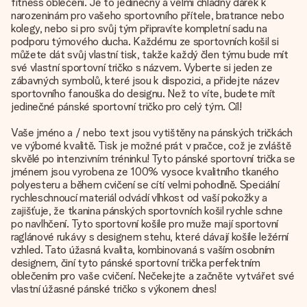
fitness oblečení. Je to jedinečný a velmi chladný dárek k
narozeninám pro vašeho sportovního přítele, bratrance nebo
kolegy, nebo si pro svůj tým připravíte kompletní sadu na
podporu týmového ducha. Každému ze sportovních košil si
můžete dát svůj vlastní tisk, takže každý člen týmu bude mít
své vlastní sportovní tričko s názvem. Vyberte si jeden ze
zábavných symbolů, které jsou k dispozici, a přidejte název
sportovního fanouška do designu. Než to víte, budete mít
jedinečné pánské sportovní tričko pro celý tým. Cíl!
Vaše jméno a / nebo text jsou vytištěny na pánských tričkách
ve výborné kvalitě. Tisk je možné prát v pračce, což je zvláště
skvělé po intenzivním tréninku! Tyto pánské sportovní trička se
jménem jsou vyrobena ze 100% vysoce kvalitního tkaného
polyesteru a během cvičení se cítí velmi pohodlně. Speciální
rychleschnoucí materiál odvádí vlhkost od vaší pokožky a
zajišťuje, že tkanina pánských sportovních košil rychle schne
po navlhčení. Tyto sportovní košile pro muže mají sportovní
raglánové rukávy s designem stehu, které dávají košile ležérní
vzhled. Tato úžasná kvalita, kombinovaná s vaším osobním
designem, činí tyto pánské sportovní trička perfektním
oblečením pro vaše cvičení. Nečekejte a začněte vytvářet své
vlastní úžasné pánské tričko s výkonem dnes!