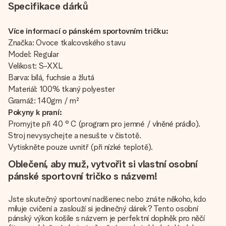
Specifikace dárků
Více informací o pánském sportovním tričku:
Značka: Ovoce tkalcovského stavu
Model: Regular
Velikost: S-XXL
Barva: bílá, fuchsie a žlutá
Materiál: 100% tkaný polyester
Gramáž: 140gm / m²
Pokyny k praní:
Promyjte při 40 ° C (program pro jemné / vlněné prádlo).
Stroj nevysychejte a nesušte v čistotě.
Vytiskněte pouze uvnitř (při nízké teplotě).
Oblečení, aby muž, vytvořit si vlastní osobní
pánské sportovní tričko s názvem!
Jste skutečný sportovní nadšenec nebo znáte někoho, kdo
miluje cvičení a zaslouží si jedinečný dárek? Tento osobní
pánský výkon košile s názvem je perfektní doplněk pro něčí