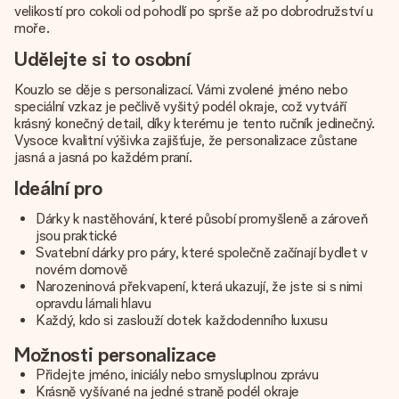
velikostí pro cokoli od pohodlí po sprše až po dobrodružství u
moře.
Udělejte si to osobní
Kouzlo se děje s personalizací. Vámi zvolené jméno nebo
speciální vzkaz je pečlivě vyšitý podél okraje, což vytváří
krásný konečný detail, díky kterému je tento ručník jedinečný.
Vysoce kvalitní výšivka zajišťuje, že personalizace zůstane
jasná a jasná po každém praní.
Ideální pro
Dárky k nastěhování, které působí promyšleně a zároveň
jsou praktické
Svatební dárky pro páry, které společně začínají bydlet v
novém domově
Narozeninová překvapení, která ukazují, že jste si s nimi
opravdu lámali hlavu
Každý, kdo si zaslouží dotek každodenního luxusu
Možnosti personalizace
Přidejte jméno, iniciály nebo smysluplnou zprávu
Krásně vyšívané na jedné straně podél okraje