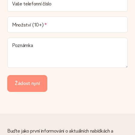
Dodací lhůtu naleznete na stránce produktu. Můžete věřit, že
Vaše telefonní číslo
náš dopravce vám dodá váš dárek.
Jaké možnosti doručení si mohu vybrat?
V současné době není možné zvolit možnost doručení. Dárek,
Množství (10+)
který chcete objednat, je buď odeslán jako balíček nebo jako
doručování poštovní schránky. Chcete vědět, na kterou
možnost spadá vaše objednávka? Kontaktujte prosím náš
Poznámka
zákaznický servis.
Platba
Jak mohu zaplatit objednávku?
Nabízíme následující způsoby platby: iDeal, Paypal, kreditní
kartu, fakturu přes Klarna nebo ruční převod. V případě ručního
Žádost nyní
převodu platby prosím vezměte v úvahu dodací lhůtu 3 dny
navíc.
Dostal dar
Co když ten dar není zcela podle mých představ?
Litujeme, že váš dar není podle vašich představ. Obraťte se
prosím na náš zákaznický servis, který vám rád pomůže najít
vhodné řešení.
Buďte jako první informováni o aktuálních nabídkách a