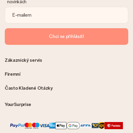
novinkách
Je faktura odeslána spolu s objednávkou?
S objednávkou není odeslána žádná faktura. Fakturu obdržíte
vždy v potvrzovacím e-mailu a vždy ji najdete ve svém účtu
MySurprise. To znamená, že můžete dar doručit přímo
příjemci, což je opravdovým překvapením!
Chci se přihlásit!
Zákaznický servis
Firemní
Často Kladené Otázky
YourSurprise