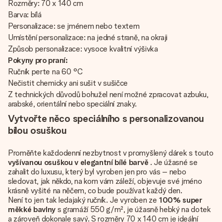
Rozměry: 70 x 140 cm
Barva: bílá
Personalizace: se jménem nebo textem
Umístění personalizace: na jedné straně, na okraji
Způsob personalizace: vysoce kvalitní výšivka
Pokyny pro praní:
Ručník perte na 60 °C
Nečistit chemicky ani sušit v sušičce
Z technických důvodů bohužel není možné zpracovat azbuku,
arabské, orientální nebo speciální znaky.
Vytvořte něco speciálního s personalizovanou
bílou osuškou
Proměňte každodenní nezbytnost v promyšlený dárek s touto
vyšívanou osuškou v elegantní bílé barvě
. Je úžasné se
zahalit do luxusu, který byl vyroben jen pro vás – nebo
sledovat, jak někdo, na kom vám záleží, objevuje své jméno
krásně vyšité na něčem, co bude používat každý den.
Není to jen tak ledajaký ručník. Je vyroben ze
100% super
měkké bavlny
s gramáží 550 g/m², je úžasně hebký na dotek
a zároveň dokonale savý. S rozměry 70 x 140 cm je ideální