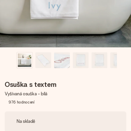
jménem, vaší fotografií nebo vzkazem, který doopravdy
zahřeje u srdce. Žádné zbytečné složitosti, jen spousta
lásky pro daný okamžik.
Osuška s textem
Vyšívaná osuška - bílá
976
hodnocení
Na skladě