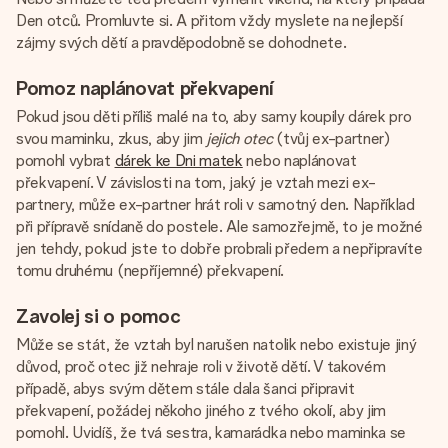
Den otců. Promluvte si. A přitom vždy myslete na nejlepší
zájmy svých dětí a pravděpodobně se dohodnete.
Pomoz naplánovat překvapení
Pokud jsou děti příliš malé na to, aby samy koupily dárek pro
svou maminku, zkus, aby jim
jejich otec
(tvůj ex-partner)
pomohl vybrat
dárek ke Dni matek
nebo naplánovat
překvapení. V závislosti na tom, jaký je vztah mezi ex-
partnery, může ex-partner hrát roli v samotný den. Například
při přípravě snídaně do postele. Ale samozřejmě, to je možné
jen tehdy, pokud jste to dobře probrali předem a nepřipravíte
tomu druhému (nepříjemné) překvapení.
Zavolej si o pomoc
Může se stát, že vztah byl narušen natolik nebo existuje jiný
důvod, proč otec již nehraje roli v životě dětí. V takovém
případě, abys svým dětem stále dala šanci připravit
překvapení, požádej někoho jiného z tvého okolí, aby jim
pomohl. Uvidíš, že tvá sestra, kamarádka nebo maminka se