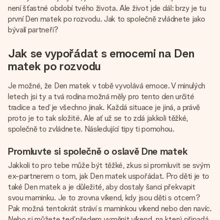
jménem, vaší fotografií nebo vzkazem, který doopravdy
není šťastné období tvého života. Ale život jde dál: brzy je tu
zahřeje u srdce. Žádné zbytečné složitosti, jen spousta
první Den matek po rozvodu. Jak to společně zvládnete jako
lásky pro daný okamžik.
bývalí partneři?
Jak se vypořádat s emocemi na Den
matek po rozvodu
Je možné, že Den matek v tobě vyvolává emoce. V minulých
letech jsi ty a tvá rodina možná měly pro tento den určité
tradice a teď je všechno jinak. Každá situace je jiná, a právě
proto je to tak složité. Ale ať už se to zdá jakkoli těžké,
společně to zvládnete. Následující tipy ti pomohou.
Promluvte si společně o oslavě Dne matek
Jakkoli to pro tebe může být těžké, zkus si promluvit se svým
ex-partnerem o tom, jak Den matek uspořádat. Pro děti je to
také Den matek a je důležité, aby dostaly šanci překvapit
svou maminku. Je to zrovna víkend, kdy jsou děti s otcem?
Pak možná tentokrát stráví s maminkou víkend nebo den navíc.
Nebo si můžete teď předem vyměnit víkend, na který připadá