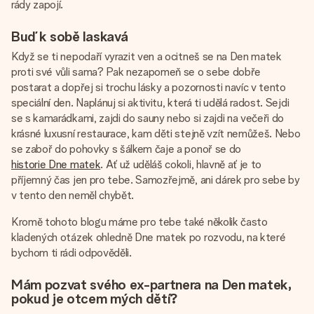
rády zapojí.
Buď k sobě laskavá
Když se ti nepodaří vyrazit ven a ocitneš se na Den matek
proti své vůli sama? Pak nezapomeň se o sebe dobře
postarat a dopřej si trochu lásky a pozornosti navíc v tento
speciální den. Naplánuj si aktivitu, která ti udělá radost. Sejdi
se s kamarádkami, zajdi do sauny nebo si zajdi na večeři do
krásné luxusní restaurace, kam děti stejně vzít nemůžeš. Nebo
se zaboř do pohovky s šálkem čaje a ponoř se do
historie Dne matek
. Ať už uděláš cokoli, hlavně ať je to
příjemný čas jen pro tebe. Samozřejmě, ani dárek pro sebe by
v tento den neměl chybět.
Kromě tohoto blogu máme pro tebe také několik často
kladených otázek ohledně Dne matek po rozvodu, na které
bychom ti rádi odpověděli.
Mám pozvat svého ex-partnera na Den matek,
pokud je otcem mých dětí?