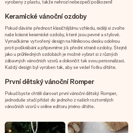
vyrobeny z plastu, takže nehrozí nebezpečí poškození!
Keramické vánoční ozdoby
Pokud dáváte přednost klasičtějšímu vzhledu, raději si zvolte
naše krásné keramické ozdoby, které jsou pevné a stylové.
Vymačkáme vytvořený design na hliníkovou desku odolnou
proti poškrábání a připevníme ji k přední straně ozdoby. Stejně
jako u průhledných ozdobách je možné vybrat si z různých
zábavných vánočních vzorů a dokončit tak svou personalizaci.
Každý design byl vyroben tak, aby se vešel fotku dítěte.
První dětský vánoční Romper
Pokud byste chtěli darovat první vánoční dětský Romper,
jednoduše stačí přidat do jednoho z našich roztomilých
vánočních vzorů v online editoru jméno dítěte.