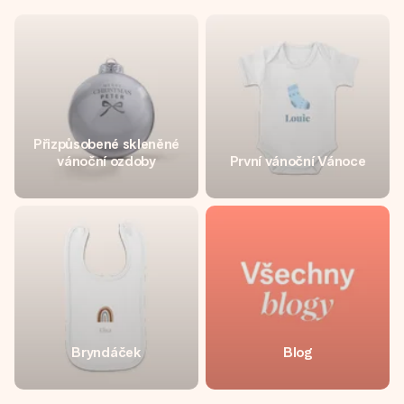
Přizpůsobené skleněné
vánoční ozdoby
První vánoční Vánoce
Bryndáček
Blog