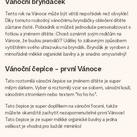
Vánoční bryndáček
Tento rok na Vánoce může být větší nepořádek než obvykle!
Díky tomuto rozkošný vánočnímu bryndáčky oblečení dítěte
zůstane čisté. Pobradník si můžeš jednoduše personalizovat s
fotkou a jménem dítěte. Chceš oznámit svým rodičům na
Vánoce, že budou prarodiči? Udělej to zábavným způsobem
vytištěním svého ultrazvuku na bryndák. Bryndák je vyroben z
mimořádně měkké organické bavlny a je snadno omyvatelný!
Vánoční čepice - první Vánoce
Tato roztomilá vánoční čepice se jménem dítěte je super
milým dárkem. Vyber si roztomilý vzor se sobem, vánoční koulí,
vánočním stromkem nebo textem "ho ho ho".
Tato čepice je super doplňkem na vánoční focení, takže
můžete okamžitě zachytit nezapomenutelné první Vánoce!
Tato čepice je ze super měkké organické bavlny a jedna
velikost je vhodná pro každé miminko!