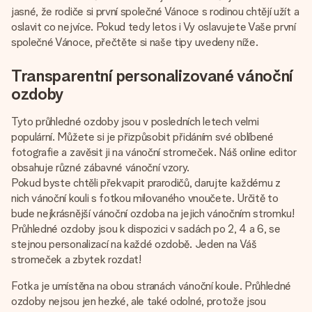
jménem, vaší fotografií nebo vzkazem, který doopravdy
jasné, že rodiče si první společné Vánoce s rodinou chtějí užít a
zahřeje u srdce. Žádné zbytečné složitosti, jen spousta
oslavit co nejvíce. Pokud tedy letos i Vy oslavujete Vaše první
lásky pro daný okamžik.
společné Vánoce, přečtěte si naše tipy uvedeny níže.
Transparentní personalizované vánoční
ozdoby
Tyto průhledné ozdoby jsou v posledních letech velmi
populární. Můžete si je přizpůsobit přidáním své oblíbené
fotografie a zavěsit ji na vánoční stromeček. Náš online editor
obsahuje různé zábavné vánoční vzory.
Pokud byste chtěli překvapit prarodičů, darujte každému z
nich vánoční kouli s fotkou milovaného vnoučete. Určitě to
bude nejkrásnější vánoční ozdoba na jejich vánočním stromku!
Průhledné ozdoby jsou k dispozici v sadách po 2, 4 a 6, se
stejnou personalizací na každé ozdobě. Jeden na Váš
stromeček a zbytek rozdat!
Fotka je umístěna na obou stranách vánoční koule. Průhledné
ozdoby nejsou jen hezké, ale také odolné, protože jsou