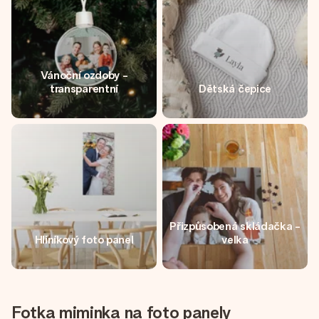
Vánoční ozdoby -
transparentní
Dětská čepice
Přizpůsobená skládačka -
Hliníkový foto panel
velka
Fotka miminka na foto panely