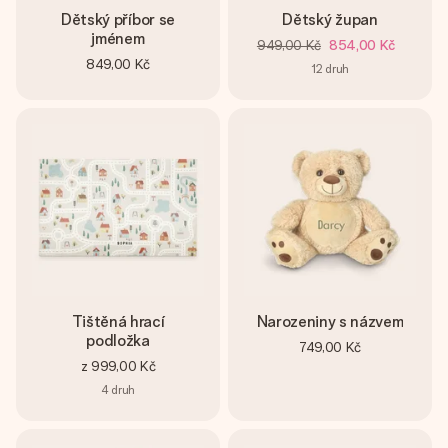
Dětský příbor se
Dětský župan
jménem
949,00 Kč
854,00 Kč
849,00 Kč
12
druh
Tištěná hrací
Narozeniny s názvem
podložka
749,00 Kč
z
999,00 Kč
4
druh