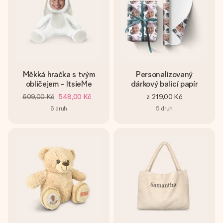
Měkká hračka s tvým
Personalizovaný
obličejem - ItsieMe
dárkový balicí papír
609,00 Kč
548,00 Kč
z
219,00 Kč
6
druh
5
druh