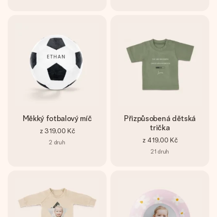
Měkký fotbalový míč
Přizpůsobená dětská
trička
z
319,00 Kč
z
419,00 Kč
2
druh
21
druh