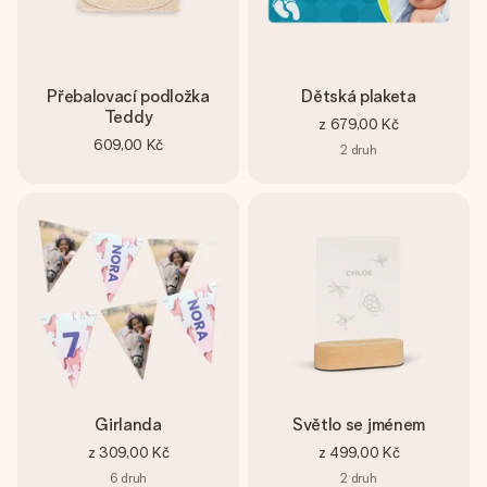
Přebalovací podložka
Dětská plaketa
Teddy
z
679,00 Kč
609,00 Kč
2
druh
Girlanda
Světlo se jménem
z
309,00 Kč
z
499,00 Kč
6
druh
2
druh