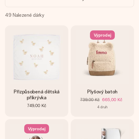
jménem, vaší fotografií nebo vzkazem, který doopravdy
zahřeje u srdce. Žádné zbytečné složitosti, jen spousta
lásky pro daný okamžik.
49
Nalezené dárky
Výprodej
Přizpůsobená dětská
Plyšový batoh
přikrývka
739,00 Kč
665,00 Kč
749,00 Kč
4
druh
Výprodej