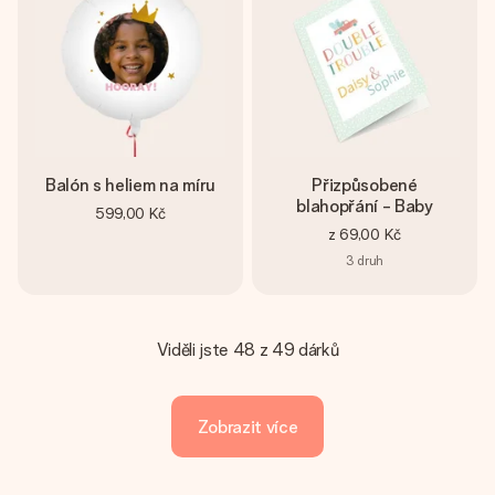
Balón s heliem na míru
Přizpůsobené
blahopřání - Baby
599,00 Kč
z
69,00 Kč
3
druh
Viděli jste 48 z 49 dárků
Zobrazit více