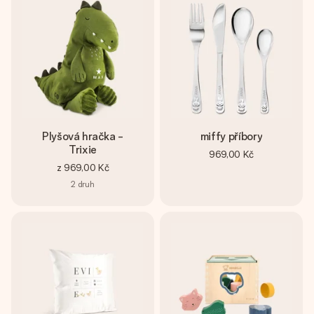
Plyšová hračka -
miffy příbory
Trixie
969,00 Kč
z
969,00 Kč
2
druh