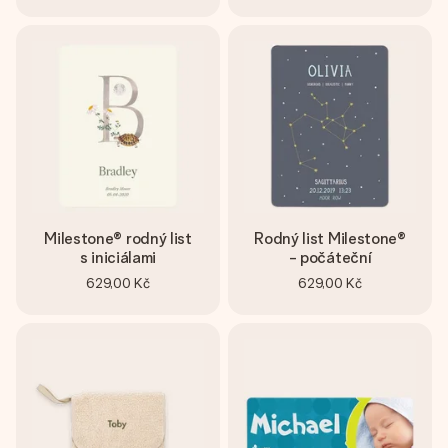
Milestone® rodný list
Rodný list Milestone®
s iniciálami
- počáteční
629,00 Kč
629,00 Kč