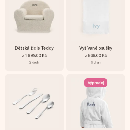
Dětská židle Teddy
Vyšívané osušky
z
1 999,00 Kč
z
869,00 Kč
2
druh
6
druh
Výprodej