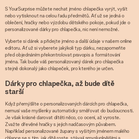
S YourSurprise můžete nechat jméno chlapečka vyrýt, vyšít
nebo vytisknout na celou řadu předmětů. Ať už se jedná o
oblečení, hračky nebo výzdobu dětského pokoje, pokud jde o
personalizované dárky pro chlapečka, nic není nemožné.
Vyberte si dárek a přidejte jméno a další údaje v našem online
editoru. Ať už si vyberete jakýkoli typ dárku, nezapomeňte
před objednáním překontrolovat pravopis a formátování
jména. Tak bude váš personalizovaný dárek pro chlapečka
stejně dokonalý jako chlapeček, pro kterého je určen.
Dárky pro chlapečka, až bude dítě
starší
Když přemýšlíte o personalizovaných dárcích pro chlapečka,
nemusí vaše myšlenky automaticky směřovat do budoucnosti.
Je však krásné darovat dítěti něco, co ocení, až vyroste.
Zvažte dřevěné hračky s jejich nadčasovým půvabem.
Například personalizované župany s vyšitým jménem malého
chlapce se s tím, jak dítě roste, stávají smysluplnějšími a