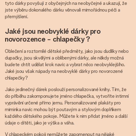
tyto dárky povyšují z obyčejných na neobyčejné a ukazují, že
jste výběru dokonalého dárku věnovali mimořádnou péči a
přemýšlení.
Jaké jsou neobvyklé dárky pro
novorozence - chlapečky ?
Oblečení a roztomilé dětské předměty, jako jsou dudlíky nebo
dupačky, jsou skvělými a oblíbenými dárky, ale někdy možná
budete chtít udělat krok navíc a vybrat něco neobvyklejšího.
Jaké jsou však nápady na neobvyklé dárky pro novorozené
chlapečky?
Jako jedinečný dárek poslouží personalizované knihy. Tím, že
do příběhu zakomponujete jméno chlapečka, vytvoříte intimní
vyprávění určené přímo jemu. Personalizované plakáty pro
miminka navíc mohou být poutavým a stylovým doplňkem
každého dětského pokoje. Můžete k nim přidat jméno a další
údaje o dítěti, jako je výška a váha.
V chlapeckém pokoji nemůžete zapomenout na nějaké