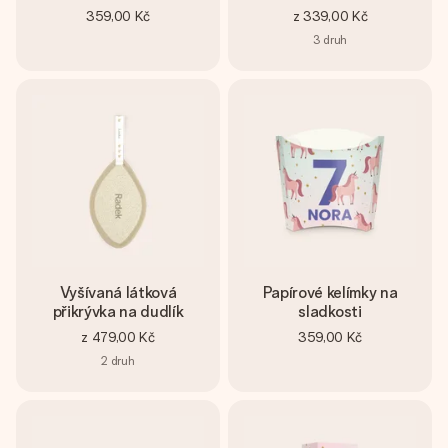
359,00 Kč
z
339,00 Kč
3
druh
Vyšívaná látková
Papírové kelímky na
přikrývka na dudlík
sladkosti
z
479,00 Kč
359,00 Kč
2
druh