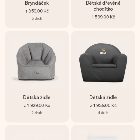
Bryndáček
Dětské dřevěné
chodítko
z
359,00 Kč
1 599,00 Kč
5
druh
Dětská židle
Dětská židle
z
1 929,00 Kč
z
1 939,00 Kč
2
druh
4
druh