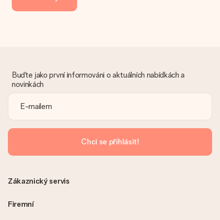
navíc.
Dostal dar
Co když ten dar není zcela podle mých představ?
Litujeme, že váš dar není podle vašich představ. Obraťte se
prosím na náš zákaznický servis, který vám rád pomůže najít
vhodné řešení.
Buďte jako první informováni o aktuálních nabídkách a
novinkách
Je faktura odeslána spolu s objednávkou?
S objednávkou není odeslána žádná faktura. Fakturu obdržíte
vždy v potvrzovacím e-mailu a vždy ji najdete ve svém účtu
MySurprise. To znamená, že můžete dar doručit přímo
příjemci, což je opravdovým překvapením!
Chci se přihlásit!
Zákaznický servis
Firemní