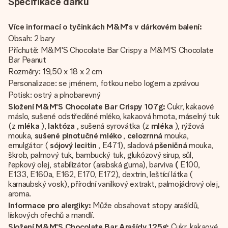
Specifikace dárků
Více informací o tyčinkách M&M's v dárkovém balení:
Obsah: 2 bary
Příchutě: M&M'S Chocolate Bar Crispy a M&M'S Chocolate
Bar Peanut
Rozměry: 19,50 x 18 x 2 cm
Personalizace: se jménem, fotkou nebo logem a zprávou
Potisk: ostrý a plnobarevný
Složení M&M'S Chocolate Bar Crispy 107g:
Cukr, kakaové
máslo, sušené odstředěné mléko, kakaová hmota, máselný tuk
(z
mléka
),
laktóza
, sušená syrovátka (z
mléka
), rýžová
mouka,
sušené plnotučné mléko
,
celozrnná
mouka,
emulgátor (
sójový lecitin
, E471), sladová
pšeničná
mouka,
škrob, palmový tuk, bambucký tuk, glukózový sirup, sůl,
řepkový olej, stabilizátor (arabská guma), barviva
(
E100,
E133, E160a, E162, E170, E172), dextrin, leštící látka (
karnaubský vosk), přírodní vanilkový extrakt, palmojádrový olej,
aroma.
Informace pro alergiky:
Může obsahovat stopy arašídů,
lískových ořechů a mandlí.
Složení M&M'S Chocolate Bar Arašídy 125g:
Cukr, kakaové