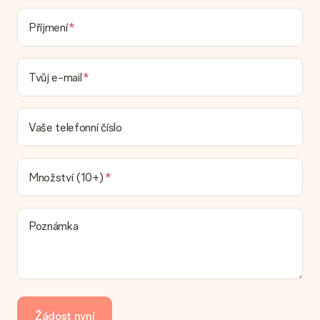
Dodací lhůta, možnosti dodání a náklady na
Příjmení
doručení
Mohu si vybrat datum dodání?
Tvůj e-mail
Není možné zvolit konkrétní datum dodání.
Jaká je dodací lhůta a kdy dostávám dárek?
Dodací lhůtu naleznete na stránce produktu. Můžete věřit, že
Vaše telefonní číslo
náš dopravce vám dodá váš dárek.
Jaké možnosti doručení si mohu vybrat?
V současné době není možné zvolit možnost doručení. Dárek,
Množství (10+)
který chcete objednat, je buď odeslán jako balíček nebo jako
doručování poštovní schránky. Chcete vědět, na kterou
možnost spadá vaše objednávka? Kontaktujte prosím náš
Poznámka
zákaznický servis.
Platba
Jak mohu zaplatit objednávku?
Nabízíme následující způsoby platby: iDeal, Paypal, kreditní
kartu, fakturu přes Klarna nebo ruční převod. V případě ručního
Žádost nyní
převodu platby prosím vezměte v úvahu dodací lhůtu 3 dny