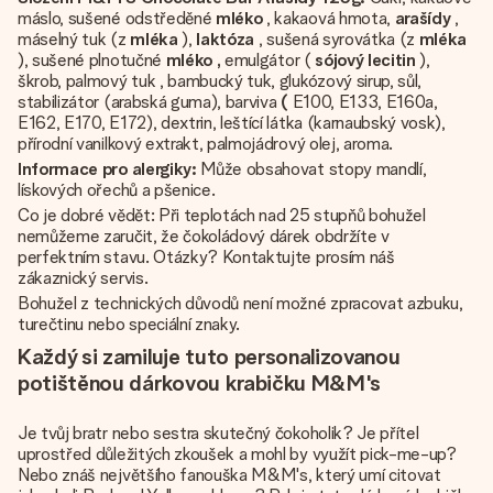
máslo, sušené odstředěné
mléko
, kakaová hmota,
arašídy
,
máselný tuk (z
mléka
),
laktóza
, sušená syrovátka (z
mléka
), sušené plnotučné
mléko
,
emulgátor (
sójový lecitin
),
škrob, palmový tuk , bambucký tuk, glukózový sirup, sůl,
stabilizátor (arabská guma), barviva
(
E100, E133, E160a,
E162, E170, E172), dextrin, leštící látka (karnaubský vosk),
přírodní vanilkový extrakt, palmojádrový olej, aroma.
Informace pro alergiky:
Může obsahovat stopy mandlí,
lískových ořechů a pšenice.
Co je dobré vědět: Při teplotách nad 25 stupňů bohužel
nemůžeme zaručit, že čokoládový dárek obdržíte v
perfektním stavu. Otázky? Kontaktujte prosím náš
zákaznický servis.
Bohužel z technických důvodů není možné zpracovat azbuku,
turečtinu nebo speciální znaky.
Každý si zamiluje tuto personalizovanou
potištěnou dárkovou krabičku M&M's
Je tvůj bratr nebo sestra skutečný čokoholik? Je přítel
uprostřed důležitých zkoušek a mohl by využít pick-me-up?
Nebo znáš největšího fanouška M&M's, který umí citovat