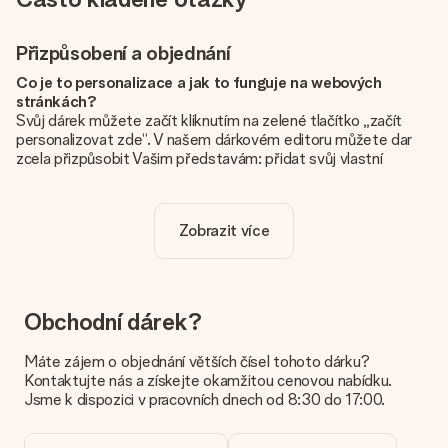
Přizpůsobení a objednání
Co je to personalizace a jak to funguje na webových
stránkách?
Svůj dárek můžete začít kliknutím na zelené tlačítko „začít
personalizovat zde“. V našem dárkovém editoru můžete dar
zcela přizpůsobit Vašim představám: přidat svůj vlastní
obrázek a / nebo text. Pokud chcete, můžete se také
rozhodnout pro skvělý design, aby byl váš dárek opravdu
jedinečný.
Zobrazit více
Je personalizace zahrnuta v ceně?
Cena uvedená na webových stránkách zahrnuje personalizaci
vašeho daru. Pěkné a jasné!
Obchodní dárek?
Jak zjistím, zda má moje fotografie správnou kvalitu?
Chceme se ujistit, že jste se svým dárkem naprosto
Máte zájem o objednání větších čísel tohoto dárku?
spokojeni. Proto je důležité používat vysoce kvalitní
Kontaktujte nás a získejte okamžitou cenovou nabídku.
fotografie. Pokud si nejste jisti kvalitou snímku, kontaktujte
Jsme k dispozici v pracovních dnech od 8:30 do 17:00.
náš zákaznický servis a přiložte fotografii spolu s dárkem,
který máte zájem objednat. Ti pak mohou kvalitu zkontrolovat
za vás!