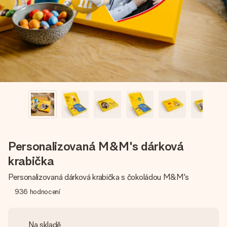
jménem, vaší fotografií nebo vzkazem, který doopravdy
zahřeje u srdce. Žádné zbytečné složitosti, jen spousta
lásky pro daný okamžik.
Personalizovaná M&M's dárková
krabička
Personalizovaná dárková krabička s čokoládou M&M's
936
hodnocení
Na skladě