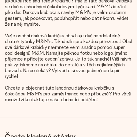
jakoukoli Red and Yellow reklamu? Pak je tato dárková krabička
se dvěma lahodnými čokoládovými tyčinkami M&M's ideální
jako dar. Dárková krabička s návrhy M&M's je velmi osobním
gestem, jak poděkovat, poblahopřát nebo dát někomu vědět,
že na něj myslíte.
Vaše osobní dárková krabička obsahuje dvě neodolatelně
chutné tyčinky M&M's. Tak ideální pro každou příležitost! Obal
své dárkové krabičky navrhnete velmi snadno pomocí super
cool designů M&M. Nahrajte pěknou fotku nebo logo, jméno
příjemce a přidejte osobní zprávu. Je to tak snadné! Váš návrh
pak vytiskneme na obálku do detailů a v těch nejkrásnějších
barvách. Na co čekáš? Vytvořte si svou jedinečnou kopii
rychle!
Chcete si objednat tuto lahodnou dárkovou krabičku s
čokoládou M&M's pro zaměstnance nebo příbuzné? Pro větší
množství kontaktujte naše obchodní oddělení.
Často kladené otázky