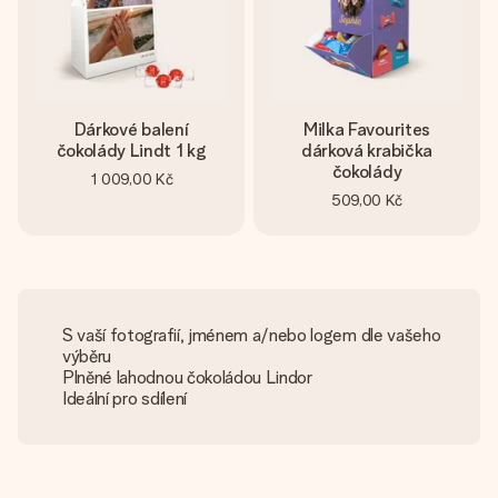
Dárkové balení
Milka Favourites
čokolády Lindt 1 kg
dárková krabička
čokolády
1 009,00 Kč
509,00 Kč
S vaší fotografií, jménem a/nebo logem dle vašeho
výběru
Plněné lahodnou čokoládou Lindor
Ideální pro sdílení