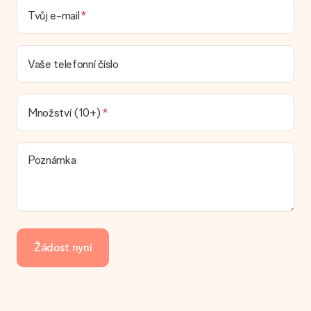
Mohu si vybrat datum dodání?
Tvůj e-mail
Není možné zvolit konkrétní datum dodání.
Jaká je dodací lhůta a kdy dostávám dárek?
Dodací lhůtu naleznete na stránce produktu. Můžete věřit, že
Vaše telefonní číslo
náš dopravce vám dodá váš dárek.
Jaké možnosti doručení si mohu vybrat?
V současné době není možné zvolit možnost doručení. Dárek,
Množství (10+)
který chcete objednat, je buď odeslán jako balíček nebo jako
doručování poštovní schránky. Chcete vědět, na kterou
možnost spadá vaše objednávka? Kontaktujte prosím náš
Poznámka
zákaznický servis.
Platba
Jak mohu zaplatit objednávku?
Nabízíme následující způsoby platby: iDeal, Paypal, kreditní
kartu, fakturu přes Klarna nebo ruční převod. V případě ručního
Žádost nyní
převodu platby prosím vezměte v úvahu dodací lhůtu 3 dny
navíc.
Dostal dar