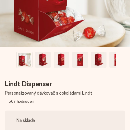
jménem, vaší fotografií nebo vzkazem, který doopravdy
zahřeje u srdce. Žádné zbytečné složitosti, jen spousta
lásky pro daný okamžik.
Lindt Dispenser
Personalizovaný dávkovač s čokoládami Lindt
507
hodnocení
Na skladě