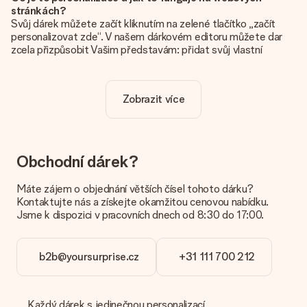
stránkách?
Svůj dárek můžete začít kliknutím na zelené tlačítko „začít
personalizovat zde“. V našem dárkovém editoru můžete dar
zcela přizpůsobit Vašim představám: přidat svůj vlastní
obrázek a / nebo text. Pokud chcete, můžete se také
rozhodnout pro skvělý design, aby byl váš dárek opravdu
jedinečný.
Zobrazit více
Je personalizace zahrnuta v ceně?
Cena uvedená na webových stránkách zahrnuje personalizaci
vašeho daru. Pěkné a jasné!
Obchodní dárek?
Jak zjistím, zda má moje fotografie správnou kvalitu?
Chceme se ujistit, že jste se svým dárkem naprosto
Máte zájem o objednání větších čísel tohoto dárku?
spokojeni. Proto je důležité používat vysoce kvalitní
Kontaktujte nás a získejte okamžitou cenovou nabídku.
fotografie. Pokud si nejste jisti kvalitou snímku, kontaktujte
Jsme k dispozici v pracovních dnech od 8:30 do 17:00.
náš zákaznický servis a přiložte fotografii spolu s dárkem,
který máte zájem objednat. Ti pak mohou kvalitu zkontrolovat
za vás!
b2b@yoursurprise.cz
+31 111 700 212
Jaké formáty mohu nahrát?
Nahrajete soubory JPG a PNG do našeho editoru. Je to příliš
technické nebo máte obrázek jiného formátu, který byste
Každý dárek s jedinečnou personalizací