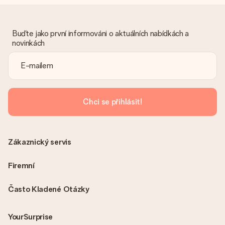
Co když ten dar není zcela podle mých představ?
Litujeme, že váš dar není podle vašich představ. Obraťte se
prosím na náš zákaznický servis, který vám rád pomůže najít
vhodné řešení.
Buďte jako první informováni o aktuálních nabídkách a
novinkách
Je faktura odeslána spolu s objednávkou?
S objednávkou není odeslána žádná faktura. Fakturu obdržíte
vždy v potvrzovacím e-mailu a vždy ji najdete ve svém účtu
MySurprise. To znamená, že můžete dar doručit přímo
příjemci, což je opravdovým překvapením!
Chci se přihlásit!
Zákaznický servis
Firemní
Často Kladené Otázky
YourSurprise