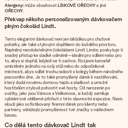
Alergeny:
může obsahovat
LÍSKOVÉ OŘECHY
a jiné
OŘECHY
.
Překvap někoho personalizovaným dávkovačem
plným čokolád Lindt.
Tento elegantní dávkovač není jen lahůdkou pro chuťové
pohárky, ale také stylovým doplňkem do každého prostoru.
Naplněný neodolatelnými čokoládami Lindt Lindor, poskytuje ti
snadný přístup ke sladké odměně—ideální pro sdílení nebo pro
to, abys si dopřál, kdykoli se ti zachce. Rozjasni kancelář
umístěním jednoho na svůj stůl nebo do odpočinkové
místnosti, abys sdílel trochu radosti s kolegy během náročného
pracovního dne. Je to také promyšlený dárek k nastěhování,
který dodá novému domovu teplo a sladkost a umožní
hostitelům stylově pohostit své hosty. Od narozenin po
svátky, jako jsou Vánoce a Velikonoce, si každý zamiluje
vybírání své oblíbené příchuti z této slavnostní expozice. Navíc
slouží jako sofistikovaný firemní dárek pro klienty nebo
partnery, odrážející promyšlenost tvé značky s nádechem
luxusu.
Co dělá tento dávkovač Lindt tak