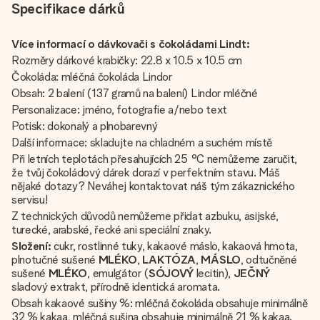
Specifikace dárků
Více informací o dávkovači s čokoládami Lindt:
Rozměry dárkové krabičky: 22.8 x 10.5 x 10.5 cm
Čokoláda: mléčná čokoláda Lindor
Obsah: 2 balení (137 gramů na balení) Lindor mléčné
Personalizace: jméno, fotografie a/nebo text
Potisk: dokonalý a plnobarevný
Další informace: skladujte na chladném a suchém místě
Při letních teplotách přesahujících 25 °C nemůžeme zaručit,
že tvůj čokoládový dárek dorazí v perfektním stavu. Máš
nějaké dotazy? Neváhej kontaktovat náš tým zákaznického
servisu!
Z technických důvodů nemůžeme přidat azbuku, asijské,
turecké, arabské, řecké ani speciální znaky.
Složení:
cukr, rostlinné tuky, kakaové máslo, kakaová hmota,
plnotučné sušené
MLÉKO
,
LAKTÓZA
,
MÁSLO
, odtučněné
sušené
MLÉKO
, emulgátor (
SÓJOVÝ
lecitin),
JEČNÝ
sladový extrakt, přírodně identická aromata.
Obsah kakaové sušiny %: mléčná čokoláda obsahuje minimálně
32 % kakaa, mléčná sušina obsahuje minimálně 21 % kakaa.