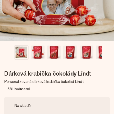
jménem, vaší fotografií nebo vzkazem, který doopravdy
zahřeje u srdce. Žádné zbytečné složitosti, jen spousta
lásky pro daný okamžik.
Dárková krabička čokolády Lindt
Personalizovaná dárková krabička čokolád Lindt
581
hodnocení
Na skladě