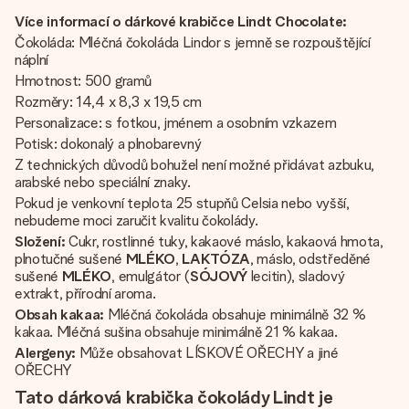
Více informací o dárkové krabičce Lindt Chocolate:
Čokoláda: Mléčná čokoláda Lindor s jemně se rozpouštějící
náplní
Hmotnost: 500 gramů
Rozměry: 14,4 x 8,3 x 19,5 cm
Personalizace: s fotkou, jménem a osobním vzkazem
Potisk: dokonalý a plnobarevný
Z technických důvodů bohužel není možné přidávat azbuku,
arabské nebo speciální znaky.
Pokud je venkovní teplota 25 stupňů Celsia nebo vyšší,
nebudeme moci zaručit kvalitu čokolády.
Složení:
Cukr, rostlinné tuky, kakaové máslo, kakaová hmota,
plnotučné sušené
MLÉKO
,
LAKTÓZA
, máslo, odstředěné
sušené
MLÉKO
, emulgátor (
SÓJOVÝ
lecitin), sladový
extrakt, přírodní aroma.
Obsah kakaa:
Mléčná čokoláda obsahuje minimálně 32 %
kakaa. Mléčná sušina obsahuje minimálně 21 % kakaa.
Alergeny:
Může obsahovat LÍSKOVÉ OŘECHY a jiné
OŘECHY
Tato dárková krabička čokolády Lindt je