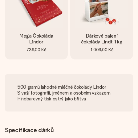
Mega Čokoláda
Dárkové balení
Lindor
čokolády Lindt 1 kg
739,00 Kč
1 009,00 Kč
500 gramů lahodné mléčné čokolády Lindor
S vaší fotografií, jménem a osobním vzkazem
Plnobarevný tisk ostrý jako břitva
Specifikace dárků