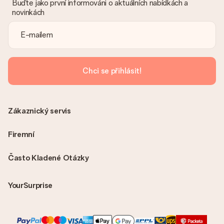
Buďte jako první informováni o aktuálních nabídkách a
novinkách
Je faktura odeslána spolu s objednávkou?
S objednávkou není odeslána žádná faktura. Fakturu obdržíte
vždy v potvrzovacím e-mailu a vždy ji najdete ve svém účtu
MySurprise. To znamená, že můžete dar doručit přímo
příjemci, což je opravdovým překvapením!
Chci se přihlásit!
Zákaznický servis
Firemní
Často Kladené Otázky
YourSurprise