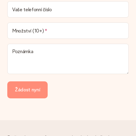
Jaká je dodací lhůta a kdy dostávám dárek?
Dodací lhůtu naleznete na stránce produktu. Můžete věřit, že
Vaše telefonní číslo
náš dopravce vám dodá váš dárek.
Jaké možnosti doručení si mohu vybrat?
V současné době není možné zvolit možnost doručení. Dárek,
Množství (10+)
který chcete objednat, je buď odeslán jako balíček nebo jako
doručování poštovní schránky. Chcete vědět, na kterou
možnost spadá vaše objednávka? Kontaktujte prosím náš
Poznámka
zákaznický servis.
Platba
Jak mohu zaplatit objednávku?
Nabízíme následující způsoby platby: iDeal, Paypal, kreditní
kartu, fakturu přes Klarna nebo ruční převod. V případě ručního
Žádost nyní
převodu platby prosím vezměte v úvahu dodací lhůtu 3 dny
navíc.
Dostal dar
Co když ten dar není zcela podle mých představ?
Litujeme, že váš dar není podle vašich představ. Obraťte se
prosím na náš zákaznický servis, který vám rád pomůže najít
vhodné řešení.