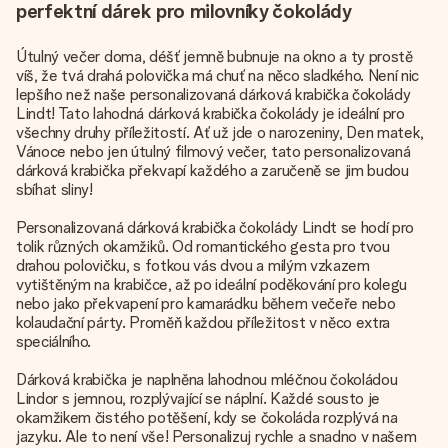
perfektní dárek pro milovníky čokolády
Útulný večer doma, déšť jemně bubnuje na okno a ty prostě
víš, že tvá drahá polovička má chuť na něco sladkého. Není nic
lepšího než naše personalizovaná dárková krabička čokolády
Lindt! Tato lahodná dárková krabička čokolády je ideální pro
všechny druhy příležitostí. Ať už jde o narozeniny, Den matek,
Vánoce nebo jen útulný filmový večer, tato personalizovaná
dárková krabička překvapí každého a zaručeně se jim budou
sbíhat sliny!
Personalizovaná dárková krabička čokolády Lindt se hodí pro
tolik různých okamžiků. Od romantického gesta pro tvou
drahou polovičku, s fotkou vás dvou a milým vzkazem
vytištěným na krabičce, až po ideální poděkování pro kolegu
nebo jako překvapení pro kamarádku během večeře nebo
kolaudační párty. Proměň každou příležitost v něco extra
speciálního.
Dárková krabička je naplněna lahodnou mléčnou čokoládou
Lindor s jemnou, rozplývající se náplní. Každé sousto je
okamžikem čistého potěšení, kdy se čokoláda rozplývá na
jazyku. Ale to není vše! Personalizuj rychle a snadno v našem