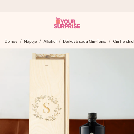
Objednejte dnes, odešleme do 1 prac. dne
Domov
Nápoje
Alkohol
Dárková sada Gin-Tonic
Gin Hendric
Váš dárek vytvoříme s láskou a bleskově odešleme –
abyste ho mohli darovat právě v tu správnou chvíli, kdy na
tom nejvíc záleží.
4,8 (na základě +15 000 recenzí)
Naše dárky inspirují. Zákazníci nás na Google Reviews
hodnotí známkou 4,8.
Přáníčko zdarma
Vytvořte něco jedinečného během několika kroků – s jejím