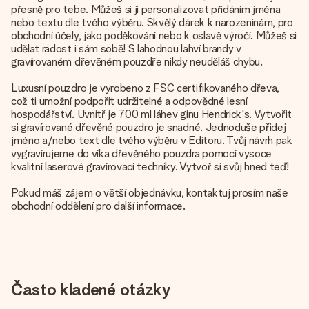
přesně pro tebe. Můžeš si ji personalizovat přidáním jména
nebo textu dle tvého výběru. Skvělý dárek k narozeninám, pro
obchodní účely, jako poděkování nebo k oslavě výročí. Můžeš si
udělat radost i sám sobě! S lahodnou lahví brandy v
gravírovaném dřevěném pouzdře nikdy neuděláš chybu.
Luxusní pouzdro je vyrobeno z FSC certifikovaného dřeva,
což ti umožní podpořit udržitelné a odpovědné lesní
hospodářství. Uvnitř je 700 ml láhev ginu Hendrick's. Vytvořit
si gravírované dřevěné pouzdro je snadné. Jednoduše přidej
jméno a/nebo text dle tvého výběru v Editoru. Tvůj návrh pak
vygravírujeme do víka dřevěného pouzdra pomocí vysoce
kvalitní laserové gravírovací techniky. Vytvoř si svůj hned teď!
Pokud máš zájem o větší objednávku, kontaktuj prosím naše
obchodní oddělení pro další informace.
Často kladené otázky