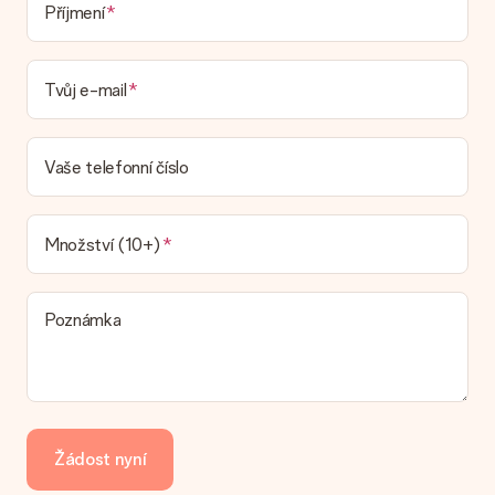
Dodací lhůta, možnosti dodání a náklady na
Příjmení
doručení
Mohu si vybrat datum dodání?
Tvůj e-mail
Není možné zvolit konkrétní datum dodání.
Jaká je dodací lhůta a kdy dostávám dárek?
Dodací lhůtu naleznete na stránce produktu. Můžete věřit, že
Vaše telefonní číslo
náš dopravce vám dodá váš dárek.
Jaké možnosti doručení si mohu vybrat?
V současné době není možné zvolit možnost doručení. Dárek,
Množství (10+)
který chcete objednat, je buď odeslán jako balíček nebo jako
doručování poštovní schránky. Chcete vědět, na kterou
možnost spadá vaše objednávka? Kontaktujte prosím náš
Poznámka
zákaznický servis.
Platba
Jak mohu zaplatit objednávku?
Nabízíme následující způsoby platby: iDeal, Paypal, kreditní
kartu, fakturu přes Klarna nebo ruční převod. V případě ručního
Žádost nyní
převodu platby prosím vezměte v úvahu dodací lhůtu 3 dny
navíc.