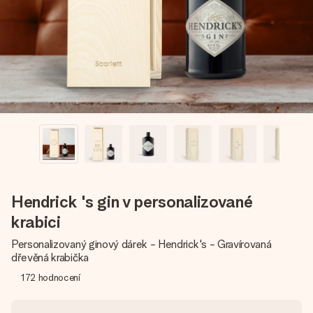
jménem, vaší fotografií nebo vzkazem, který doopravdy
zahřeje u srdce. Žádné zbytečné složitosti, jen spousta
lásky pro daný okamžik.
Hendrick 's gin v personalizované
krabici
Personalizovaný ginový dárek - Hendrick's - Gravírovaná
dřevěná krabička
172
hodnocení