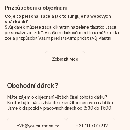
Přizpůsobení a objednání
Co je to personalizace a jak to funguje na webových
stránkách?
Svůj dárek můžete začít kliknutím na zelené tlačítko „začít
personalizovat zde“. V našem dárkovém editoru můžete dar
zcela přizpůsobit Vašim představám: přidat svůj vlastní
obrázek a / nebo text. Pokud chcete, můžete se také
rozhodnout pro skvělý design, aby byl váš dárek opravdu
jedinečný.
Zobrazit více
Je personalizace zahrnuta v ceně?
Cena uvedená na webových stránkách zahrnuje personalizaci
vašeho daru. Pěkné a jasné!
Obchodní dárek?
Jak zjistím, zda má moje fotografie správnou kvalitu?
Chceme se ujistit, že jste se svým dárkem naprosto
Máte zájem o objednání větších čísel tohoto dárku?
spokojeni. Proto je důležité používat vysoce kvalitní
Kontaktujte nás a získejte okamžitou cenovou nabídku.
fotografie. Pokud si nejste jisti kvalitou snímku, kontaktujte
Jsme k dispozici v pracovních dnech od 8:30 do 17:00.
náš zákaznický servis a přiložte fotografii spolu s dárkem,
který máte zájem objednat. Ti pak mohou kvalitu zkontrolovat
za vás!
b2b@yoursurprise.cz
+31 111 700 212