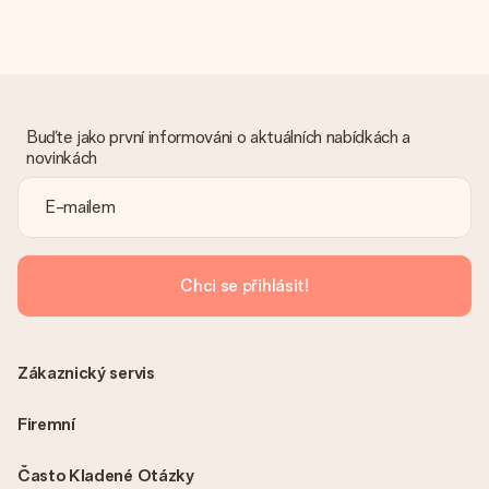
Dostal dar
Co když ten dar není zcela podle mých představ?
Litujeme, že váš dar není podle vašich představ. Obraťte se
prosím na náš zákaznický servis, který vám rád pomůže najít
vhodné řešení.
Buďte jako první informováni o aktuálních nabídkách a
novinkách
Je faktura odeslána spolu s objednávkou?
S objednávkou není odeslána žádná faktura. Fakturu obdržíte
vždy v potvrzovacím e-mailu a vždy ji najdete ve svém účtu
MySurprise. To znamená, že můžete dar doručit přímo
příjemci, což je opravdovým překvapením!
Chci se přihlásit!
Zákaznický servis
Firemní
Často Kladené Otázky