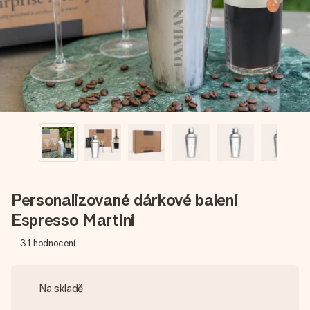
jménem, vaší fotografií nebo vzkazem, který doopravdy
zahřeje u srdce. Žádné zbytečné složitosti, jen spousta
lásky pro daný okamžik.
Personalizované dárkové balení
Espresso Martini
31
hodnocení
Na skladě