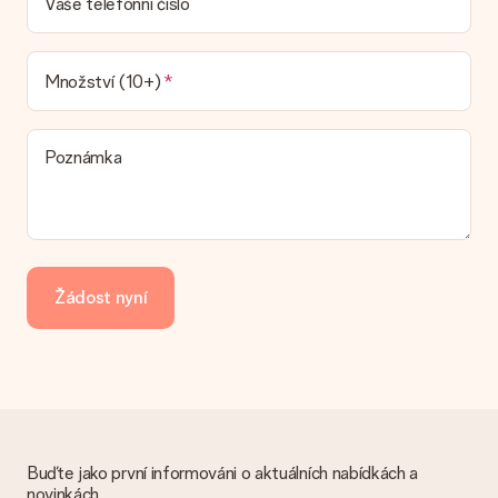
Vaše telefonní číslo
náš dopravce vám dodá váš dárek.
Jaké možnosti doručení si mohu vybrat?
V současné době není možné zvolit možnost doručení. Dárek,
Množství (10+)
který chcete objednat, je buď odeslán jako balíček nebo jako
doručování poštovní schránky. Chcete vědět, na kterou
možnost spadá vaše objednávka? Kontaktujte prosím náš
Poznámka
zákaznický servis.
Platba
Jak mohu zaplatit objednávku?
Nabízíme následující způsoby platby: iDeal, Paypal, kreditní
kartu, fakturu přes Klarna nebo ruční převod. V případě ručního
Žádost nyní
převodu platby prosím vezměte v úvahu dodací lhůtu 3 dny
navíc.
Dostal dar
Co když ten dar není zcela podle mých představ?
Litujeme, že váš dar není podle vašich představ. Obraťte se
prosím na náš zákaznický servis, který vám rád pomůže najít
vhodné řešení.
Buďte jako první informováni o aktuálních nabídkách a
novinkách