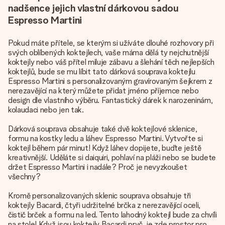
nadšence jejich vlastní dárkovou sadou
Espresso Martini
Pokud máte přítele, se kterým si užíváte dlouhé rozhovory při
svých oblíbených koktejlech, vaše máma dělá ty nejchutnější
koktejly nebo váš přítel miluje zábavu a šlehání těch nejlepších
koktejlů, bude se mu líbit tato dárková souprava koktejlu
Espresso Martini s personalizovaným gravírovaným šejkrem z
nerezavějící na který můžete přidat jméno příjemce nebo
design dle vlastního výběru. Fantastický dárek k narozeninám,
kolaudaci nebo jen tak.
Dárková souprava obsahuje také dvě koktejlové sklenice,
formu na kostky ledu a láhev Espresso Martini. Vytvořte si
koktejl během pár minut! Když láhev dopijete, buďte ještě
kreativnější. Uděláte si daiquiri, pohlaví na pláži nebo se budete
držet Espresso Martini i nadále? Proč je nevyzkoušet
všechny?
Kromě personalizovaných sklenic souprava obsahuje tři
koktejly Bacardi, čtyři udržitelné brčka z nerezavějící oceli,
čistič brček a formu na led. Tento lahodný koktejl bude za chvíli
na stole! Když jsou koktejly Bacardi pryč, je zde prostor pro