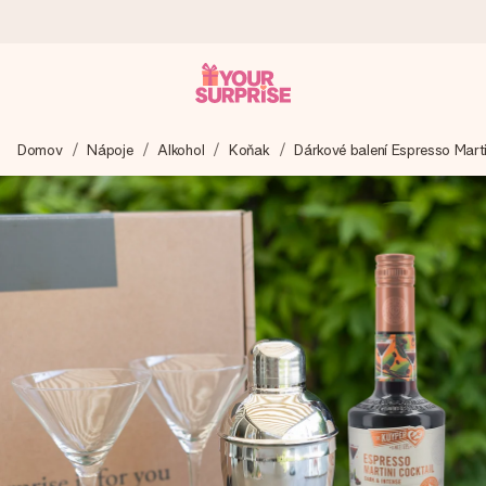
Objednejte dnes, odešleme do 1 prac. dne
Domov
Nápoje
Alkohol
Koňak
Dárkové balení Espresso Marti
Váš dárek vytvoříme s láskou a bleskově odešleme –
abyste ho mohli darovat právě v tu správnou chvíli, kdy na
tom nejvíc záleží.
4,8 (na základě +15 000 recenzí)
Naše dárky inspirují. Zákazníci nás na Google Reviews
hodnotí známkou 4,8.
Přáníčko zdarma
Vytvořte něco jedinečného během několika kroků – s jejím