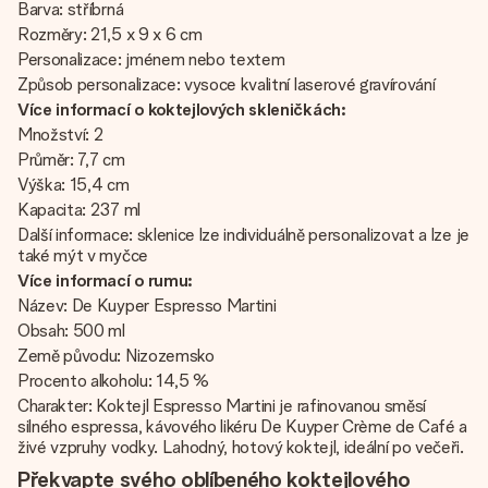
Barva: stříbrná
Rozměry: 21,5 x 9 x 6 cm
Personalizace: jménem nebo textem
Způsob personalizace: vysoce kvalitní laserové gravírování
Více informací o koktejlových skleničkách:
Množství: 2
Průměr: 7,7 cm
Výška: 15,4 cm
Kapacita: 237 ml
Další informace: sklenice lze individuálně personalizovat a lze je
také mýt v myčce
Více informací o rumu:
Název: De Kuyper Espresso Martini
Obsah: 500 ml
Země původu: Nizozemsko
Procento alkoholu: 14,5 %
Charakter: Koktejl Espresso Martini je rafinovanou směsí
silného espressa, kávového likéru De Kuyper Crème de Café a
živé vzpruhy vodky. Lahodný, hotový koktejl, ideální po večeři.
Překvapte svého oblíbeného koktejlového