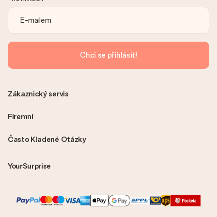
Je faktura odeslána spolu s objednávkou?
S objednávkou není odeslána žádná faktura. Fakturu obdržíte
vždy v potvrzovacím e-mailu a vždy ji najdete ve svém účtu
MySurprise. To znamená, že můžete dar doručit přímo
příjemci, což je opravdovým překvapením!
Chci se přihlásit!
Zákaznický servis
Firemní
Často Kladené Otázky
YourSurprise