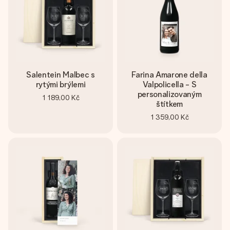
Salentein Malbec s
Farina Amarone della
rytými brýlemi
Valpolicella - S
personalizovaným
1 189,00 Kč
štítkem
1 359,00 Kč