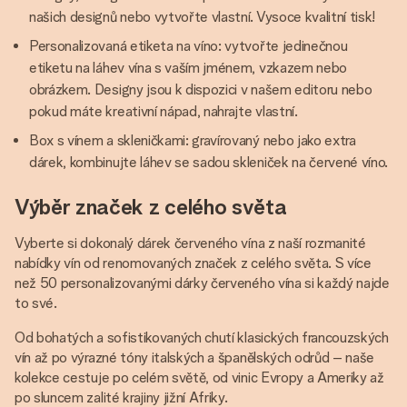
našich designů nebo vytvořte vlastní. Vysoce kvalitní tisk!
Personalizovaná etiketa na víno: vytvořte jedinečnou
etiketu na láhev vína s vaším jménem, vzkazem nebo
obrázkem. Designy jsou k dispozici v našem editoru nebo
pokud máte kreativní nápad, nahrajte vlastní.
Box s vínem a skleničkami: gravírovaný nebo jako extra
dárek, kombinujte láhev se sadou skleniček na červené víno.
Výběr značek z celého světa
Vyberte si dokonalý dárek červeného vína z naší rozmanité
nabídky vín od renomovaných značek z celého světa. S více
než 50 personalizovanými dárky červeného vína si každý najde
to své.
Od bohatých a sofistikovaných chutí klasických francouzských
vín až po výrazné tóny italských a španělských odrůd – naše
kolekce cestuje po celém světě, od vinic Evropy a Ameriky až
po sluncem zalité krajiny jižní Afriky.