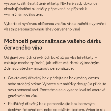
vysoce kvalitně natištěné etikety. Některé sady dokonce
obsahují sladěné skleničky, připravené na přípitek k
výjimečným událostem.
Vyberte si nyní svou oblíbenou značku vína a začněte vytvářet
vlastní personalizovanou láhev červeného vína!
Možnosti personalizace vašeho dárku
červeného vína
Od gravírovaných dřevěných boxů až po vlastní etikety –
existuje mnoho způsobů, jak udělat váš dárek výjimečným.
Zde jsou všechny možnosti personalizace:
Gravírovaný dřevěný box: přidejte na box jméno, datum
nebo srdečný vzkaz. Vyberte si z nabídky designů a přidejte
svou personalizaci. Postaráme se o vysoce kvalitní laserové
gravírování na víku.
Potištěný dřevěný box: personalizujte box barevnými
designy, fotografiemi nebo speciálním textem. Vyberte si z