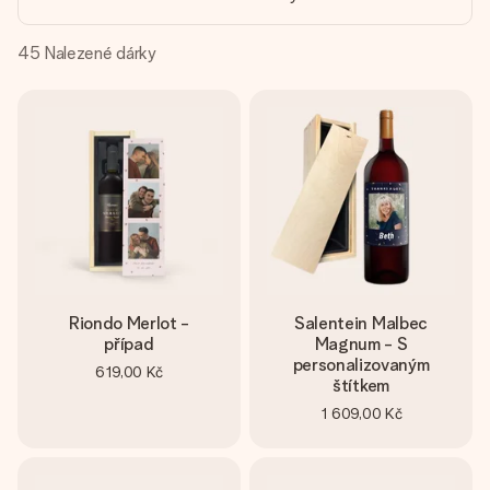
jménem, vaší fotografií nebo vzkazem, který doopravdy
zahřeje u srdce. Žádné zbytečné složitosti, jen spousta
lásky pro daný okamžik.
45
Nalezené dárky
Riondo Merlot -
Salentein Malbec
případ
Magnum - S
personalizovaným
619,00 Kč
štítkem
1 609,00 Kč