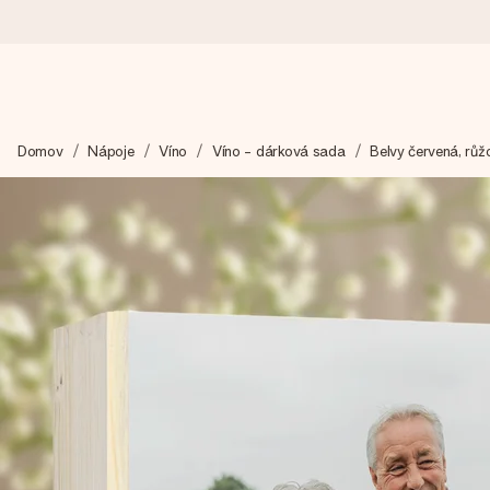
Objednejte dnes, odešleme do 1 prac. dne
Domov
Nápoje
Víno
Víno - dárková sada
Belvy červená, růž
Váš dárek vytvoříme s láskou a bleskově odešleme – abyste ho m
4,8 (na základě +15 000 recenzí)
Naše dárky inspirují. Zákazníci nás na Google Reviews hodnotí
Přáníčko zdarma
Vytvořte něco jedinečného během několika kroků – s jejím jmén
okamžik.