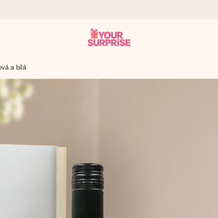
ová a bílá
ohli darovat právě v tu správnou chvíli, kdy na tom nejvíc záleží.
 známkou 4,8.
em, vaší fotografií nebo vzkazem, který doopravdy zahřeje u srdce