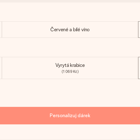
Červené a bílé víno
Vyrytá krabice
(1 069 Kč)
Personalizuj dárek