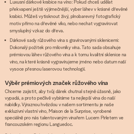
Luxusní dárkové krabice na víno: Pokud chceš udělat
překvapení ještě výjimečnější, vyber láhev v krásné dřevěné
krabici. Můžeš vytisknout živý, plnobarevný fotografický
motiv přímo na dřevěné víko, nebo nechat vygravírovat
smysluplný vzkaz do dřeva.
Dárkové sady růžového vína s gravírovanými sklenicemi:
Dokonalý požitek pro milovníky vína. Tato sada obsahuje
prémiovou láhev růžového vína a k tomu kvalitní sklenice na
víno, na které krásně vygravírujeme jméno nebo datum naší
vysoce přesnou laserovou technologií.
Výběr prémiových značek růžového vína
Chceme zajistit, aby tvůj dárek chutnal stejně úžasně, jako
vypadá, a proto pečlivě vybíráme ta nejlepší vína do naší
nabídky. Výraznou hvězdou v našem sortimentu je naše
exkluzivní vlastní víno, Maison de la Surprise, vyrobené
speciálně pro nás talentovaným vinařem Lucem Pirletem ve
francouzském regionu Languedoc.