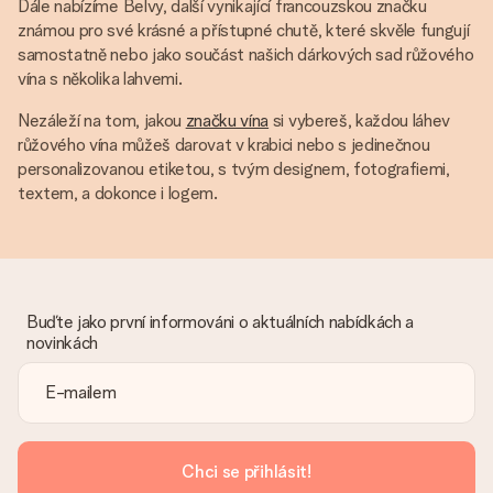
Dále nabízíme Belvy, další vynikající francouzskou značku
známou pro své krásné a přístupné chutě, které skvěle fungují
samostatně nebo jako součást našich dárkových sad růžového
vína s několika lahvemi.
Nezáleží na tom, jakou
značku vína
si vybereš, každou láhev
růžového vína můžeš darovat v krabici nebo s jedinečnou
personalizovanou etiketou, s tvým designem, fotografiemi,
textem, a dokonce i logem.
Buďte jako první informováni o aktuálních nabídkách a
novinkách
Chci se přihlásit!