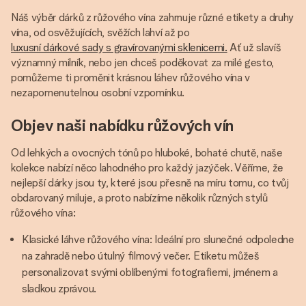
Náš výběr dárků z růžového vína zahrnuje různé etikety a druhy
vína, od osvěžujících, svěžích lahví až po
luxusní dárkové sady s gravírovanými sklenicemi.
Ať už slavíš
významný milník, nebo jen chceš poděkovat za milé gesto,
pomůžeme ti proměnit krásnou láhev růžového vína v
nezapomenutelnou osobní vzpomínku.
Objev naši nabídku růžových vín
Od lehkých a ovocných tónů po hluboké, bohaté chutě, naše
kolekce nabízí něco lahodného pro každý jazýček. Věříme, že
nejlepší dárky jsou ty, které jsou přesně na míru tomu, co tvůj
obdarovaný miluje, a proto nabízíme několik různých stylů
růžového vína:
Klasické láhve růžového vína: Ideální pro slunečné odpoledne
na zahradě nebo útulný filmový večer. Etiketu můžeš
personalizovat svými oblíbenými fotografiemi, jménem a
sladkou zprávou.