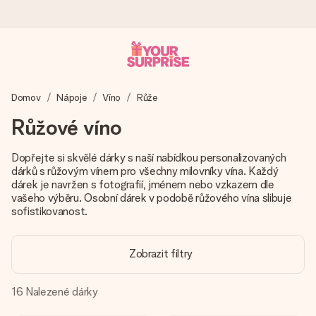
Objednejte dnes, odešleme do 1 prac. dne
Domov
Nápoje
Víno
Růže
Váš dárek vytvoříme s láskou a bleskově odešleme –
abyste ho mohli darovat právě v tu správnou chvíli, kdy na
Růžové víno
tom nejvíc záleží.
Dopřejte si skvělé dárky s naší nabídkou personalizovaných
dárků s růžovým vínem pro všechny milovníky vína. Každý
dárek je navržen s fotografií, jménem nebo vzkazem dle
4,8 (na základě +15 000 recenzí)
vašeho výběru. Osobní dárek v podobě růžového vína slibuje
Naše dárky inspirují. Zákazníci nás na Google Reviews
sofistikovanost.
hodnotí známkou 4,8.
Zobrazit filtry
Přáníčko zdarma
16
Nalezené dárky
Vytvořte něco jedinečného během několika kroků – s jejím