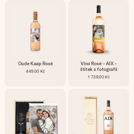
jménem, vaší fotografií nebo vzkazem, který doopravdy
zahřeje u srdce. Žádné zbytečné složitosti, jen spousta
lásky pro daný okamžik.
Oude Kaap Rosé
Víno Rosé - AIX -
štítek s fotografií
449,00 Kč
1 739,00 Kč