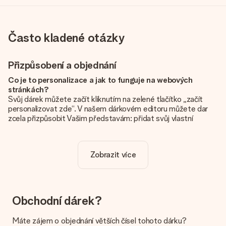
Často kladené otázky
Přizpůsobení a objednání
Co je to personalizace a jak to funguje na webových
stránkách?
Svůj dárek můžete začít kliknutím na zelené tlačítko „začít
personalizovat zde“. V našem dárkovém editoru můžete dar
zcela přizpůsobit Vašim představám: přidat svůj vlastní
obrázek a / nebo text. Pokud chcete, můžete se také
rozhodnout pro skvělý design, aby byl váš dárek opravdu
jedinečný.
Zobrazit více
Je personalizace zahrnuta v ceně?
Cena uvedená na webových stránkách zahrnuje personalizaci
vašeho daru. Pěkné a jasné!
Obchodní dárek?
Jak zjistím, zda má moje fotografie správnou kvalitu?
Chceme se ujistit, že jste se svým dárkem naprosto
Máte zájem o objednání větších čísel tohoto dárku?
spokojeni. Proto je důležité používat vysoce kvalitní