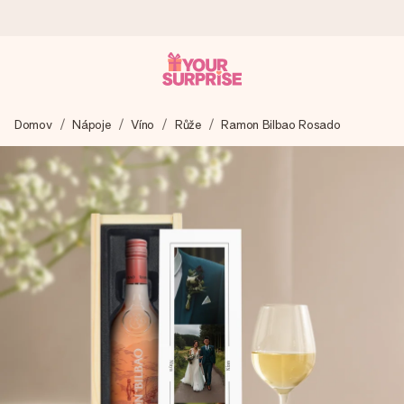
Objednejte dnes, odešleme do 1 prac. dne
Domov
Nápoje
Víno
Růže
Ramon Bilbao Rosado
Váš dárek vytvoříme s láskou a bleskově odešleme –
abyste ho mohli darovat právě v tu správnou chvíli, kdy na
tom nejvíc záleží.
4,8 (na základě +15 000 recenzí)
Naše dárky inspirují. Zákazníci nás na Google Reviews
hodnotí známkou 4,8.
Přáníčko zdarma
Vytvořte něco jedinečného během několika kroků – s jejím