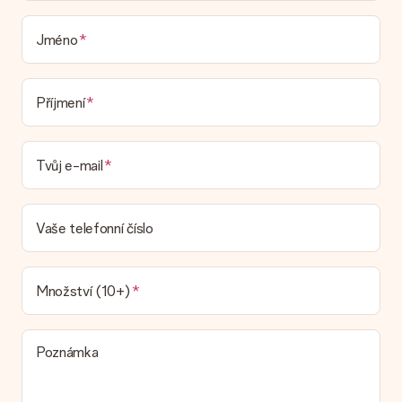
V současné době nemáme (ještě) službu dárkového balení,
která by zabalila váš dárek. Dárky dodáváme ve slavnostním
balení. To znamená, že váš dar je připraven být doručen nebo
Jméno
že může být zaslán přímo příjemci.
Dodací lhůta, možnosti dodání a náklady na
Příjmení
doručení
Mohu si vybrat datum dodání?
Tvůj e-mail
Není možné zvolit konkrétní datum dodání.
Jaká je dodací lhůta a kdy dostávám dárek?
Dodací lhůtu naleznete na stránce produktu. Můžete věřit, že
Vaše telefonní číslo
náš dopravce vám dodá váš dárek.
Jaké možnosti doručení si mohu vybrat?
V současné době není možné zvolit možnost doručení. Dárek,
Množství (10+)
který chcete objednat, je buď odeslán jako balíček nebo jako
doručování poštovní schránky. Chcete vědět, na kterou
možnost spadá vaše objednávka? Kontaktujte prosím náš
Poznámka
zákaznický servis.
Platba