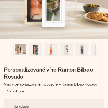
jménem, vaší fotografií nebo vzkazem, který doopravdy
zahřeje u srdce. Žádné zbytečné složitosti, jen spousta
lásky pro daný okamžik.
Personalizované víno Ramon Bilbao
Rosado
Víno v personalizovaném pouzdře - Ramon Bilbao Rosado
15
hodnocení
Na skladě