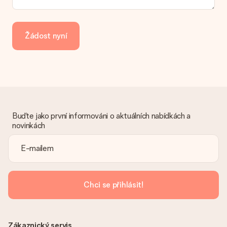
Jak mohu zaplatit objednávku?
Nabízíme následující způsoby platby: iDeal, Paypal, kreditní
kartu, fakturu přes Klarna nebo ruční převod. V případě ručního
Žádost nyní
převodu platby prosím vezměte v úvahu dodací lhůtu 3 dny
navíc.
Dostal dar
Co když ten dar není zcela podle mých představ?
Litujeme, že váš dar není podle vašich představ. Obraťte se
prosím na náš zákaznický servis, který vám rád pomůže najít
vhodné řešení.
Buďte jako první informováni o aktuálních nabídkách a
novinkách
Je faktura odeslána spolu s objednávkou?
S objednávkou není odeslána žádná faktura. Fakturu obdržíte
vždy v potvrzovacím e-mailu a vždy ji najdete ve svém účtu
MySurprise. To znamená, že můžete dar doručit přímo
příjemci, což je opravdovým překvapením!
Chci se přihlásit!
Zákaznický servis