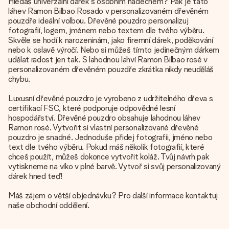
Hledáš univerzální dárek s osobním nádechem? Pak je tato
láhev Ramon Bilbao Rosado v personalizovaném dřevěném
pouzdře ideální volbou. Dřevěné pouzdro personalizuj
fotografií, logem, jménem nebo textem dle tvého výběru.
Skvěle se hodí k narozeninám, jako firemní dárek, poděkování
nebo k oslavě výročí. Nebo si můžeš tímto jedinečným dárkem
udělat radost jen tak. S lahodnou lahví Ramon Bilbao rosé v
personalizovaném dřevěném pouzdře zkrátka nikdy neuděláš
chybu.
Luxusní dřevěné pouzdro je vyrobeno z udržitelného dřeva s
certifikací FSC, které podporuje odpovědné lesní
hospodářství. Dřevěné pouzdro obsahuje lahodnou láhev
Ramon rosé. Vytvořit si vlastní personalizované dřevěné
pouzdro je snadné. Jednoduše přidej fotografii, jméno nebo
text dle tvého výběru. Pokud máš několik fotografií, které
chceš použít, můžeš dokonce vytvořit koláž. Tvůj návrh pak
vytiskneme na víko v plné barvě. Vytvoř si svůj personalizovaný
dárek hned teď!
Máš zájem o větší objednávku? Pro další informace kontaktuj
naše obchodní oddělení.