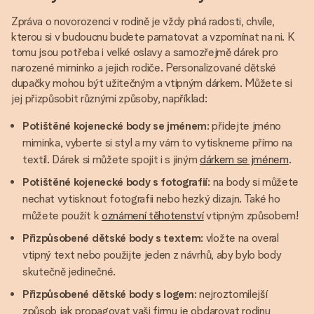
Zpráva o novorozenci v rodině je vždy plná radosti, chvíle,
kterou si v budoucnu budete pamatovat a vzpomínat na ni. K
tomu jsou potřeba i velké oslavy a samozřejmě dárek pro
narozené miminko a jejich rodiče. Personalizované dětské
dupačky mohou být užitečným a vtipným dárkem. Můžete si
jej přizpůsobit různými způsoby, například:
Potištěné kojenecké body se jménem
: přidejte jméno
miminka, vyberte si styl a my vám to vytiskneme přímo na
textil. Dárek si můžete spojit i s jiným
dárkem se jménem
.
Potištěné kojenecké body s fotografií
: na body si můžete
nechat vytisknout fotografii nebo hezký dizajn. Také ho
můžete použít k
oznámení těhotenství
vtipným způsobem!
Přizpůsobené dětské body s textem
: vložte na overal
vtipný text nebo použijte jeden z návrhů, aby bylo body
skutečně jedinečné.
Přizpůsobené dětské body s logem
: nejroztomilejší
způsob jak propagovat vaši firmu je obdarovat rodinu