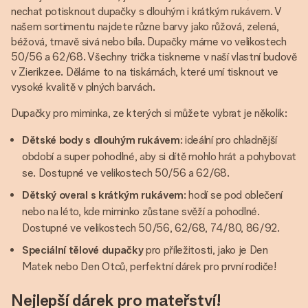
nechat potisknout dupačky s dlouhým i krátkým rukávem. V
našem sortimentu najdete různe barvy jako růžová, zelená,
béžová, tmavě sivá nebo bíla. Dupačky máme vo velikostech
50/56 a 62/68. Všechny trička tiskneme v naší vlastní budově
v Zierikzee. Děláme to na tiskárnách, které umí tisknout ve
vysoké kvalitě v plných barvách.
Dupačky pro miminka, ze kterých si můžete vybrat je několik:
Dětské body s dlouhým rukávem
: ideální pro chladnější
období a super pohodlné, aby si dítě mohlo hrát a pohybovat
se. Dostupné ve velikostech 50/56 a 62/68.
Dětský overal s krátkým rukávem
: hodí se pod oblečení
nebo na léto, kde miminko zůstane svěží a pohodlné.
Dostupné ve velikostech 50/56, 62/68, 74/80, 86/92.
Speciální tělové dupačky
pro příležitosti, jako je Den
Matek nebo Den Otců, perfektní dárek pro první rodiče!
Nejlepší dárek pro mateřství!