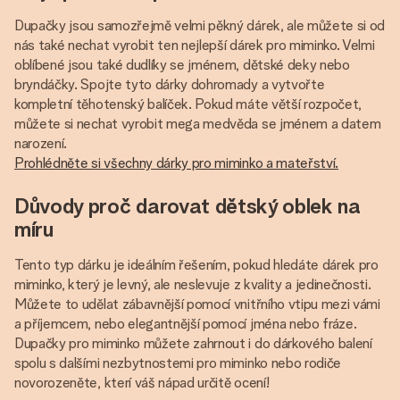
Dupačky jsou samozřejmě velmi pěkný dárek, ale můžete si od
nás také nechat vyrobit ten nejlepší dárek pro miminko. Velmi
oblíbené jsou také dudlíky se jménem, dětské deky nebo
bryndáčky. Spojte tyto dárky dohromady a vytvořte
kompletní těhotenský balíček. Pokud máte větší rozpočet,
můžete si nechat vyrobit mega medvěda se jménem a datem
narození.
Prohlédněte si všechny dárky pro miminko a mateřství.
Důvody proč darovat dětský oblek na
míru
Tento typ dárku je ideálním řešením, pokud hledáte dárek pro
miminko, který je levný, ale neslevuje z kvality a jedinečnosti.
Můžete to udělat zábavnější pomocí vnitřního vtipu mezi vámi
a příjemcem, nebo elegantnější pomocí jména nebo fráze.
Dupačky pro miminko můžete zahrnout i do dárkového balení
spolu s dalšími nezbytnostemi pro miminko nebo rodiče
novorozeněte, kterí váš nápad určitě ocení!