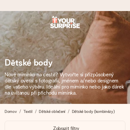
Objednejte dnes, odešleme do 1 prac. dne
Váš dárek vytvoříme s láskou a bleskově odešleme –
abyste ho mohli darovat právě v tu správnou chvíli, kdy na
tom nejvíc záleží.
Dětské body
Nové miminko na cestě? Vytvořte si přizpůsobený
4,8 (na základě +15 000 recenzí)
dětský overal s fotografií, jménem a/nebo designem
Naše dárky inspirují. Zákazníci nás na Google Reviews
dle vašeho výběru. Ideální pro miminko nebo jako dárek
hodnotí známkou 4,8.
na uvítanou při příchodu miminka.
Domov
Textil
Dětské oblečení
Dětské body (kombinézy)
Přáníčko zdarma
Vytvořte něco jedinečného během několika kroků – s jejím
Zobrazit filtry