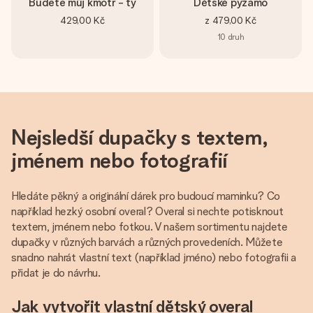
Budete můj kmotr - ty
Dětské pyžamo
429,00 Kč
z
479,00 Kč
10
druh
Nejsledší dupačky s textem,
jménem nebo fotografií
Hledáte pěkný a originální dárek pro budoucí maminku? Co
například hezký osobní overal? Overal si nechte potisknout
textem, jménem nebo fotkou. V našem sortimentu najdete
dupačky v různých barvách a různých provedeních. Můžete
snadno nahrát vlastní text (například jméno) nebo fotografii a
přidat je do návrhu.
Jak vytvořit vlastní dětský overal