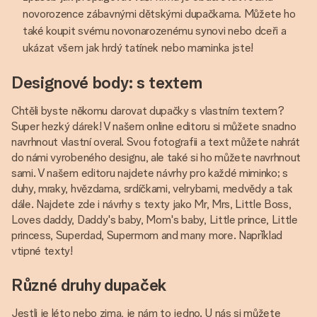
novorozence zábavnými dětskými dupačkama. Můžete ho
také koupit svému novonarozenému synovi nebo dceři a
ukázat všem jak hrdý tatínek nebo maminka jste!
Designové body: s textem
Chtěli byste někomu darovat dupačky s vlastním textem?
Super hezký dárek! V našem online editoru si můžete snadno
navrhnout vlastní overal. Svou fotografii a text můžete nahrát
do námi vyrobeného designu, ale také si ho můžete navrhnout
sami. V našem editoru najdete návrhy pro každé miminko; s
duhy, mraky, hvězdama, srdíčkami, velrybami, medvědy a tak
dále. Najdete zde i návrhy s texty jako Mr, Mrs, Little Boss,
Loves daddy, Daddy's baby, Mom's baby, Little prince, Little
princess, Superdad, Supermom and many more. Naprǐklad
vtipné texty!
Různé druhy dupaček
Jestli je léto nebo zima, je nám to jedno. U nás si můžete